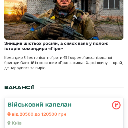
Знищив шістьох росіян, а сімох взяв у полон:
історія командира «Гіря»
Командир 3-ї мотопіхотної роти 43-ї окремої механізованої
бригади Олексій із позивним «Гіря» захищає Харківщину — край,
де народився та виріс.
ВАКАНСІЇ
Військовий капелан
від 20500 до 120500 грн
Київ