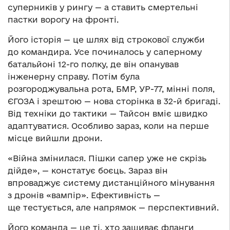
суперників у рингу — а ставить смертельні
пастки ворогу на фронті.
Його історія — це шлях від строкової служби
до командира. Усе починалось у саперному
батальйоні 12-го полку, де він опанував
інженерну справу. Потім була
розгороджувальна рота, БМР, УР-77, мінні поля,
ЄГОЗА і зрештою — нова сторінка в 32-й бригаді.
Від техніки до тактики — Тайсон вміє швидко
адаптуватися. Особливо зараз, коли на перше
місце вийшли дрони.
«Війна змінилася. Пішки сапер уже не скрізь
дійде», — констатує боєць. Зараз він
впроваджує систему дистанційного мінування
з дронів «вампір». Ефективність —
ще тестується, але напрямок — перспективний.
Його команда — це ті, хто зашиває фланги