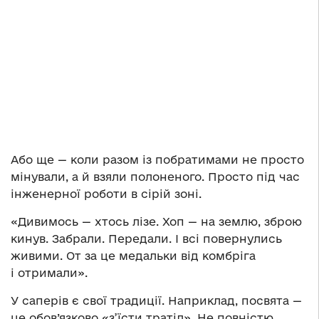
Або ще — коли разом із побратимами не просто
мінували, а й взяли полоненого. Просто під час
інженерної роботи в сірій зоні.
«Дивимось — хтось лізе. Хоп — на землю, зброю
кинув. Забрали. Передали. І всі повернулись
живими. От за це медальки від комбріга
і отримали».
У саперів є свої традиції. Наприклад, посвята —
це обов’язково «з’їсти тратіл». Не повністю,