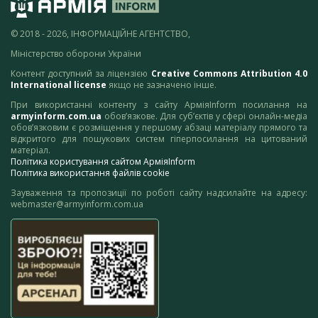
© 2018 - 2026, ІНФОРМАЦІЙНЕ АГЕНТСТВО,
Міністерство оборони України
Контент доступний за ліцензією
Creative Commons Attribution 4.0
International license
якщо не зазначено інше.
При використанні контенту з сайту АрміяInform посилання на
armyinform.com.ua
обов’язкове. Для суб’єктів у сфері онлайн-медіа
обов’язковим є розміщення у першому абзаці матеріалу прямого та
відкритого для пошукових систем гіперпосилання на цитований
матеріал.
Політика користування сайтом АрміяInform
Політика використання файлів cookie
Зауваження та пропозиції по роботі сайту надсилайте на адресу:
webmaster@armyinform.com.ua