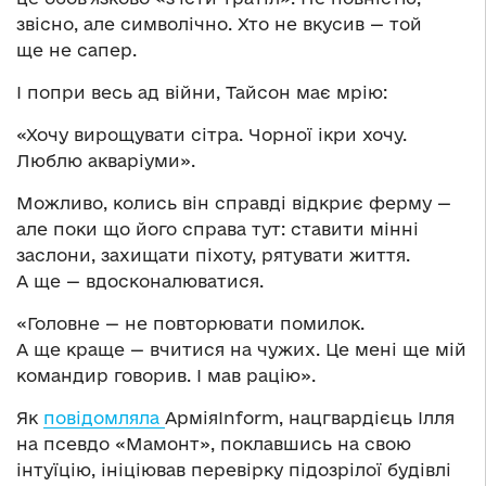
звісно, але символічно. Хто не вкусив — той
ще не сапер.
І попри весь ад війни, Тайсон має мрію:
«Хочу вирощувати сітра. Чорної ікри хочу.
Люблю акваріуми».
Можливо, колись він справді відкриє ферму —
але поки що його справа тут: ставити мінні
заслони, захищати піхоту, рятувати життя.
А ще — вдосконалюватися.
«Головне — не повторювати помилок.
А ще краще — вчитися на чужих. Це мені ще мій
командир говорив. І мав рацію».
Як
повідомляла
АрміяInform, нацгвардієць Ілля
на псевдо «Мамонт», поклавшись на свою
інтуїцію, ініціював перевірку підозрілої будівлі