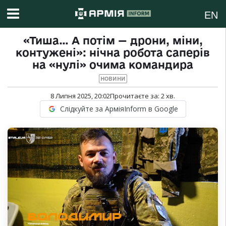
EN
«Тиша… А потім — дрони, міни,
контужені»: нічна робота саперів
на «нулі» очима командира
НОВИНИ
8 Липня 2025, 20:02
Прочитаєте за:
2
хв.
Слідкуйте за АрміяInform в Google