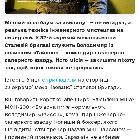
Мінний шлагбаум за хвилину" — не вигадка, а
реальна техніка інженерного мистецтва на
передовій. У 32-й окремій механізованій
Сталевій бригаді служить Володимир із
позивним «Тайсон» — командир інженерно-
саперного взводу. Його місія — захищати піхоту
так, щоб ворог ніколи не прорвався.
Історію бійця
оприлюдили
на сторінці
32 окремої механізованої Сталевої бригади.
Він говорить коротко, але щиро. Улюблена міна?
МОН-200: «Бо вона п***є нормально».
Володимир, «Тайсон», командир інженерно-
саперного взводу. Колишній боксер, якого
ще в дитинстві тренер назвав Міні Тайсоном —
і позивний прижився. Зараз він не вибиває