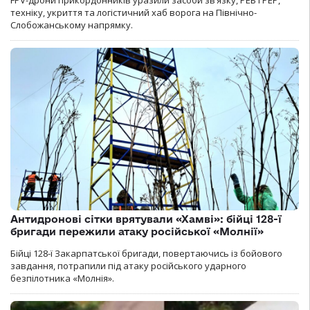
FPV-дрони прикордонників уразили засоби зв’язку, РЕБ і РЕР,
техніку, укриття та логістичний хаб ворога на Північно-
Слобожанському напрямку.
Антидронові сітки врятували «Хамві»: бійці 128-ї
бригади пережили атаку російської «Молнії»
Бійці 128-ї Закарпатської бригади, повертаючись із бойового
завдання, потрапили під атаку російського ударного
безпілотника «Молнія».