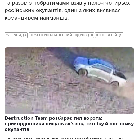
та разом з побратимами взяв у полон чотирьох
російських окупантів, один з яких виявився
командиром найманців.
32 БРИГАДА
ІНЖЕНЕРНО-САПЕРНИЙ ПІДРОЗДІЛ
ІСТОРІЯ БІЙЦЯ
Destruction Team розбирає тил ворога:
прикордонники нищать зв’язок, техніку й логістику
окупантів