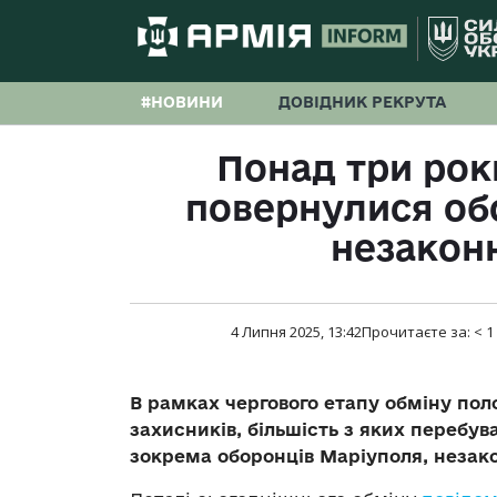
#НОВИНИ
ДОВІДНИК РЕКРУТА
Понад три рок
повернулися об
незакон
4 Липня 2025, 13:42
Прочитаєте за:
< 1
В рамках чергового етапу обміну по
захисників, більшість з яких перебув
зокрема оборонців Маріуполя, незако