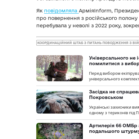
Як
повідомляла
АрміяInform, Президе
про повернення з російського полону щ
перебувала у неволі з 2022 року, зокр
КООРДИНАЦІЙНИЙ ШТАБ З ПИТАНЬ ПОВОДЖЕННЯ З В
Універсального не і
помилитися з вибо
Перед вибором екіпірув
універсального комплекту,
Засідка не спрацюв
Покровськом
Українські захисники вия
одному з териконів під 
Артилерія 66 ОМБр 
подальшого штурм