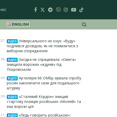
НАС
ENGLISH
:57
Універсального не існує: «Вуду»
ВІДЕО
поділився досвідом, як не помилитися з
вибором спорядження
:38
Засідка не спрацювала: «Омега»
ВІДЕО
знищила ворожих «ждунів» під
Покровськом
:04
Артилерія 66 ОМБр зірвала спробу
ВІДЕО
росіян накопичити сили для подальшого
штурму
:39
«Сталевий Кордон» знищив
ВІДЕО
стартову позицію російських «Молній» та
інші ворожі цілі
:11
«Ледь говорить російською»:
ВІДЕО