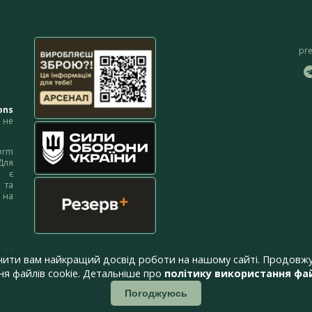
pr
ons
не
orm
Для
м є
 та
 на
 на
чити вам найкращий досвід роботи на нашому сайті. Продовжу
я файлів cookie. Детальніше про
політику використання фай
Погоджуюсь