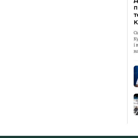
Д
п
т
К
С
К
і 
н