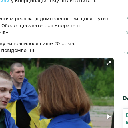
мили
у Координаційному штабі з питань
13
енням реалізації домовленостей, досягнутих
 Оборонців з категорії «поранені
ів».
13
у виповнилося лише 20 років.
 повідомленні.
13
В