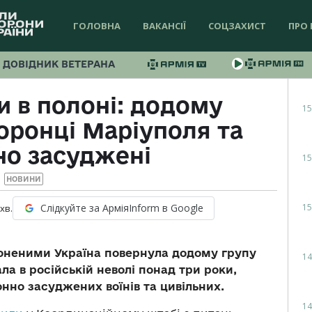
ГОЛОВНА
ВАКАНСІЇ
СОЦЗАХИСТ
ПРО 
ДОВІДНИК ВЕТЕРАНА
и в полоні: додому
15
оронці Маріуполя та
но засуджені
15
НОВИНИ
15
Слідкуйте за АрміяInform в Google
хв.
лоненими Україна повернула додому групу
14
ала в російській неволі понад три роки,
нно засуджених воїнів та цивільних.
14