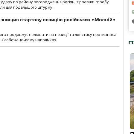
и удару по району зосередження росіян, зірвавши спробу
или для подальшого штурму.
 знищив стартову позицію російських «Молній»
н» продовжує полювати на позиції та логістику противника
но-Слобожанському напрямках.
П