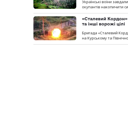
Українські воїни завдал
окупантів накопичити с
«Сталевий Кордон»
та інші ворожі цілі
Бригада «Сталевий Кордо
на Курському та Північ