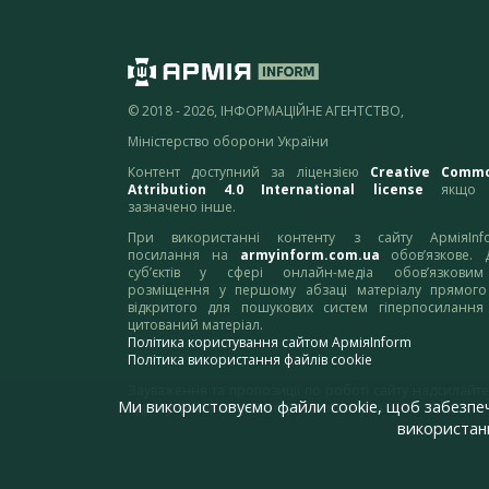
© 2018 - 2026, ІНФОРМАЦІЙНЕ АГЕНТСТВО,
Міністерство оборони України
Контент доступний за ліцензією
Creative Comm
Attribution 4.0 International license
якщо 
зазначено інше.
При використанні контенту з сайту АрміяInf
посилання на
armyinform.com.ua
обов’язкове. 
суб’єктів у сфері онлайн-медіа обов’язкови
розміщення у першому абзаці матеріалу прямого
відкритого для пошукових систем гіперпосилання
цитований матеріал.
Політика користування сайтом АрміяInform
Політика використання файлів cookie
Зауваження та пропозиції по роботі сайту надсилайте
Ми використовуємо файли cookie, щоб забезпе
адресу:
webmaster@armyinform.com.ua
використанн