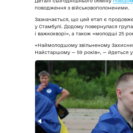
Деталі сьогоднішнього обміну
повідо
поводження з військовополоненими.
Зазначається, що цей етап є продовж
у Стамбулі. Додому повернулася група
і важкохворі», а також «молодші 25 рок
«Наймолодшому звільненому Захисник
Найстаршому — 59 років», — йдеться у