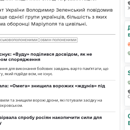
нт України Володимир Зеленський повідомив
е однієї групи українців, більшість з яких
ема оборонці Маріуполя та цивільні.
ІЙСЬКОВОПОЛОНЕНИМИ
ОБМІН ПОЛОНЕНИМИ
снує: «Вуду» поділився досвідом, як не
ром спорядження
ання для виконання бойових завдань варто пам’ятати, що
 який підійде всім, не існує.
ала: «Омега» знищила ворожих «ждунів» під
вили та знищили ворожі дрони, які готували засідку на
Покровськом.
зірвала спробу росіян накопичити сили для
у