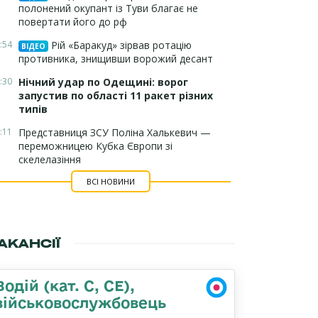
полонений окупант із Туви благає не
повертати його до рф
:54
Рій «Баракуд» зірвав ротацію
ВІДЕО
противника, знищивши ворожий десант
:30
Нічний удар по Одещині: ворог
запустив по області 11 ракет різних
типів
:11
Представниця ЗСУ Поліна Халькевич —
переможницею Кубка Європи зі
скелелазіння
ВСІ НОВИНИ
АКАНСІЇ
Водій (кат. С, СЕ),
військовослужбовець