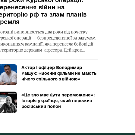
ва роки Курської операції:
еренесення війни на
ериторію рф та злам планів
ремля
ьогодні виповнюється два роки від початку
урської операції — безпрецедентної за задумом
виконанням кампанії, яка перенесла бойові дії
а територію держави-агресора. Цей крок…
Актор і офіцер Володимир
Ращук: «Воєнні фільми не мають
нічого спільного з війною»
«Це зло має бути переможене»:
історія українця, який пережив
російський полон