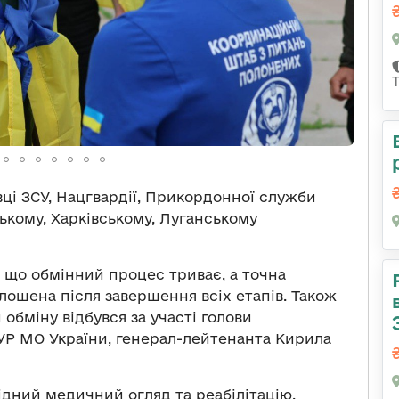
ці ЗСУ, Нацгвардії, Прикордонної служби
цькому, Харківському, Луганському
 що обмінний процес триває, а точна
олошена після завершення всіх етапів. Також
обміну відбувся за участі голови
УР МО України, генерал-лейтенанта Кирила
хідний медичний огляд та реабілітацію.