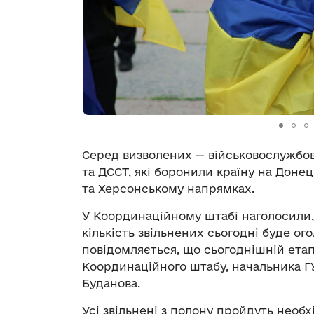
Серед визволених — військовослужбов
та ДССТ, які боронили країну на Доне
та Херсонському напрямках.
У Координаційному штабі наголосили,
кількість звільнених сьогодні буде ог
повідомляється, що сьогоднішній етап 
Координаційного штабу, начальника Г
Буданова.
Усі звільнені з полону пройдуть необ