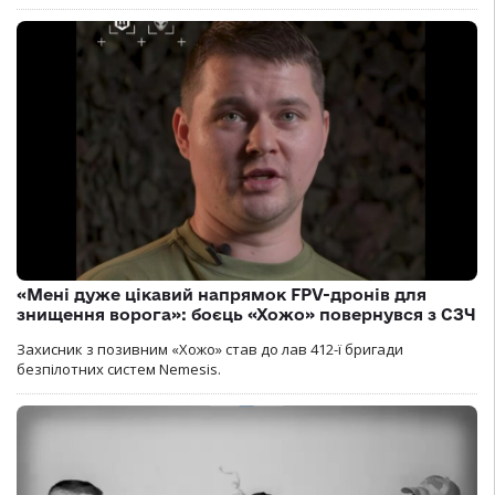
«Мені дуже цікавий напрямок FPV-дронів для
знищення ворога»: боєць «Хожо» повернувся з СЗЧ
Захисник з позивним «Хожо» став до лав 412-ї бригади
безпілотних систем Nemesis.