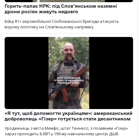
Горить-палає НРК: під Слов’янськом наземні
дрони росіян живуть недовго
Бійці 81-ї аеромобільної Слобожанської бригади атакують
ворожу логістику на Словʼянському напрямку.
«Я тут, щоб допомогти українцям»: американський
доброволець «Гізер» готується стати десантником
Уродженець з міста Мемфіс, штат Теннессі, з позивним «Гізер»
зараз проходить БЗВП у 199-му навчальному центрі ДШВ.