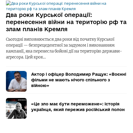
Два роки Курської операції:
перенесення війни на територію рф та
злам планів Кремля
Сьогодні виповнюється два роки від початку Курської
операції — безпрецедентної за задумом і виконанням
кампанії, яка перенесла бойові дії на територію держави-
агресора. Цей крок…
Актор і офіцер Володимир Ращук: «Воєнні
фільми не мають нічого спільного з
війною»
«Це зло має бути переможене»: історія
українця, який пережив російський полон