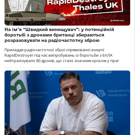
На ім’я “Швидкий винищувач”: у потенційній
боротьбі з дронами британці збираються
розраховувати на радіочастотну зброю
Приладдя радіочастотної зброї спрямованої енергії
RapidDestroyer під час випробувань із боротьби з БпЛА
нейтралізувало 80 дронів, що стало значним кроком у праг