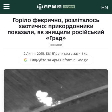
EN
Горіло феєрично, розліталось
хаотично: прикордонники
показали, як знищили російський
«Град»
НОВИНИ
2 Липня 2025, 13:18
Прочитаєте за:
< 1
хв.
Слідкуйте за АрміяInform в Google