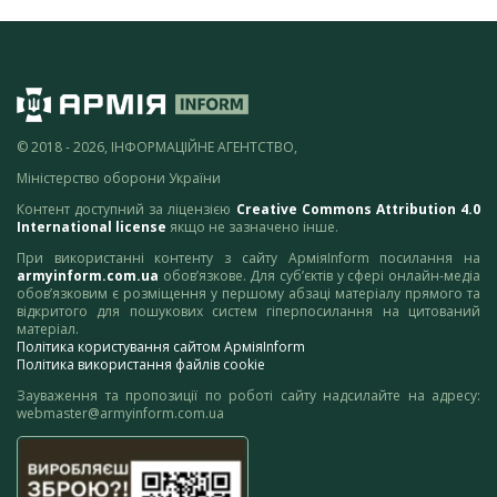
© 2018 - 2026, ІНФОРМАЦІЙНЕ АГЕНТСТВО,
Міністерство оборони України
Контент доступний за ліцензією
Creative Commons Attribution 4.0
International license
якщо не зазначено інше.
При використанні контенту з сайту АрміяInform посилання на
armyinform.com.ua
обов’язкове. Для суб’єктів у сфері онлайн-медіа
обов’язковим є розміщення у першому абзаці матеріалу прямого та
відкритого для пошукових систем гіперпосилання на цитований
матеріал.
Політика користування сайтом АрміяInform
Політика використання файлів cookie
Зауваження та пропозиції по роботі сайту надсилайте на адресу:
webmaster@armyinform.com.ua