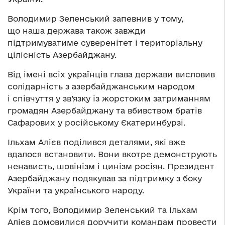
Володимир Зеленський запевнив у тому,
що наша держава також завжди
підтримуватиме суверенітет і територіальну
цілісність Азербайджану.
Від імені всіх українців глава держави висловив
солідарність з азербайджанським народом
і співчуття у зв’язку із жорстоким затриманням
громадян Азербайджану та вбивством братів
Сафарових у російському Єкатеринбурзі.
Ільхам Алієв поділився деталями, які вже
вдалося встановити. Вони вкотре демонструють
ненависть, шовінізм і цинізм росіян. Президент
Азербайджану подякував за підтримку з боку
України та українського народу.
Крім того, Володимир Зеленський та Ільхам
Алієв домовилися доручити командам провести