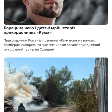
Борець за небо і дитячі мрії: історія
прикордонника «Кума»
Прикордонник Роман із позивним «Кум» воює на важких
бомберах «Vampire» та вже п’ять років організовує дитячий
футбольний турнір на Одещині.