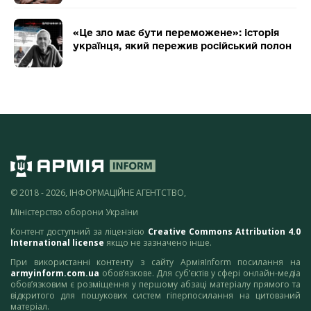
«Це зло має бути переможене»: історія
українця, який пережив російський полон
© 2018 - 2026, ІНФОРМАЦІЙНЕ АГЕНТСТВО,
Міністерство оборони України
Контент доступний за ліцензією
Creative Commons Attribution 4.0
International license
якщо не зазначено інше.
При використанні контенту з сайту АрміяInform посилання на
armyinform.com.ua
обов’язкове. Для суб’єктів у сфері онлайн-медіа
обов’язковим є розміщення у першому абзаці матеріалу прямого та
відкритого для пошукових систем гіперпосилання на цитований
матеріал.