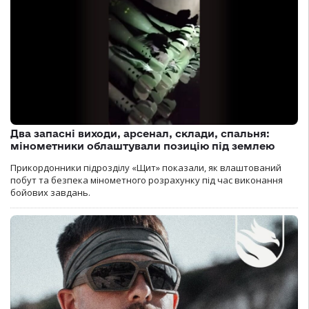
Два запасні виходи, арсенал, склади, спальня:
мінометники облаштували позицію під землею
Прикордонники підрозділу «Щит» показали, як влаштований
побут та безпека мінометного розрахунку під час виконання
бойових завдань.