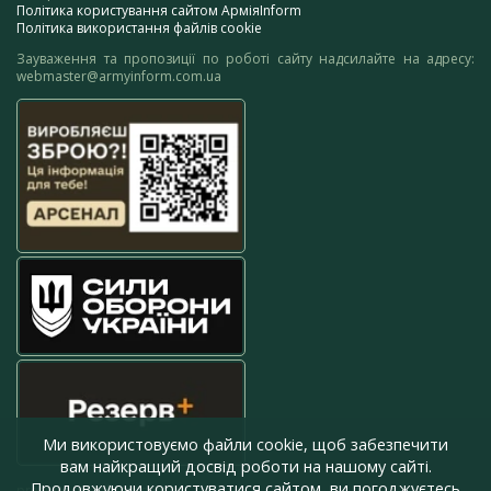
Політика користування сайтом АрміяInform
Політика використання файлів cookie
Зауваження та пропозиції по роботі сайту надсилайте на адресу:
webmaster@armyinform.com.ua
Ми використовуємо файли cookie, щоб забезпечити
вам найкращий досвід роботи на нашому сайті.
Продовжуючи користуватися сайтом, ви погоджуєтесь
press@armyinform.com.ua