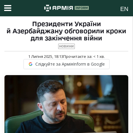
EN
Президенти України
й Азербайджану обговорили кроки
для закінчення війни
НОВИНИ
1 Липня 2025, 18:13
Прочитаєте за:
< 1
хв.
Слідкуйте за АрміяInform в Google