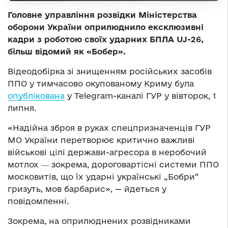
Головне управління розвідки Міністерства
оборони України оприлюднило ексклюзивні
кадри з роботою своїх ударних БПЛА UJ-26,
більш відомий як «Бобер».
Відеодобірка зі знищенням російських засобів
ППО у тимчасово окупованому Криму була
опублікована
у Telegram-каналі ГУР у вівторок, 1
липня.
«Надійна зброя в руках спецпризначенців ГУР
МО України перетворює критично важливі
військові цілі держави-агресора в неробочий
мотлох ― зокрема, дороговартісні системи ППО
московитів, що їх ударні українські „Бобри“
гризуть, мов барбарис», — йдеться у
повідомленні.
Зокрема, на оприлюднених розвідниками