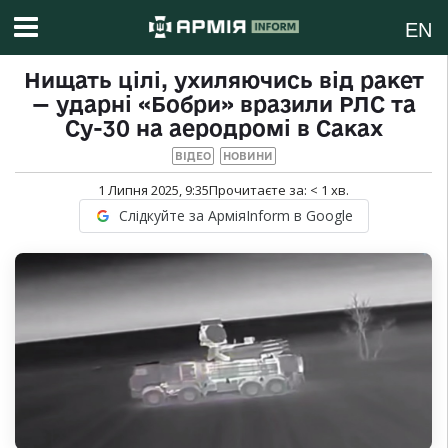
EN
Нищать цілі, ухиляючись від ракет
— ударні «Бобри» вразили РЛС та
Су-30 на аеродромі в Саках
ВІДЕО
НОВИНИ
1 Липня 2025, 9:35
Прочитаєте за:
< 1
хв.
Слідкуйте за АрміяInform в Google