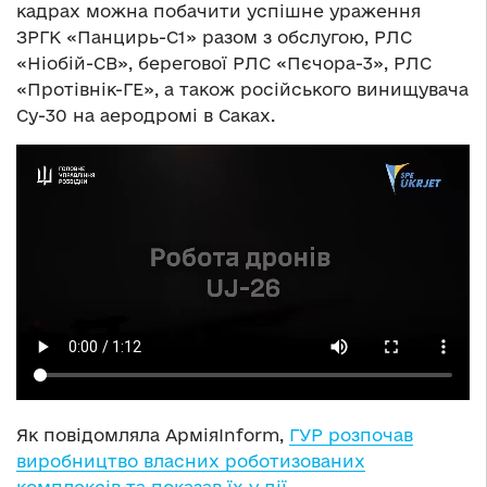
кадрах можна побачити успішне ураження
ЗРГК «Панцирь-С1» разом з обслугою, РЛС
«Ніобій-СВ», берегової РЛС «Пєчора-3», РЛС
«Протівнік-ГЕ», а також російського винищувача
Су-30 на аеродромі в Саках.
Як повідомляла АрміяInform,
ГУР розпочав
виробництво власних роботизованих