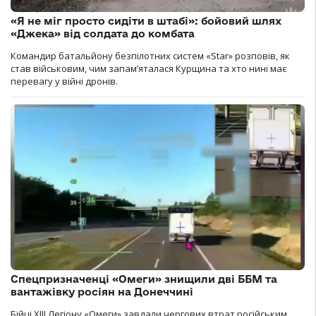
«Я не міг просто сидіти в штабі»: бойовий шлях
«Джека» від солдата до комбата
Командир батальйону безпілотних систем «Star» розповів, як
став військовим, чим запам’яталася Курщина та хто нині має
перевагу у війні дронів.
Спецпризначенці «Омеги» знищили дві ББМ та
вантажівку росіян на Донеччині
Бійці ХІІІ Легіону «Омеги» завдали чергових втрат російським