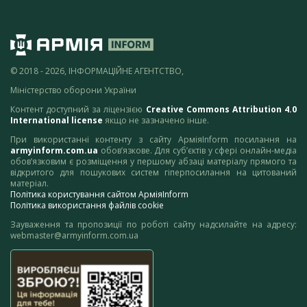
© 2018 - 2026, ІНФОРМАЦІЙНЕ АГЕНТСТВО,
Міністерство оборони України
Контент доступний за ліцензією
Creative Commons Attribution 4.0
International license
якщо не зазначено інше.
При використанні контенту з сайту АрміяInform посилання на
armyinform.com.ua
обов’язкове. Для суб’єктів у сфері онлайн-медіа
обов’язковим є розміщення у першому абзаці матеріалу прямого та
відкритого для пошукових систем гіперпосилання на цитований
матеріал.
Політика користування сайтом АрміяInform
Політика використання файлів cookie
Зауваження та пропозиції по роботі сайту надсилайте на адресу:
webmaster@armyinform.com.ua