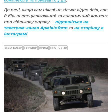
комплексів та показав їх у дії
.
До речі, якщо вам цікаві не тільки відео боїв, але
й більш спеціалізований та аналітичний контент
про військову справу —
підпишіться на
телеграм-канал АрміяInform
та
на сторінку в
інстаграмі
.
БПЛА БОБЕР
ГУР МОУ
КРИМ
ППО
СУ-30