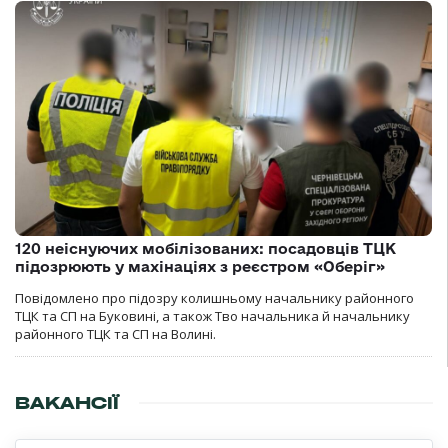
120 неіснуючих мобілізованих: посадовців ТЦК
підозрюють у махінаціях з реєстром «Оберіг»
Повідомлено про підозру колишньому начальнику районного
ТЦК та СП на Буковині, а також Тво начальника й начальнику
районного ТЦК та СП на Волині.
ВАКАНСІЇ