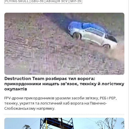
FLYING SKULL
GBU-39
АВІАЦІЯ ЗСУ
МІГ-29
Destruction Team розбирає тил ворога:
прикордонники нищать зв’язок, техніку й логістику
окупантів
FPV-дрони прикордонників уразили засоби зв’язку, РЕБ і РЕР,
техніку, укриття та логістичний хаб ворога на Північно-
Слобожанському напрямку.