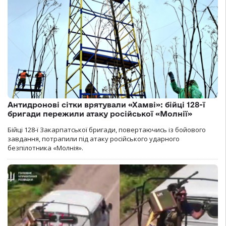
Антидронові сітки врятували «Хамві»: бійці 128-ї
бригади пережили атаку російської «Молнії»
Бійці 128-ї Закарпатської бригади, повертаючись із бойового
завдання, потрапили під атаку російського ударного
безпілотника «Молнія».