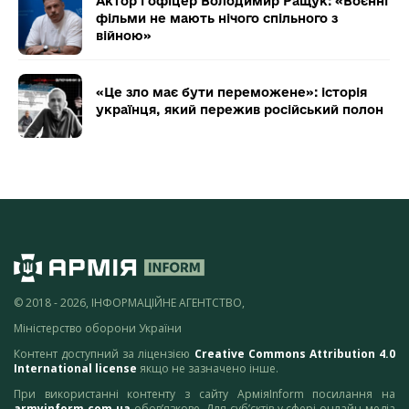
Актор і офіцер Володимир Ращук: «Воєнні
фільми не мають нічого спільного з
війною»
«Це зло має бути переможене»: історія
українця, який пережив російський полон
© 2018 - 2026, ІНФОРМАЦІЙНЕ АГЕНТСТВО,
Міністерство оборони України
Контент доступний за ліцензією
Creative Commons Attribution 4.0
International license
якщо не зазначено інше.
При використанні контенту з сайту АрміяInform посилання на
armyinform.com.ua
обов’язкове. Для суб’єктів у сфері онлайн-медіа