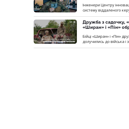
Інженери Центру інновац
систему віддаленого ке
Дружба з садочку, «
«Ширан» і «Пін» о
Бійці «Ширан» і «Пін» др
долучились до війська і 