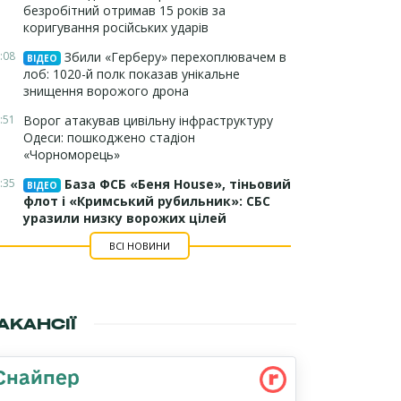
безробітний отримав 15 років за
коригування російських ударів
:08
Збили «Герберу» перехоплювачем в
ВІДЕО
лоб: 1020-й полк показав унікальне
знищення ворожого дрона
:51
Ворог атакував цивільну інфраструктуру
Одеси: пошкоджено стадіон
«Чорноморець»
:35
База ФСБ «Беня House», тіньовий
ВІДЕО
флот і «Кримський рубильник»: СБС
уразили низку ворожих цілей
ВСІ НОВИНИ
АКАНСІЇ
Снайпер