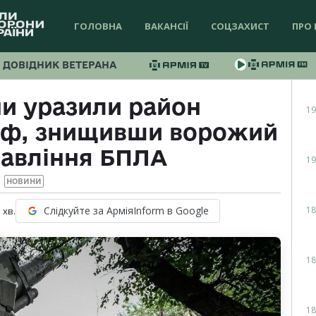
ГОЛОВНА
ВАКАНСІЇ
СОЦЗАХИСТ
ПРО 
ДОВІДНИК ВЕТЕРАНА
и уразили район
19
рф, знищивши ворожий
равління БПЛА
19
НОВИНИ
18
Слідкуйте за АрміяInform в Google
1
хв.
18
18