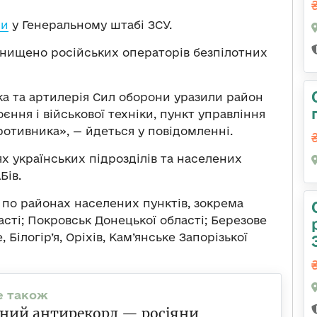
ли
у Генеральному штабі ЗСУ.
 знищено російських операторів безпілотних
ька та артилерія Сил оборони уразили район
ння і військової техніки, пункт управління
ротивника», — йдеться у повідомленні.
х українських підрозділів та населених
Бів.
а по районах населених пунктів, зокрема
асті; Покровськ Донецької області; Березове
 Білогір’я, Оріхів, Кам’янське Запорізької
вний антирекорд — росіяни