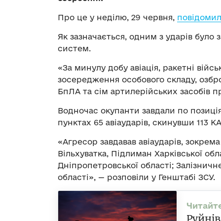
Про це у неділю, 29 червня,
повідоми
Як зазначається, одним з ударів було
систем.
«За минулу добу авіація, ракетні війс
зосередження особового складу, озброє
БпЛА та сім артилерійських засобів п
Водночас окупанти завдали по позиція
пунктах 65 авіаударів, скинувши 113 КА
«Агресор завдавав авіаударів, зокрем
Вільхуватка, Підлиман Харківської обл
Дніпропетровської області; Залізничне,
області», — розповіли у Генштабі ЗСУ.
Руйні