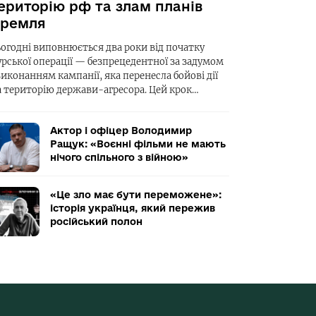
ериторію рф та злам планів
ремля
ьогодні виповнюється два роки від початку
урської операції — безпрецедентної за задумом
виконанням кампанії, яка перенесла бойові дії
а територію держави-агресора. Цей крок…
Актор і офіцер Володимир
Ращук: «Воєнні фільми не мають
нічого спільного з війною»
«Це зло має бути переможене»:
історія українця, який пережив
російський полон