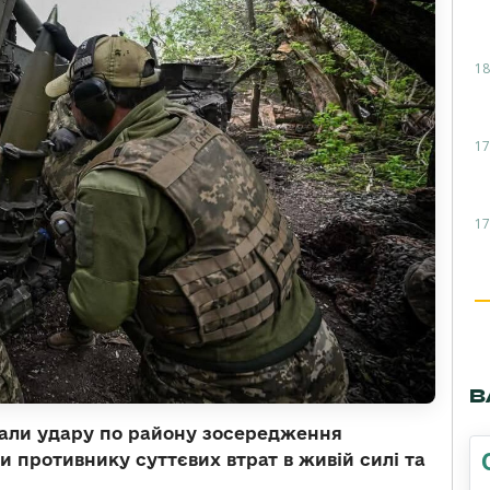
18
17
17
В
вдали удару по району зосередження
и противнику суттєвих втрат в живій силі та