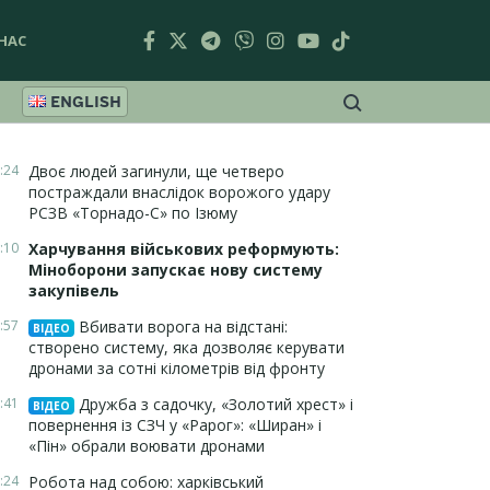
НАС
ENGLISH
:24
Двоє людей загинули, ще четверо
постраждали внаслідок ворожого удару
РСЗВ «Торнадо-С» по Ізюму
:10
Харчування військових реформують:
Міноборони запускає нову систему
закупівель
:57
Вбивати ворога на відстані:
ВІДЕО
створено систему, яка дозволяє керувати
дронами за сотні кілометрів від фронту
:41
Дружба з садочку, «Золотий хрест» і
ВІДЕО
повернення із СЗЧ у «Рарог»: «Ширан» і
«Пін» обрали воювати дронами
:24
Робота над собою: харківський