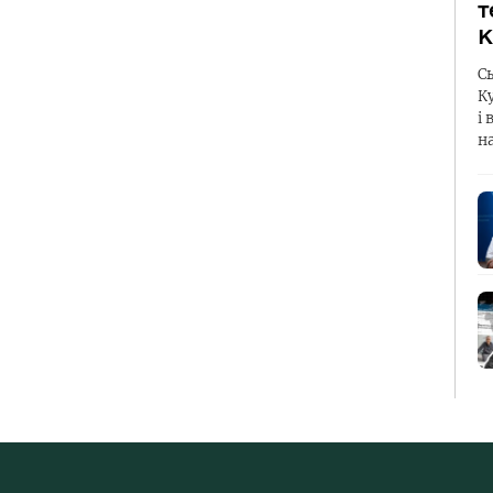
т
К
С
К
і 
н