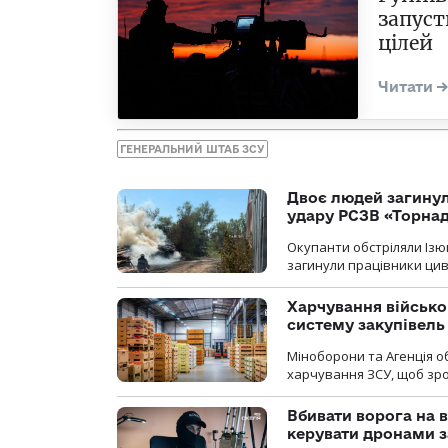
запуст
цілей
ГЕНЕРАЛЬНИЙ ШТАБ ЗСУ
Двоє людей загину
удару РСЗВ «Торнад
Окупанти обстріляли Ізю
загинули працівники цив
Харчування військ
систему закупівель
Міноборони та Агенція 
харчування ЗСУ, щоб зро
Вбивати ворога на в
керувати дронами з