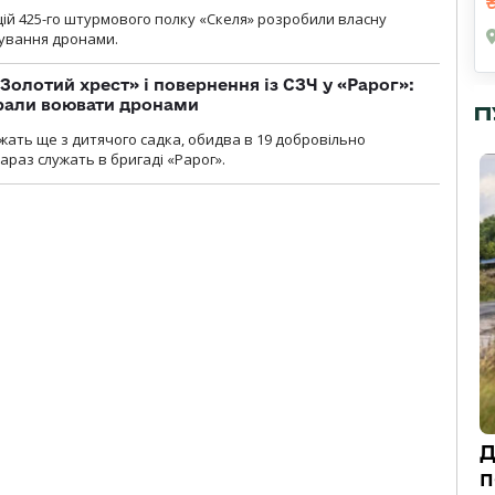
ій 425-го штурмового полку «Скеля» розробили власну
рування дронами.
Золотий хрест» і повернення із СЗЧ у «Рарог»:
брали воювати дронами
П
ужать ще з дитячого садка, обидва в 19 добровільно
зараз служать в бригаді «Рарог».
Д
п