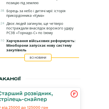
позицію під землею
:38
Борець за небо і дитячі мрії: історія
прикордонника «Кума»
:24
Двоє людей загинули, ще четверо
постраждали внаслідок ворожого удару
РСЗВ «Торнадо-С» по Ізюму
:10
Харчування військових реформують:
Міноборони запускає нову систему
закупівель
ВСІ НОВИНИ
АКАНСІЇ
Стаpший pозвідник,
стрілець-снайпеp
від 25000 до 125000 грн