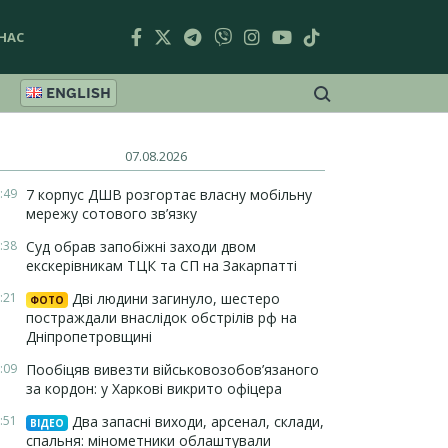
НАС
ENGLISH
07.08.2026
:49
7 корпус ДШВ розгортає власну мобільну
мережу сотового зв’язку
:38
Суд обрав запобіжні заходи двом
екскерівникам ТЦК та СП на Закарпатті
:21
Дві людини загинуло, шестеро
ФОТО
постраждали внаслідок обстрілів рф на
Дніпропетровщині
:09
Пообіцяв вивезти військовозобов’язаного
за кордон: у Харкові викрито офіцера
:51
Два запасні виходи, арсенал, склади,
ВІДЕО
спальня: мінометники облаштували