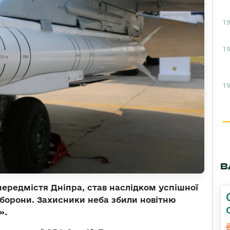
19
19
19
В
передмістя Дніпра, став наслідком успішної
оборони. Захисники неба збили новітню
».