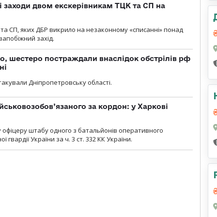
і заходи двом екскерівникам ТЦК та СП на
та СП, яких ДБР викрило на незаконному «списанні» понад
 запобіжний захід.
о, шестеро постраждали внаслідок обстрілів рф
ні
атакували Дніпропетровську області.
йськовозобов’язаного за кордон: у Харкові
у офіцеру штабу одного з батальйонів оперативного
гвардії України за ч. 3 ст. 332 КК України.