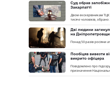
Суд обрав запобіжн
Закарпатті
Двом екскерівникам ТЦК 
тисячі чоловіків, обрано
Дві людини загинул
на Дніпропетровщи
Понад 50 разів росіяни 
Пообіцяв вивезти ві
викрито офіцера
Повідомлено про підозр
призначення Національної 