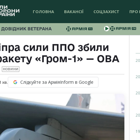
ГОЛОВНА
ВАКАНСІЇ
СОЦЗАХИСТ
ПРО 
ДОВІДНИК ВЕТЕРАНА
іпра сили ППО збили
ракету «Гром-1» — ОВА
20
НОВИНИ
20
Слідкуйте за АрміяInform в Google
1
хв.
20
20
19