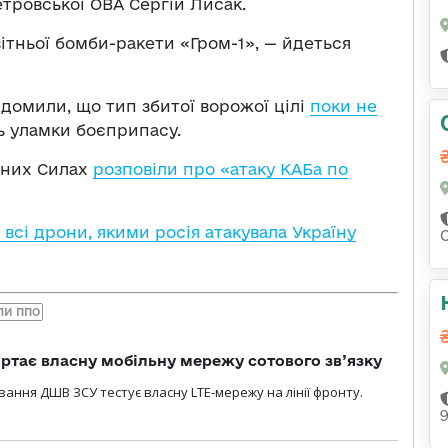
тровської ОВА Сергій Лисак.
ітньої бомби-ракети «Гром-1», — йдеться
домили, що тип збитої ворожої цілі
поки не
ть уламки боєприпасу.
ряних Силах
розповіли про «атаку КАБа по
сі дрони, якими росія атакувала Україну
ЛИ ППО
ртає власну мобільну мережу сотового зв’язку
вання ДШВ ЗСУ тестує власну LTE-мережу на лінії фронту.