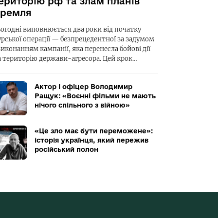
ериторію рф та злам планів
ремля
ьогодні виповнюється два роки від початку
урської операції — безпрецедентної за задумом
виконанням кампанії, яка перенесла бойові дії
а територію держави-агресора. Цей крок…
Актор і офіцер Володимир
Ращук: «Воєнні фільми не мають
нічого спільного з війною»
«Це зло має бути переможене»:
історія українця, який пережив
російський полон