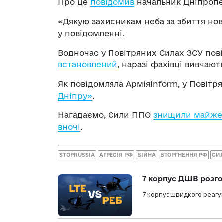
Про це
повідомив
начальник Дніпропе
«Дякую захисникам неба за збиття нов
у повідомленні.
Водночас у Повітряних Силах ЗСУ пові
встановлений
, наразі фахівці вивчаю
Як повідомляла АрміяInform, у Повіт
Дніпру»
.
Нагадаємо, Сили ППО
знищили майже в
вночі
.
STOPRUSSIA
АГРЕСІЯ РФ
ВІЙНА
ВТОРГНЕННЯ РФ
СИ
7 корпус ДШВ розго
7 корпус швидкого реагу