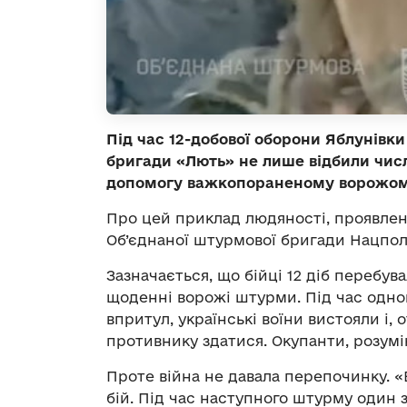
Під час 12-добової оборони Яблунівки
бригади «Лють» не лише відбили чис
допомогу важкопораненому ворожому
Про цей приклад людяності, проявлено
Об’єднаної штурмової бригади Нацполі
Зазначається, що бійці 12 діб перебу
щоденні ворожі штурми. Під час одног
впритул, українські воїни вистояли і
противнику здатися. Окупанти, розумі
Проте війна не давала перепочинку. «В
бій. Під час наступного штурму один 