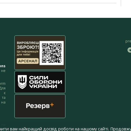
pr
ons
не
orm
Для
м є
 та
 на
 на
чити вам найкращий досвід роботи на нашому сайті. Продовжу