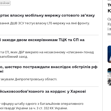
 ВІЙНИ
т
К
ртає власну мобільну мережу сотового зв’язку
С
вання ДШВ ЗСУ тестує власну LTE-мережу на лінії фронту.
К
і 
н
і заходи двом екскерівникам ТЦК та СП на
та СП, яких ДБР викрило на незаконному «списанні» понад
 запобіжний захід.
о, шестеро постраждали внаслідок обстрілів рф
ні
атакували Дніпропетровську області.
йськовозобов’язаного за кордон: у Харкові
у офіцеру штабу одного з батальйонів оперативного
гвардії України за ч. 3 ст. 332 КК України.