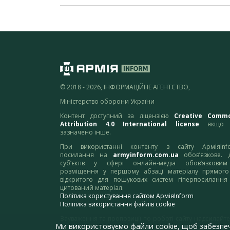
© 2018 - 2026, ІНФОРМАЦІЙНЕ АГЕНТСТВО,
Міністерство оборони України
Контент доступний за ліцензією
Creative Comm
Attribution 4.0 International license
якщо 
зазначено інше.
При використанні контенту з сайту АрміяInf
посилання на
armyinform.com.ua
обов’язкове. 
суб’єктів у сфері онлайн-медіа обов’язкови
розміщення у першому абзаці матеріалу прямого
відкритого для пошукових систем гіперпосилання
цитований матеріал.
Політика користування сайтом АрміяInform
Політика використання файлів cookie
Зауваження та пропозиції по роботі сайту надсилайте
Ми використовуємо файли cookie, щоб забезпе
адресу:
webmaster@armyinform.com.ua