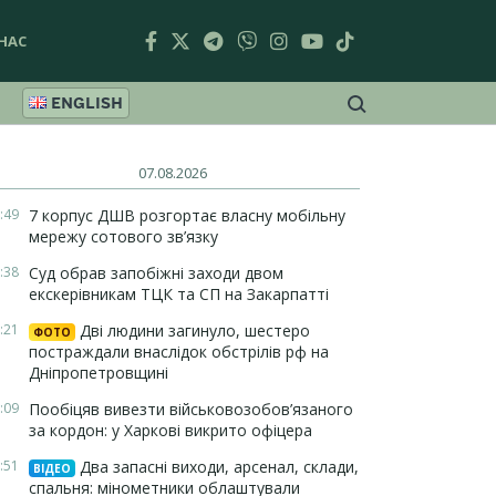
НАС
ENGLISH
07.08.2026
:49
7 корпус ДШВ розгортає власну мобільну
мережу сотового зв’язку
:38
Суд обрав запобіжні заходи двом
екскерівникам ТЦК та СП на Закарпатті
:21
Дві людини загинуло, шестеро
ФОТО
постраждали внаслідок обстрілів рф на
Дніпропетровщині
:09
Пообіцяв вивезти військовозобов’язаного
за кордон: у Харкові викрито офіцера
:51
Два запасні виходи, арсенал, склади,
ВІДЕО
спальня: мінометники облаштували