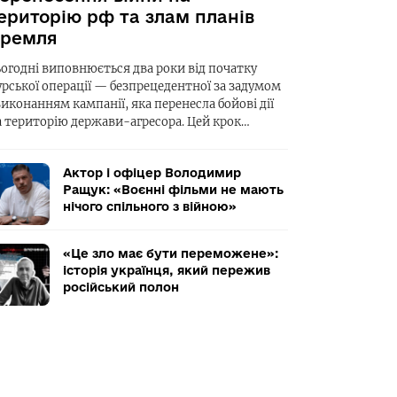
ериторію рф та злам планів
ремля
ьогодні виповнюється два роки від початку
урської операції — безпрецедентної за задумом
виконанням кампанії, яка перенесла бойові дії
а територію держави-агресора. Цей крок…
Актор і офіцер Володимир
Ращук: «Воєнні фільми не мають
нічого спільного з війною»
«Це зло має бути переможене»:
історія українця, який пережив
російський полон