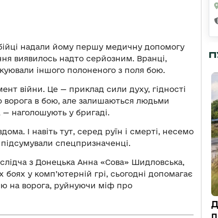
і бійці надали йому першу медичну допомогу
П
ння виявилось надто серйозним. Вранці,
куювали іншого полоненого з поля бою.
ент війни. Це — приклад сили духу, гідності
до ворога в бою, але залишаються людьми
, — наголошують у бригаді.
ома. І навіть тут, серед руїн і смерті, несемо
— підсумували спецпризначенці.
слідча з Донецька Анна «Сова» Шидловська,
х боях у комп’ютерній грі, сьогодні допомагає
ію на ворога, руйнуючи міф про
Д
п