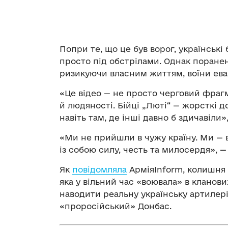
Попри те, що це був ворог, українськ
просто під обстрілами. Однак поране
ризикуючи власним життям, воїни ева
«Це відео — не просто черговий фрагм
й людяності. Бійці „Люті“ — жорсткі 
навіть там, де інші давно б здичавіли»
«Ми не прийшли в чужу країну. Ми — вд
із собою силу, честь та милосердя», 
Як
повідомляла
АрміяInform, колишня 
яка у вільний час «воювала» в кланови
наводити реальну українську артилер
«проросійський» Донбас.