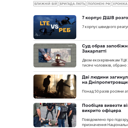
БЛИЖНІЙ БІЙ
БРИГАДА ЛЮТЬ
ПОЛОНЕНІ РФ
ХРОНІКА
7 корпус ДШВ розго
7 корпус швидкого реагу
Суд обрав запобіжн
Закарпатті
Двом екскерівникам ТЦК 
тисячі чоловіків, обрано
Дві людини загинул
на Дніпропетровщи
Понад 50 разів росіяни 
Пообіцяв вивезти ві
викрито офіцера
Повідомлено про підозр
призначення Національної 