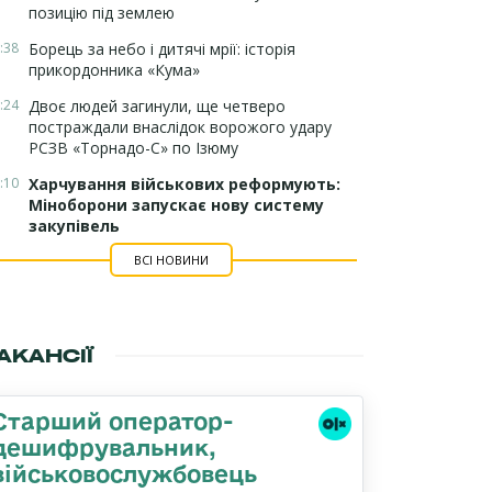
позицію під землею
:38
Борець за небо і дитячі мрії: історія
прикордонника «Кума»
:24
Двоє людей загинули, ще четверо
постраждали внаслідок ворожого удару
РСЗВ «Торнадо-С» по Ізюму
:10
Харчування військових реформують:
Міноборони запускає нову систему
закупівель
ВСІ НОВИНИ
АКАНСІЇ
Старший оператор-
дешифрувальник,
військовослужбовець