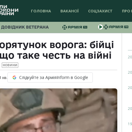
ГОЛОВНА
ВАКАНСІЇ
СОЦЗАХИСТ
ПРО 
ДОВІДНИК ВЕТЕРАНА
орятунок ворога: бійці
що таке честь на війні
20
НОВИНИ
20
Слідкуйте за АрміяInform в Google
1
хв.
20
20
19