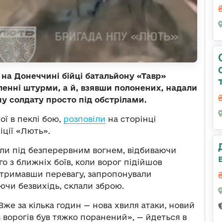
 на Донеччині бійці батальйону «Тавр»
ленні штурми, а й, взявши полонених, надали
 солдату просто під обстрілами.
ї в пеклі бою,
розповіли
на сторінці
ції «Лють».
вали під безперервним вогнем, відбиваючи
о з ближніх боїв, коли ворог підійшов
, отримавши перевагу, запропонували
ючи безвихідь, склали зброю.
же за кілька годин — нова хвиля атаки, новий
з ворогів був тяжко поранений», — йдеться в