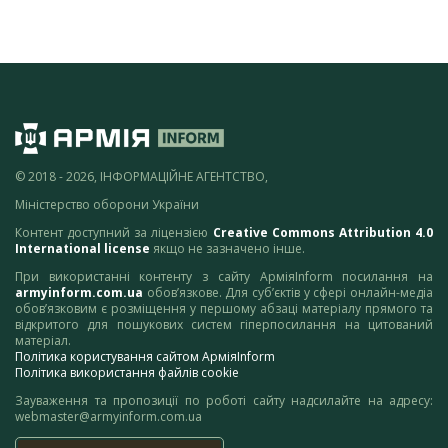
© 2018 - 2026, ІНФОРМАЦІЙНЕ АГЕНТСТВО,
Міністерство оборони України
Контент доступний за ліцензією
Creative Commons Attribution 4.0
International license
якщо не зазначено інше.
При використанні контенту з сайту АрміяInform посилання на
armyinform.com.ua
обов’язкове. Для суб’єктів у сфері онлайн-медіа
обов’язковим є розміщення у першому абзаці матеріалу прямого та
відкритого для пошукових систем гіперпосилання на цитований
матеріал.
Політика користування сайтом АрміяInform
Політика використання файлів cookie
Зауваження та пропозиції по роботі сайту надсилайте на адресу:
webmaster@armyinform.com.ua