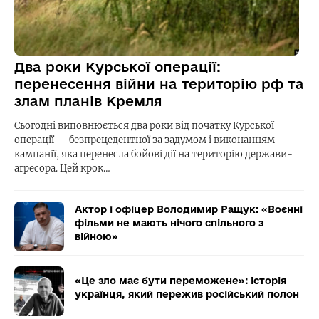
Два роки Курської операції:
перенесення війни на територію рф та
злам планів Кремля
Сьогодні виповнюється два роки від початку Курської
операції — безпрецедентної за задумом і виконанням
кампанії, яка перенесла бойові дії на територію держави-
агресора. Цей крок…
Актор і офіцер Володимир Ращук: «Воєнні
фільми не мають нічого спільного з
війною»
«Це зло має бути переможене»: історія
українця, який пережив російський полон