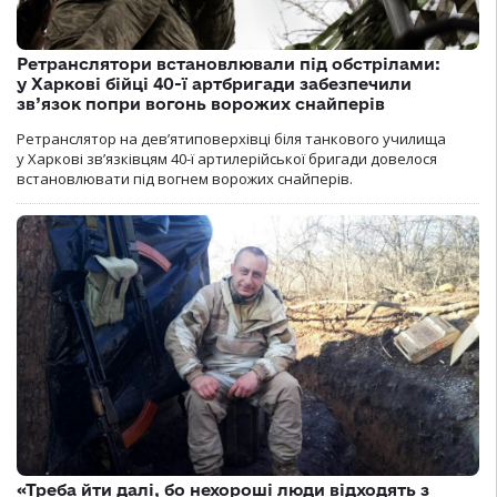
Ретранслятори встановлювали під обстрілами:
у Харкові бійці 40-ї артбригади забезпечили
зв’язок попри вогонь ворожих снайперів
Ретранслятор на дев’ятиповерхівці біля танкового училища
у Харкові зв’язківцям 40-ї артилерійської бригади довелося
встановлювати під вогнем ворожих снайперів.
«Треба йти далі, бо нехороші люди відходять з