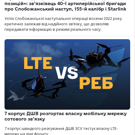
позицій»: зв’язківець 40-ї артилерійської бригади
про Слобожанський наступ, 155-й калібр і Starlink
Успіх Слобожанської наступальної операції восени 2022 року
критично залежав від надійного зв’язку, що дозволяв
передавати інформацію в режимі реального часу.
7 корпус ДШВ розгортає власну мобільну мережу
сотового зв’язку
7 корпус швидкого реагування ДШВ ЗСУ тестує власну LTE-
мережу на лінії фронту.