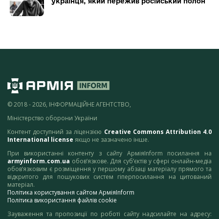
українця, який пережив російський полон
© 2018 - 2026, ІНФОРМАЦІЙНЕ АГЕНТСТВО,
Міністерство оборони України
Контент доступний за ліцензією
Creative Commons Attribution 4.0
International license
якщо не зазначено інше.
При використанні контенту з сайту АрміяInform посилання на
armyinform.com.ua
обов’язкове. Для суб’єктів у сфері онлайн-медіа
обов’язковим є розміщення у першому абзаці матеріалу прямого та
відкритого для пошукових систем гіперпосилання на цитований
матеріал.
Політика користування сайтом АрміяInform
Політика використання файлів cookie
Зауваження та пропозиції по роботі сайту надсилайте на адресу: