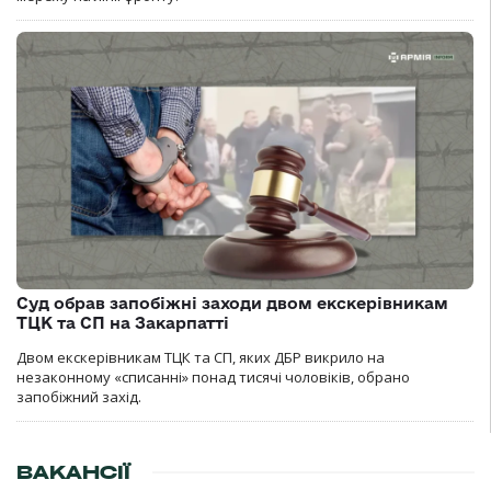
Суд обрав запобіжні заходи двом екскерівникам
ТЦК та СП на Закарпатті
Двом екскерівникам ТЦК та СП, яких ДБР викрило на
незаконному «списанні» понад тисячі чоловіків, обрано
запобіжний захід.
ВАКАНСІЇ