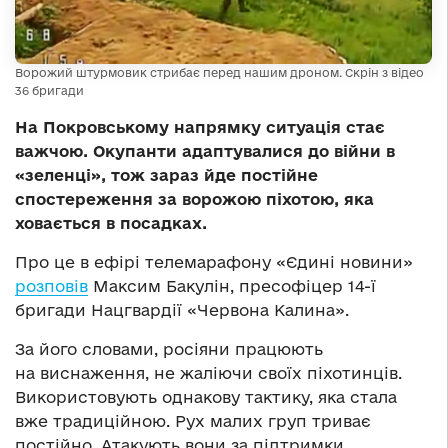
Ворожий штурмовик стрибає перед нашим дроном. Скрін з відео
36 бригади
На Покровському напрямку ситуація стає
важчою. Окупанти адаптувалися до війни в
«зеленці», тож зараз йде постійне
спостереження за ворожою піхотою, яка
ховається в посадках.
Про це в ефірі телемарафону «Єдині новини»
розповів
Максим Бакулін, пресофіцер 14-ї
бригади Нацгвардії «Червона Калина».
За його словами, росіяни працюють
на виснаження, не жаліючи своїх піхотинців.
Використовують однакову тактику, яка стала
вже традиційною. Рух малих груп триває
постійно. Атакують вони за підтримки