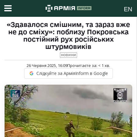
EN
«Здавалося смішним, та зараз вже
не до сміху»: поблизу Покровська
постійний рух російських
штурмовиків
НОВИНИ
26 Червня 2025, 16:09
Прочитаєте за:
< 1
хв.
Слідкуйте за АрміяInform в Google