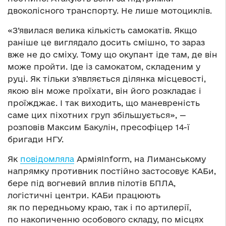
двоколісного транспорту. Не лише мотоциклів.
«З’явилася велика кількість самокатів. Якщо
раніше це виглядало досить смішно, то зараз
вже не до сміху. Тому що окупант іде там, де він
може пройти. Іде із самокатом, складеним у
руці. Як тільки з’являється ділянка місцевості,
якою він може проїхати, він його розкладає і
проїжджає. І так виходить, що маневреність
саме цих піхотних груп збільшується», —
розповів Максим Бакулін, пресофіцер 14-ї
бригади НГУ.
Як
повідомляла
АрміяInform, на Лиманському
напрямку противник постійно застосовує КАБи,
бере під вогневий вплив пілотів БПЛА,
логістичні центри. КАБи працюють
як по передньому краю, так і по артилерії,
по накопиченню особового складу, по місцях