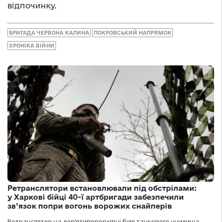
відпочинку.
БРИГАДА ЧЕРВОНА КАЛИНА
ПОКРОВСЬКИЙ НАПРЯМОК
ХРОНІКА ВІЙНИ
Ретранслятори встановлювали під обстрілами:
у Харкові бійці 40-ї артбригади забезпечили
зв’язок попри вогонь ворожих снайперів
Ретранслятор на дев’ятиповерхівці біля танкового училища