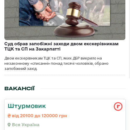
Суд обрав запобіжні заходи двом екскерівникам
ТЦК та СП на Закарпатті
Двом екскерівникам ТЦК та СП, яких ДБР викрило на
незаконному «списанні» понад тисячі чоловіків, обрано
запобіжний захід.
ВАКАНСІЇ
Штурмовик
від 20100 до 120000 грн
Вся Україна