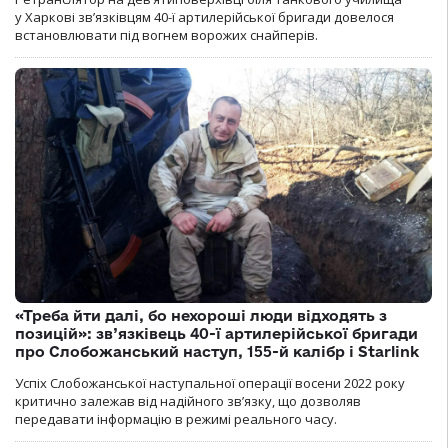
у Харкові зв’язківцям 40-ї артилерійської бригади довелося
встановлювати під вогнем ворожих снайперів.
«Треба йти далі, бо нехороші люди відходять з
позицій»: зв’язківець 40-ї артилерійської бригади
про Слобожанський наступ, 155-й калібр і Starlink
Успіх Слобожанської наступальної операції восени 2022 року
критично залежав від надійного зв’язку, що дозволяв
передавати інформацію в режимі реального часу.