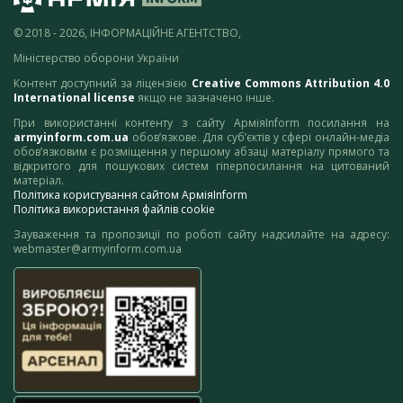
© 2018 - 2026, ІНФОРМАЦІЙНЕ АГЕНТСТВО,
Міністерство оборони України
Контент доступний за ліцензією
Creative Commons Attribution 4.0
International license
якщо не зазначено інше.
При використанні контенту з сайту АрміяInform посилання на
armyinform.com.ua
обов’язкове. Для суб’єктів у сфері онлайн-медіа
обов’язковим є розміщення у першому абзаці матеріалу прямого та
відкритого для пошукових систем гіперпосилання на цитований
матеріал.
Політика користування сайтом АрміяInform
Політика використання файлів cookie
Зауваження та пропозиції по роботі сайту надсилайте на адресу:
webmaster@armyinform.com.ua