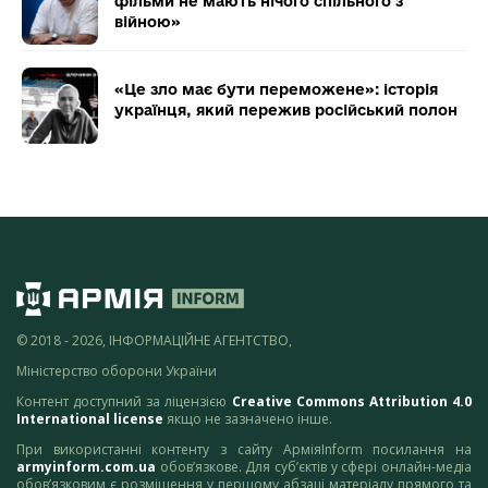
фільми не мають нічого спільного з
війною»
«Це зло має бути переможене»: історія
українця, який пережив російський полон
© 2018 - 2026, ІНФОРМАЦІЙНЕ АГЕНТСТВО,
Міністерство оборони України
Контент доступний за ліцензією
Creative Commons Attribution 4.0
International license
якщо не зазначено інше.
При використанні контенту з сайту АрміяInform посилання на
armyinform.com.ua
обов’язкове. Для суб’єктів у сфері онлайн-медіа
обов’язковим є розміщення у першому абзаці матеріалу прямого та