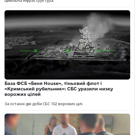
цивільна інфраструктура.
База ФСБ «Беня House», тіньовий флот і
«Кримський рубильник»: СБС уразили низку
ворожих цілей
За останні дві доби СБС 102 ворожих цілі.