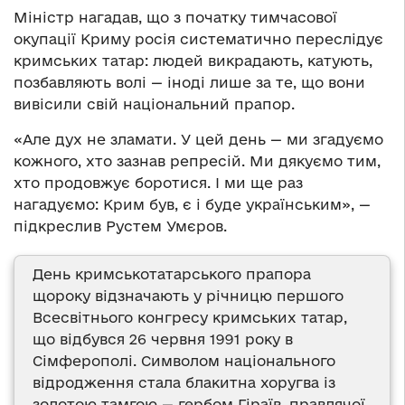
Міністр нагадав, що з початку тимчасової
окупації Криму росія систематично переслідує
кримських татар: людей викрадають, катують,
позбавляють волі — іноді лише за те, що вони
вивісили свій національний прапор.
«Але дух не зламати. У цей день — ми згадуємо
кожного, хто зазнав репресій. Ми дякуємо тим,
хто продовжує боротися. І ми ще раз
нагадуємо: Крим був, є і буде українським», —
підкреслив Рустем Умєров.
День кримськотатарського прапора
щороку відзначають у річницю першого
Всесвітнього конгресу кримських татар,
що відбувся 26 червня 1991 року в
Сімферополі. Символом національного
відродження стала блакитна хоругва із
золотою тамгою — гербом Гіраїв, правлячої