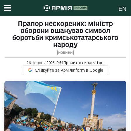
EN
Прапор нескорених: міністр
оборони вшанував символ
боротьби кримськотатарського
народу
НОВИНИ
26 Червня 2025, 9:51
Прочитаєте за:
< 1
хв.
Слідкуйте за АрміяInform в Google