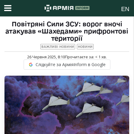
EN
Повітряні Сили ЗСУ: ворог вночі
атакував «Шахедами» прифронтові
території
ВАЖЛИВІ НОВИНИ
НОВИНИ
26 Червня 2025, 8:10
Прочитаєте за:
< 1
хв.
Слідкуйте за АрміяInform в Google