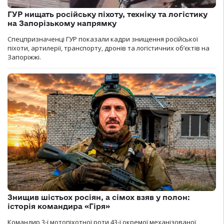
ГУР нищать російську піхоту, техніку та логістику
на Запорізькому напрямку
Спецпризначенці ГУР показали кадри знищення російської
піхоти, артилерії, транспорту, дронів та логістичних об’єктів на
Запоріжжі.
Знищив шістьох росіян, а сімох взяв у полон:
історія командира «Гіря»
Командир 3-ї мотопіхотної роти 43-ї окремої механізованої