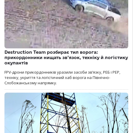
Destruction Team розбирає тил ворога:
прикордонники нищать зв’язок, техніку й логістику
окупантів
FPV-дрони прикордонників уразили засоби зв’язку, РЕБ і РЕР,
техніку, укриття та логістичний хаб ворога на Північно-
Слобожанському напрямку.