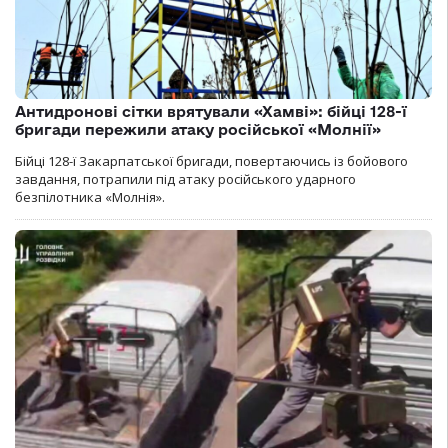
Антидронові сітки врятували «Хамві»: бійці 128-ї
бригади пережили атаку російської «Молнії»
Бійці 128-ї Закарпатської бригади, повертаючись із бойового
завдання, потрапили під атаку російського ударного
безпілотника «Молнія».