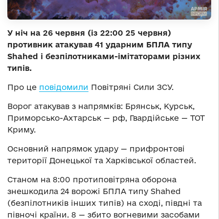
У ніч на 26 червня (із 22:00 25 червня)
противник атакував 41 ударним БПЛА типу
Shahed і безпілотниками-імітаторами різних
типів.
Про це
повідомили
Повітряні Сили ЗСУ.
Ворог атакував з напрямків: Брянськ, Курськ,
Приморсько-Ахтарськ — рф, Гвардійське — ТОТ
Криму.
Основний напрямок удару — прифронтові
території Донецької та Харківської областей.
Станом на 8:00 протиповітряна оборона
знешкодила 24 ворожі БПЛА типу Shahed
(безпілотників інших типів) на сході, півдні та
півночі країни. 8 — збито вогневими засобами