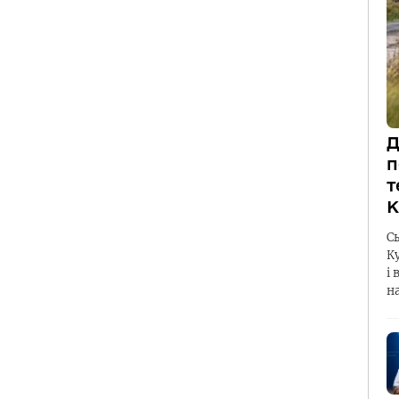
Д
п
т
К
С
К
і 
н