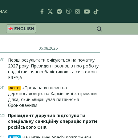
НАС
ENGLISH
06.08.2026
:51
Перші результати очікуються на початку
2027 року: Президент розповів про роботу
над вітчизняною балістикою та системою
FREYJA
:41
«Продавав» вплив на
ФОТО
держпосадовців: на Харківщині затримали
ділка, який «вирішував питання» з
бронюванням
:25
Президент доручив підготувати
спеціальну санкційну операцію проти
російського ОПК
:11
На Луганщині Apachi розгромили
ВІДЕО