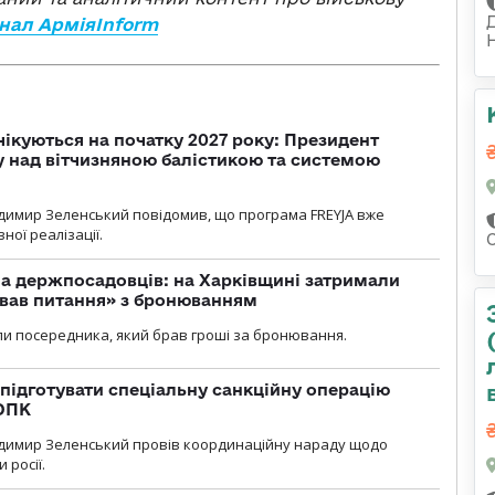
нал АрміяInform
чікуються на початку 2027 року: Президент
у над вітчизняною балістикою та системою
димир Зеленський повідомив, що програма FREYJA вже
ної реалізації.
а держпосадовців: на Харківщині затримали
ував питання» з бронюванням
и посередника, який брав гроші за бронювання.
підготувати спеціальну санкційну операцію
 ОПК
димир Зеленський провів координаційну нараду щодо
 росії.