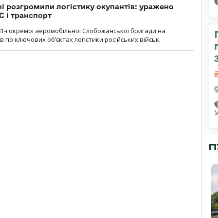
i розгромили логістику окупантів: уражено
С і транспорт
1-ї окремої аеромобільної Слобожанської бригади на
 по ключових об’єктах логістики російських військ.
П