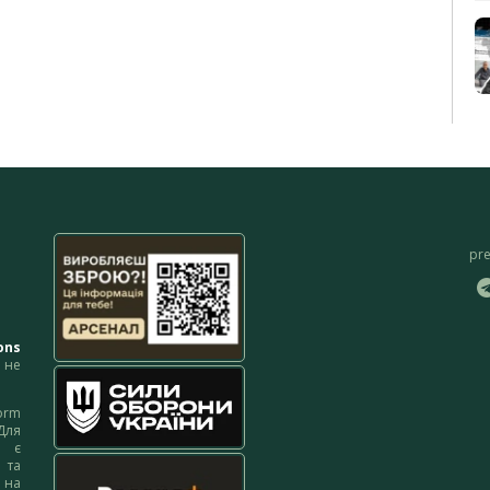
pr
ons
не
orm
Для
м є
 та
 на