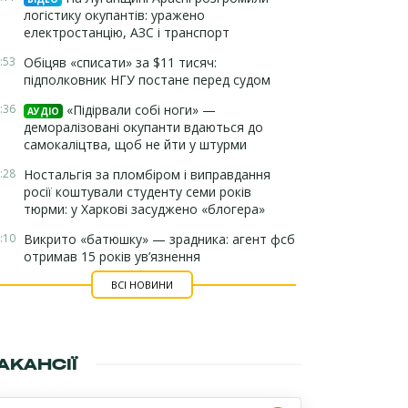
логістику окупантів: уражено
електростанцію, АЗС і транспорт
:53
Обіцяв «списати» за $11 тисяч:
підполковник НГУ постане перед судом
:36
«Підірвали собі ноги» —
АУДІО
деморалізовані окупанти вдаються до
самокаліцтва, щоб не йти у штурми
:28
Ностальгія за пломбіром і виправдання
росії коштували студенту семи років
тюрми: у Харкові засуджено «блогера»
:10
Викрито «батюшку» — зрадника: агент фсб
отримав 15 років ув’язнення
ВСІ НОВИНИ
АКАНСІЇ