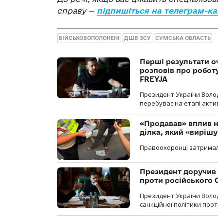
справу —
підпишіться на телеграм-ка
ВІЙСЬКОВОПОЛОНЕНІ
ДШВ ЗСУ
СУМСЬКА ОБЛАСТЬ
Перші результати о
розповів про робот
FREYJA
Президент України Воло
перебуває на етапі актив
«Продавав» вплив н
ділка, який «виріш
Правоохоронці затримал
Президент доручив 
проти російського
Президент України Воло
санкційної політики проти