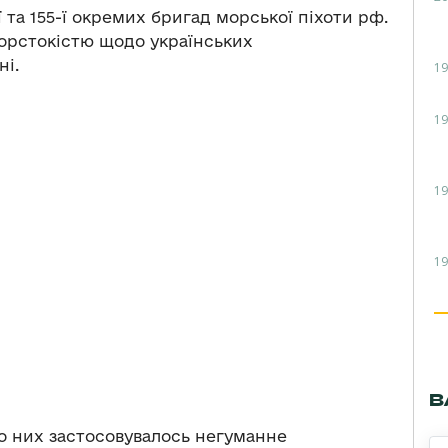
 та 155-ї окремих бригад морської піхоти рф.
орстокістю щодо українських
ні.
19
19
19
19
В
 до них застосовувалось негуманне