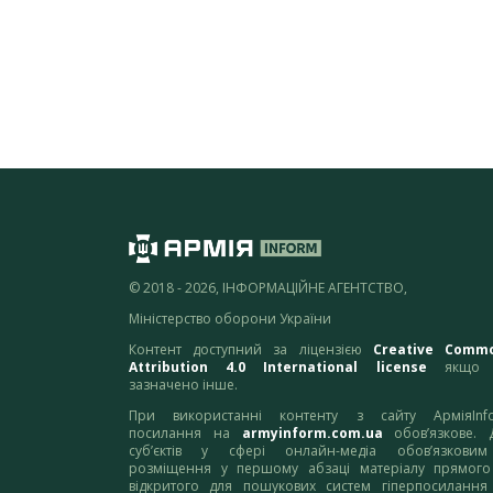
© 2018 - 2026, ІНФОРМАЦІЙНЕ АГЕНТСТВО,
Міністерство оборони України
Контент доступний за ліцензією
Creative Comm
Attribution 4.0 International license
якщо 
зазначено інше.
При використанні контенту з сайту АрміяInf
посилання на
armyinform.com.ua
обов’язкове. 
суб’єктів у сфері онлайн-медіа обов’язкови
розміщення у першому абзаці матеріалу прямого
відкритого для пошукових систем гіперпосилання