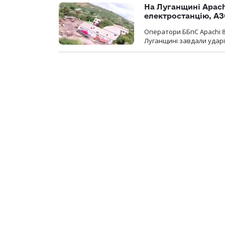
На Луганщині Apach
електростанцію, АЗ
Оператори ББпС Apachi 8
Луганщині завдали ударів