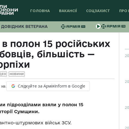
ГОЛОВНА
ВАКАНСІЇ
СОЦЗАХИСТ
ПРО 
ДОВІДНИК ВЕТЕРАНА
в полон 15 російських
овців, більшість —
20
орпіхи
ДЕО
НОВИНИ
20
Слідкуйте за АрміяInform в Google
1
хв.
и підрозділами взяли у полон 15
20
иторії Сумщини.
антно-штурмових військ ЗСУ.
20