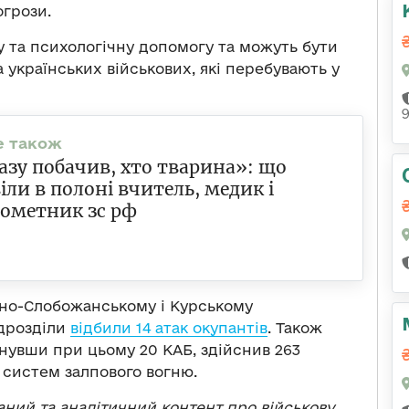
огрози.
 та психологічну допомогу та можуть бути
 українських військових, які перебувають у
азу побачив, хто тварина»: що
іли в полоні вчитель, медик і
ометник зс рф
ічно-Слобожанському і Курському
ідрозділи
відбили 14 атак окупантів
. Також
инувши при цьому 20 КАБ, здійснив 263
х систем залпового вогню.
ваний та аналітичний контент про військову