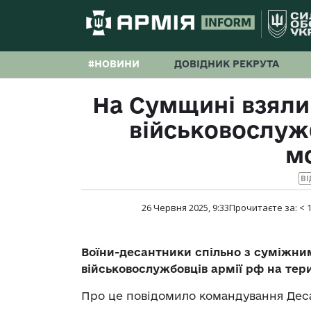
#НОВИНИ
ДОВІДНИК РЕКРУТА
На Сумщині взяли 
військовослужб
м
ВІ
26 Червня 2025, 9:33
Прочитаєте за:
< 
Воїни-десантники спільно з суміжним
військовослужбовців армії рф на тер
Про це повідомило командування Дес