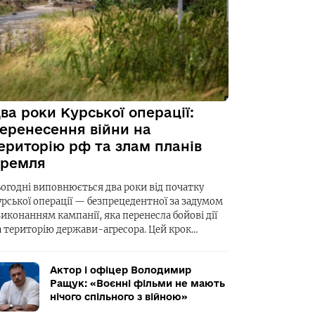
ва роки Курської операції:
еренесення війни на
ериторію рф та злам планів
ремля
ьогодні виповнюється два роки від початку
урської операції — безпрецедентної за задумом
виконанням кампанії, яка перенесла бойові дії
а територію держави-агресора. Цей крок…
Актор і офіцер Володимир
Ращук: «Воєнні фільми не мають
нічого спільного з війною»