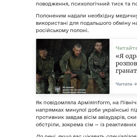
поводження, психологічний тиск та п
Полоненим надали необхідну медичну
використані для подальшого обміну на
російському полоні.
«Я одр
розпов
гранат
Як повідомляла АрміяInform, на Півн
напрямках минулої доби українські п
противник завдав вісім авіаударів, ск
обстріли, зокрема сім — із реактивни
До речі, якщо вас цікавить спеціалізо