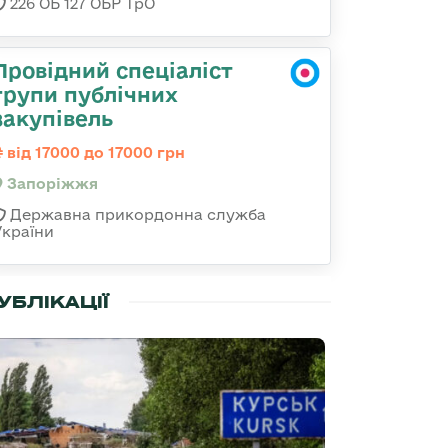
226 ОБ 127 ОБР ТрО
Провідний спеціаліст
групи публічних
закупівель
від 17000 до 17000 грн
Запоріжжя
Державна прикордонна служба
України
УБЛІКАЦІЇ