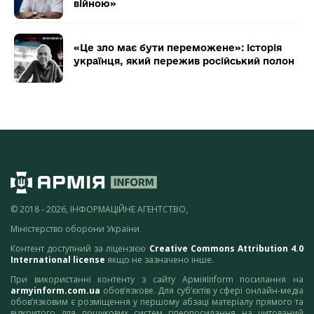
війною»
«Це зло має бути переможене»: історія
українця, який пережив російський полон
© 2018 - 2026, ІНФОРМАЦІЙНЕ АГЕНТСТВО,
Міністерство оборони України
Контент доступний за ліцензією
Creative Commons Attribution 4.0
International license
якщо не зазначено інше.
При використанні контенту з сайту АрміяInform посилання на
armyinform.com.ua
обов’язкове. Для суб’єктів у сфері онлайн-медіа
обов’язковим є розміщення у першому абзаці матеріалу прямого та
відкритого для пошукових систем гіперпосилання на цитований