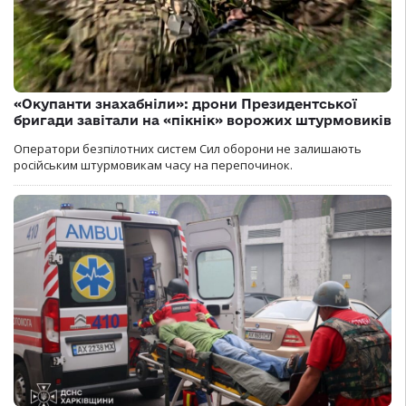
«Окупанти знахабніли»: дрони Президентської
бригади завітали на «пікнік» ворожих штурмовиків
Оператори безпілотних систем Сил оборони не залишають
російським штурмовикам часу на перепочинок.