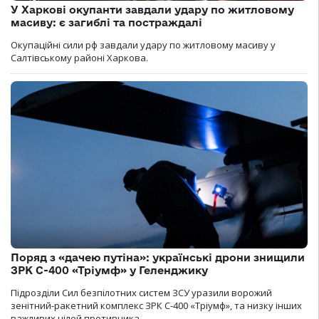
У Харкові окупанти завдали удару по житловому
масиву: є загиблі та постраждалі
Окупаційні сили рф завдали удару по житловому масиву у
Салтівському районі Харкова.
Поряд з «дачею путіна»: українські дрони знищили
ЗРК С-400 «Тріумф» у Геленджику
Підрозділи Сил безпілотних систем ЗСУ уразили ворожий
зенітний-ракетний комплекс ЗРК С-400 «Тріумф», та низку інших
важливих цілей противника.