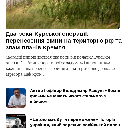
Два роки Курської операції:
перенесення війни на територію рф та
злам планів Кремля
Сьогодні виповнюється два роки від початку Курської
операції — безпрецедентної за задумом і виконанням
кампанії, яка перенесла бойові дії на територію держави-
агресора. Цей крок…
Актор і офіцер Володимир Ращук: «Воєнні
фільми не мають нічого спільного з
війною»
«Це зло має бути переможене»: історія
українця, який пережив російський полон