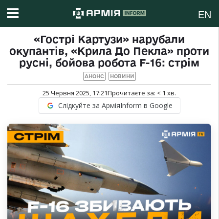
EN
«Гострі Картузи» нарубали
окупантів, «Крила До Пекла» проти
русні, бойова робота F-16: стрім
АНОНС
НОВИНИ
25 Червня 2025, 17:21
Прочитаєте за:
< 1
хв.
Слідкуйте за АрміяInform в Google