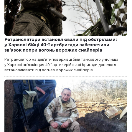
Ретранслятори встановлювали під обстрілами:
у Харкові бійці 40-ї артбригади забезпечили
зв’язок попри вогонь ворожих снайперів
Ретранслятор на дев’ятиповерхівці біля танкового училища
у Харкові зв’язківцям 40-ї артилерійської бригади довелося
встановлювати під вогнем ворожих снайперів.