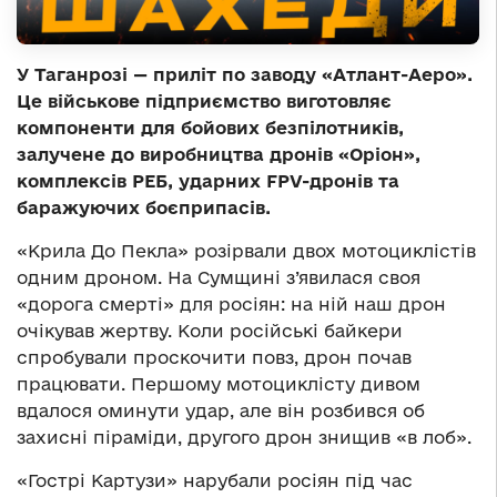
У Таганрозі — приліт по заводу «Атлант-Аеро».
Це військове підприємство виготовляє
компоненти для бойових безпілотників,
залучене до виробництва дронів «Оріон»,
комплексів РЕБ, ударних FPV-дронів та
баражуючих боєприпасів.
«Крила До Пекла» розірвали двох мотоциклістів
одним дроном. На Сумщині з’явилася своя
«дорога смерті» для росіян: на ній наш дрон
очікував жертву. Коли російські байкери
спробували проскочити повз, дрон почав
працювати. Першому мотоциклісту дивом
вдалося оминути удар, але він розбився об
захисні піраміди, другого дрон знищив «в лоб».
«Гострі Картузи» нарубали росіян під час