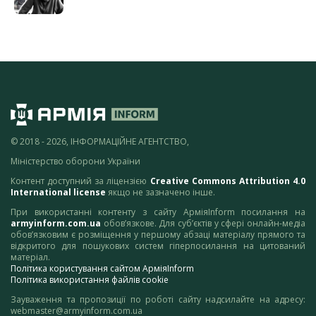
© 2018 - 2026, ІНФОРМАЦІЙНЕ АГЕНТСТВО,
Міністерство оборони України
Контент доступний за ліцензією
Creative Commons Attribution 4.0
International license
якщо не зазначено інше.
При використанні контенту з сайту АрміяInform посилання на
armyinform.com.ua
обов’язкове. Для суб’єктів у сфері онлайн-медіа
обов’язковим є розміщення у першому абзаці матеріалу прямого та
відкритого для пошукових систем гіперпосилання на цитований
матеріал.
Політика користування сайтом АрміяInform
Політика використання файлів cookie
Зауваження та пропозиції по роботі сайту надсилайте на адресу:
webmaster@armyinform.com.ua