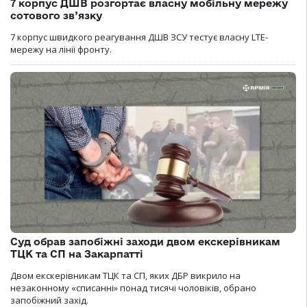
7 корпус ДШВ розгортає власну мобільну мережу
сотового зв’язку
7 корпус швидкого реагування ДШВ ЗСУ тестує власну LTE-
мережу на лінії фронту.
Суд обрав запобіжні заходи двом екскерівникам
ТЦК та СП на Закарпатті
Двом екскерівникам ТЦК та СП, яких ДБР викрило на
незаконному «списанні» понад тисячі чоловіків, обрано
запобіжний захід.