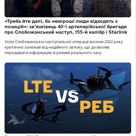
«Треба йти далі, бо нехороші люди відходять з
позицій»: зв’язківець 40-ї артилерійської бригади
про Слобожанський наступ, 155-й калібр і Starlink
Успіх Слобожанської наступальної операції восени 2022 року
критично залежав від надійного зв’язку, що дозволяв
передавати інформацію в режимі реального часу.