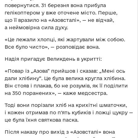
повернутися. 31 березня вона прибула
гелікоптером у вже оточене місто. Перше,
що її вразило на «Азовсталі», — не відчай,
а неймовірна сила духу.
«Це лежали хлопці, які жартували між собою.
Все було чисто», — розповідає вона.
Надія пригадує Великдень в укритті:
«Повар із „Азова“ прийшов і сказав: „Мені ось
дали хлібину“. Це була велика кругла хлібина.
Він стояв і плакав, бо не розумів, як її поділити
на 350 поранених», — каже медсестра.
Тоді вони порізали хліб на крихітні шматочки,
і кожен отримав по п’ять кубиків і ложці цукру —
це була їхня святкова паска.
Після наказу про вихід з «Азовсталі» вона