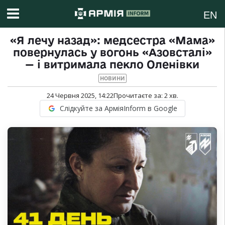
EN
«Я лечу назад»: медсестра «Мама»
повернулась у вогонь «Азовсталі»
— і витримала пекло Оленівки
НОВИНИ
24 Червня 2025, 14:22
Прочитаєте за:
2
хв.
Слідкуйте за АрміяInform в Google