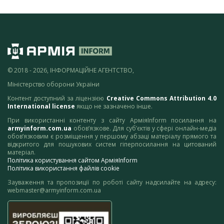
© 2018 - 2026, ІНФОРМАЦІЙНЕ АГЕНТСТВО,
Міністерство оборони України
Контент доступний за ліцензією
Creative Commons Attribution 4.0
International license
якщо не зазначено інше.
При використанні контенту з сайту АрміяInform посилання на
armyinform.com.ua
обов’язкове. Для суб’єктів у сфері онлайн-медіа
обов’язковим є розміщення у першому абзаці матеріалу прямого та
відкритого для пошукових систем гіперпосилання на цитований
матеріал.
Політика користування сайтом АрміяInform
Політика використання файлів cookie
Зауваження та пропозиції по роботі сайту надсилайте на адресу:
webmaster@armyinform.com.ua