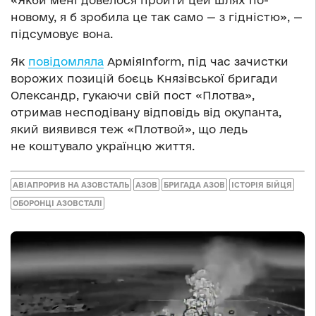
новому, я б зробила це так само — з гідністю», —
підсумовує вона.
Як
повідомляла
АрміяInform, під час зачистки
ворожих позицій боєць Князівської бригади
Олександр, гукаючи свій пост «Плотва»,
отримав несподівану відповідь від окупанта,
який виявився теж «Плотвой», що ледь
не коштувало українцю життя.
АВІАПРОРИВ НА АЗОВСТАЛЬ
АЗОВ
БРИГАДА АЗОВ
ІСТОРІЯ БІЙЦЯ
ОБОРОНЦІ АЗОВСТАЛІ