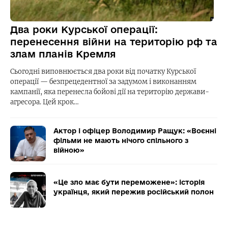
Два роки Курської операції:
перенесення війни на територію рф та
злам планів Кремля
Сьогодні виповнюється два роки від початку Курської
операції — безпрецедентної за задумом і виконанням
кампанії, яка перенесла бойові дії на територію держави-
агресора. Цей крок…
Актор і офіцер Володимир Ращук: «Воєнні
фільми не мають нічого спільного з
війною»
«Це зло має бути переможене»: історія
українця, який пережив російський полон