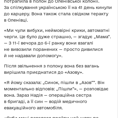
потрапила в полон до Оленівської колонії.
За спілкування українською її на 41 день кинули
до карцеру. Вона також стала свідком теракту
в Оленівці.
«Ми чули вибухи, неймовірні крики, автоматні
черги. Це було дуже страшно, — згадує „Мама“.
— З 11-ї вечора до 6-ї ранку вони взагалі
не вивозили поранених — просто дивилися
й не надавали допомогу».
Після звільнення з полону вона без вагань
вирішила приєднатися до «Азову».
«Я йому сказала: „Синок, пішли в „Азов““. Він
моментально відповів: „Пішли“», — розповідає
вона. Зараз Надія — операційна сестра
в бригаді, а її син — водій медичного
евакуаційного автомобіля.
«Якби мені довелося пройти цей шлях по-