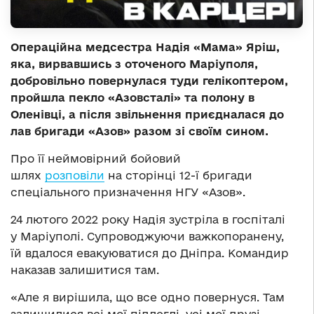
Операційна медсестра Надія «Мама» Яріш,
яка, вирвавшись з оточеного Маріуполя,
добровільно повернулася туди гелікоптером,
пройшла пекло «Азовсталі» та полону в
Оленівці, а після звільнення приєдналася до
лав бригади «Азов» разом зі своїм сином.
Про її неймовірний бойовий
шлях
розповіли
на сторінці 12-ї бригади
спеціального призначення НГУ «Азов».
24 лютого 2022 року Надія зустріла в госпіталі
у Маріуполі. Супроводжуючи важкопоранену,
їй вдалося евакуюватися до Дніпра. Командир
наказав залишитися там.
«Але я вирішила, що все одно повернуся. Там
залишилися всі мої підлеглі, усі мої друзі…