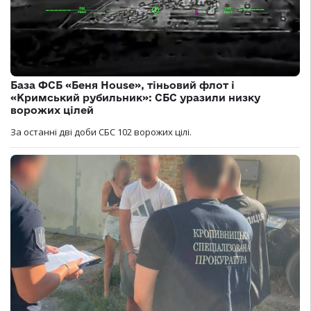
База ФСБ «Беня House», тіньовий флот і
«Кримський рубильник»: СБС уразили низку
ворожих цілей
За останні дві доби СБС 102 ворожих цілі.