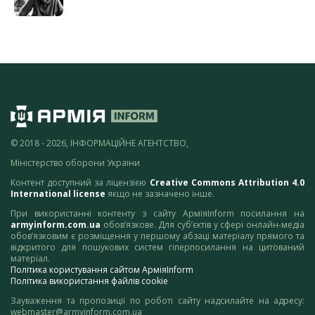
© 2018 - 2026, ІНФОРМАЦІЙНЕ АГЕНТСТВО,
Міністерство оборони України
Контент доступний за ліцензією
Creative Commons Attribution 4.0
International license
якщо не зазначено інше.
При використанні контенту з сайту АрміяInform посилання на
armyinform.com.ua
обов’язкове. Для суб’єктів у сфері онлайн-медіа
обов’язковим є розміщення у першому абзаці матеріалу прямого та
відкритого для пошукових систем гіперпосилання на цитований
матеріал.
Політика користування сайтом АрміяInform
Політика використання файлів cookie
Зауваження та пропозиції по роботі сайту надсилайте на адресу:
webmaster@armyinform.com.ua