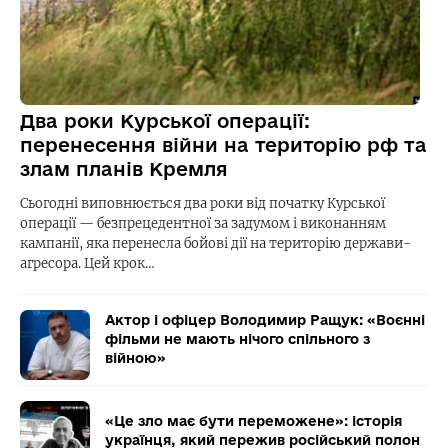
Два роки Курської операції:
перенесення війни на територію рф та
злам планів Кремля
Сьогодні виповнюється два роки від початку Курської
операції — безпрецедентної за задумом і виконанням
кампанії, яка перенесла бойові дії на територію держави-
агресора. Цей крок…
Актор і офіцер Володимир Ращук: «Воєнні
фільми не мають нічого спільного з
війною»
«Це зло має бути переможене»: історія
українця, який пережив російський полон