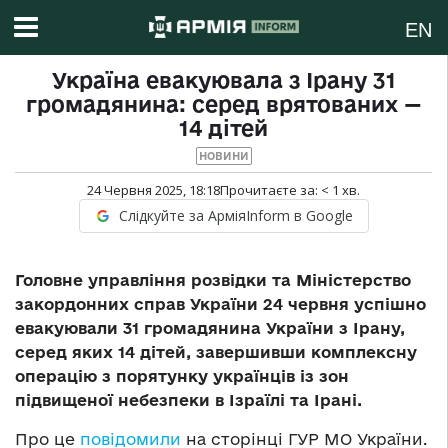
EN
Україна евакуювала з Ірану 31
громадянина: серед врятованих —
14 дітей
НОВИНИ
24 Червня 2025, 18:18
Прочитаєте за:
< 1
хв.
Слідкуйте за АрміяInform в Google
Головне управління розвідки та Міністерство
закордонних справ України 24 червня успішно
евакуювали 31 громадянина України з Ірану,
серед яких 14 дітей, завершивши комплексну
операцію з порятунку українців із зон
підвищеної небезпеки в Ізраїлі та Ірані.
Про це
повідомили
на сторінці ГУР МО України.