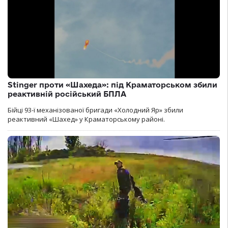
Stinger проти «Шахеда»: під Краматорськом збили
реактивній російський БПЛА
Бійці 93-ї механізованої бригади «Холодний Яр» збили
реактивний «Шахед» у Краматорському районі.