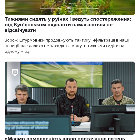
Тижнями сидять у руїнах і ведуть спостереження:
під Куп’янськом окупанти намагаються не
відсвічувати
Ворожі штурмовики продовжують тактику інфільтрації в наші
позиції, але далеко не заходять і можуть тижнями сидіти на
одному місці.
«Маємо домовленість щодо постачання сотень