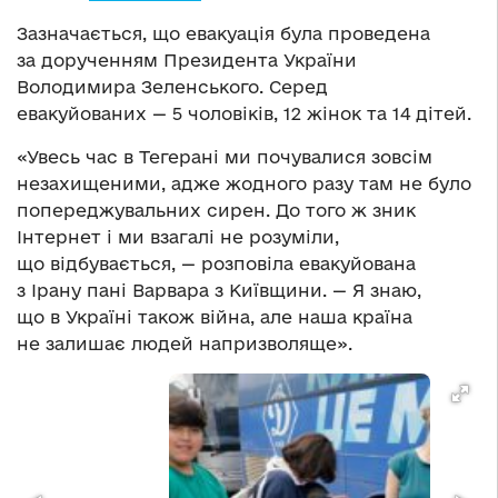
Зазначається, що евакуація була проведена
за дорученням Президента України
Володимира Зеленського. Серед
евакуйованих — 5 чоловіків, 12 жінок та 14 дітей.
«Увесь час в Тегерані ми почувалися зовсім
незахищеними, адже жодного разу там не було
попереджувальних сирен. До того ж зник
Інтернет і ми взагалі не розуміли,
що відбувається, — розповіла евакуйована
з Ірану пані Варвара з Київщини. — Я знаю,
що в Україні також війна, але наша країна
не залишає людей напризволяще».