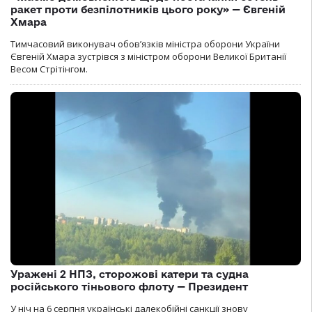
ракет проти безпілотників цього року» — Євгеній
Хмара
Тимчасовий виконувач обов’язків міністра оборони України
Євгеній Хмара зустрівся з міністром оборони Великої Британії
Весом Стрітінгом.
Уражені 2 НПЗ, сторожові катери та судна
російського тіньового флоту — Президент
У ніч на 6 серпня українські далекобійні санкції знову