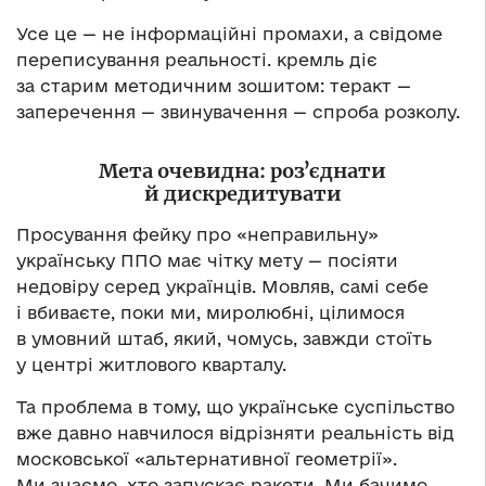
Усе це — не інформаційні промахи, а свідоме
переписування реальності. кремль діє
за старим методичним зошитом: теракт —
заперечення — звинувачення — спроба розколу.
Мета очевидна: розʼєднати
й дискредитувати
Просування фейку про «неправильну»
українську ППО має чітку мету — посіяти
недовіру серед українців. Мовляв, самі себе
і вбиваєте, поки ми, миролюбні, цілимося
в умовний штаб, який, чомусь, завжди стоїть
у центрі житлового кварталу.
Та проблема в тому, що українське суспільство
вже давно навчилося відрізняти реальність від
московської «альтернативної геометрії».
Ми знаємо, хто запускає ракети. Ми бачимо