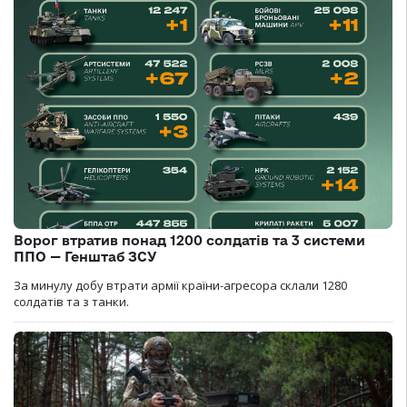
Ворог втратив понад 1200 солдатів та 3 системи
ППО — Генштаб ЗСУ
За минулу добу втрати армії країни-агресора склали 1280
солдатів та з танки.