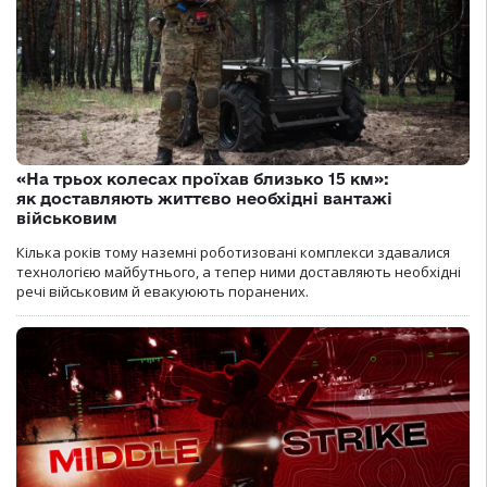
«На трьох колесах проїхав близько 15 км»:
як доставляють життєво необхідні вантажі
військовим
Кілька років тому наземні роботизовані комплекси здавалися
технологією майбутнього, а тепер ними доставляють необхідні
речі військовим й евакуюють поранених.