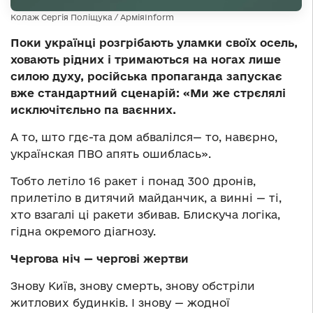
Колаж Сергія Поліщука / АрміяInform
Поки українці розгрібають уламки своїх осель,
ховають рідних і тримаються на ногах лише
силою духу, російська пропаганда запускає
вже стандартний сценарій: «Ми же стрєлялі
исключітєльно па ваєнних.
А то, што гдє-та дом абвалілся— то, навєрно,
українская ПВО апять ошиблась».
Тобто летіло 16 ракет і понад 300 дронів,
прилетіло в дитячий майданчик, а винні — ті,
хто взагалі ці ракети збивав. Блискуча логіка,
гідна окремого діагнозу.
Чергова ніч — чергові жертви
Знову Київ, знову смерть, знову обстріли
житлових будинків. І знову — жодної