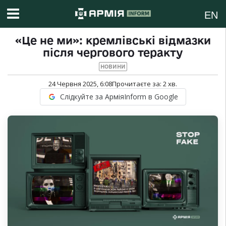
EN
«Це не ми»: кремлівські відмазки
після чергового теракту
НОВИНИ
24 Червня 2025, 6:08
Прочитаєте за:
2
хв.
Слідкуйте за АрміяInform в Google