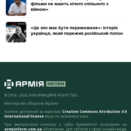
фільми не мають нічого спільного з
війною»
«Це зло має бути переможене»: історія
українця, який пережив російський полон
© 2018 - 2026, ІНФОРМАЦІЙНЕ АГЕНТСТВО,
Міністерство оборони України
Контент доступний за ліцензією
Creative Commons Attribution 4.0
International license
якщо не зазначено інше.
При використанні контенту з сайту АрміяInform посилання на
armyinform.com.ua
обов’язкове. Для суб’єктів у сфері онлайн-медіа