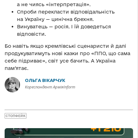
а не чиясь «інтерпретація».
Спроби перекласти відповідальність
на Україну — цинічна брехня.
Винуватець — росія. І їй доведеться
відповісти.
Бо навіть якщо кремлівські сценаристи й далі
продукуватимуть нові казки про «ППО, що сама
себе підриває», світ усе бачить. А Україна
пам’ятає.
ОЛЬГА ВІКАРЧУК
Кореспондент АрміяInform
СТОПФЕЙК