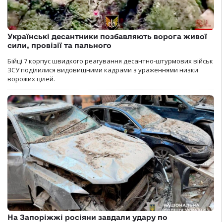
Українські десантники позбавляють ворога живої
сили, провізії та пального
Бійці 7 корпус швидкого реагування десантно-штурмових військ
ЗСУ поділилися видовищними кадрами з ураженнями низки
ворожих цілей.
На Запоріжжі росіяни завдали удару по