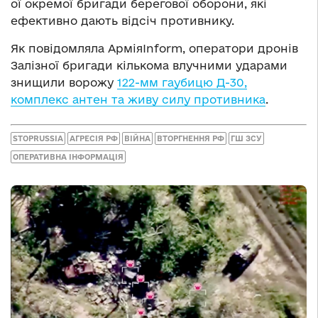
ої окремої бригади берегової оборони, які
ефективно дають відсіч противнику.
Як повідомляла АрміяInform, оператори дронів
Залізної бригади кількома влучними ударами
знищили ворожу
122-мм гаубицю Д-30,
комплекс антен та живу силу противника
.
STOPRUSSIA
АГРЕСІЯ РФ
ВІЙНА
ВТОРГНЕННЯ РФ
ГШ ЗСУ
ОПЕРАТИВНА ІНФОРМАЦІЯ