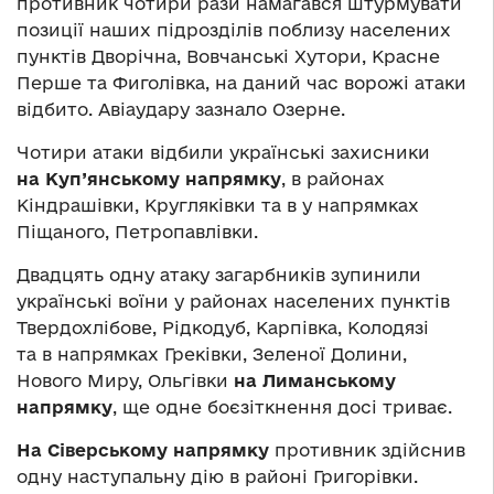
противник чотири рази намагався штурмувати
позиції наших підрозділів поблизу населених
пунктів Дворічна, Вовчанські Хутори, Красне
Перше та Фиголівка, на даний час ворожі атаки
відбито. Авіаудару зазнало Озерне.
Чотири атаки відбили українські захисники
на Куп’янському напрямку
, в районах
Кіндрашівки, Кругляківки та в у напрямках
Піщаного, Петропавлівки.
Двадцять одну атаку загарбників зупинили
українські воїни у районах населених пунктів
Твердохлібове, Рідкодуб, Карпівка, Колодязі
та в напрямках Греківки, Зеленої Долини,
Нового Миру, Ольгівки
на Лиманському
напрямку
, ще одне боєзіткнення досі триває.
На Сіверському напрямку
противник здійснив
одну наступальну дію в районі Григорівки.