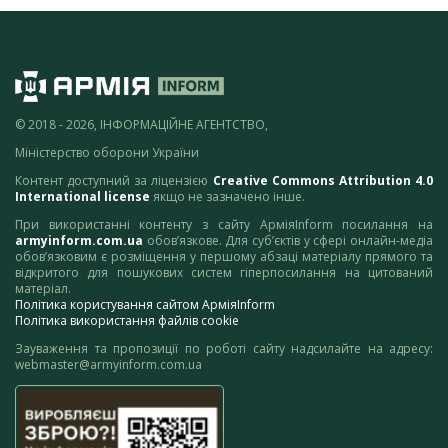
© 2018 - 2026, ІНФОРМАЦІЙНЕ АГЕНТСТВО,
Міністерство оборони України
Контент доступний за ліцензією
Creative Commons Attribution 4.0
International license
якщо не зазначено інше.
При використанні контенту з сайту АрміяInform посилання на
armyinform.com.ua
обов’язкове. Для суб’єктів у сфері онлайн-медіа
обов’язковим є розміщення у першому абзаці матеріалу прямого та
відкритого для пошукових систем гіперпосилання на цитований
матеріал.
Політика користування сайтом АрміяInform
Політика використання файлів cookie
Зауваження та пропозиції по роботі сайту надсилайте на адресу:
webmaster@armyinform.com.ua