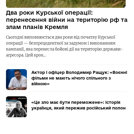
Два роки Курської операції:
перенесення війни на територію рф та
злам планів Кремля
Сьогодні виповнюється два роки від початку Курської
операції — безпрецедентної за задумом і виконанням
кампанії, яка перенесла бойові дії на територію держави-
агресора. Цей крок…
Актор і офіцер Володимир Ращук: «Воєнні
фільми не мають нічого спільного з
війною»
«Це зло має бути переможене»: історія
українця, який пережив російський полон