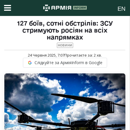
EN
127 боїв, сотні обстрілів: ЗСУ
стримують росіян на всіх
напрямках
НОВИНИ
24 Червня 2025, 7:07
Прочитаєте за:
2
хв.
Слідкуйте за АрміяInform в Google