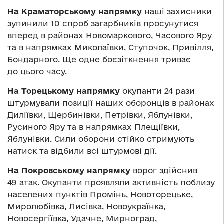
На Краматорському напрямку
наші захисники
зупинили 10 спроб загарбників просунутися
вперед в районах Новомаркового, Часового Яру
та в напрямках Миколаївки, Ступочок, Привілля,
Бондарного. Ще одне боєзіткнення триває
до цього часу.
На Торецькому напрямку
окупанти 24 рази
штурмували позиції наших оборонців в районах
Диліївки, Щербинівки, Петрівки, Яблунівки,
Русиного Яру та в напрямках Плещіївки,
Яблунівки. Сили оборони стійко стримують
натиск та відбили всі штурмові дії.
На Покровському напрямку
ворог здійснив
49 атак. Окупанти проявляли активність поблизу
населених пунктів Промінь, Новоторецьке,
Миролюбівка, Лисівка, Новоукраїнка,
Новосергіївка, Удачне, Мирноград,