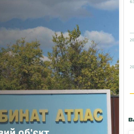
6:
20
20
В