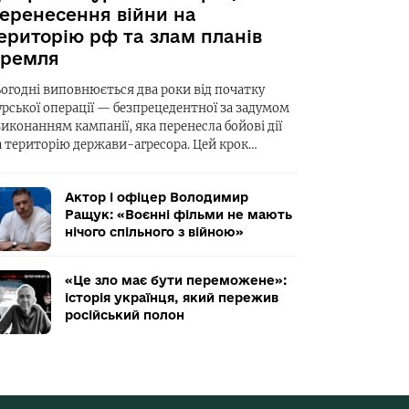
еренесення війни на
ериторію рф та злам планів
ремля
ьогодні виповнюється два роки від початку
урської операції — безпрецедентної за задумом
виконанням кампанії, яка перенесла бойові дії
а територію держави-агресора. Цей крок…
Актор і офіцер Володимир
Ращук: «Воєнні фільми не мають
нічого спільного з війною»
«Це зло має бути переможене»:
історія українця, який пережив
російський полон