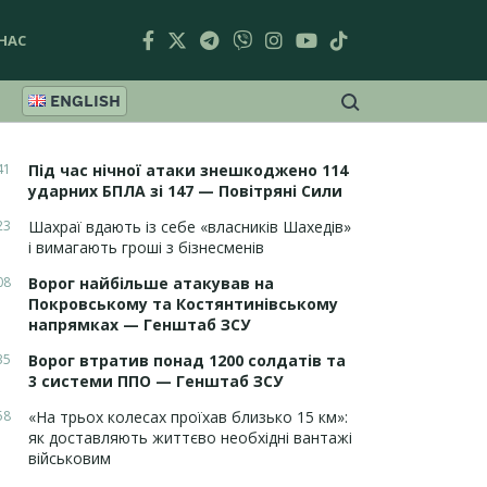
НАС
ENGLISH
41
Під час нічної атаки знешкоджено 114
ударних БПЛА зі 147 — Повітряні Сили
23
Шахраї вдають із себе «власників Шахедів»
і вимагають гроші з бізнесменів
08
Ворог найбільше атакував на
Покровському та Костянтинівському
напрямках — Генштаб ЗСУ
35
Ворог втратив понад 1200 солдатів та
3 системи ППО — Генштаб ЗСУ
58
«На трьох колесах проїхав близько 15 км»:
як доставляють життєво необхідні вантажі
військовим