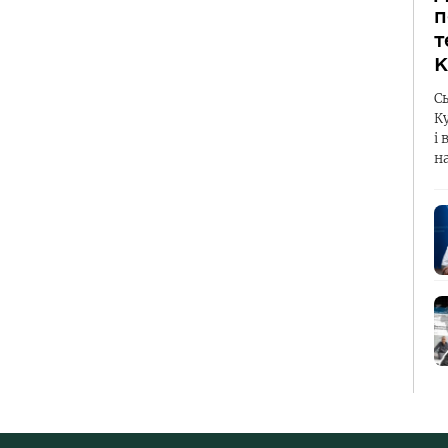
п
т
К
С
К
і 
н