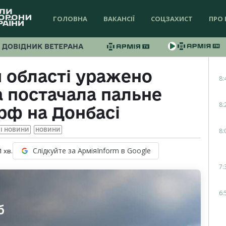
ГОЛОВНА
ВАКАНСІЇ
СОЦЗАХИСТ
ПРО 
ДОВІДНИК ВЕТЕРАНА
й області уражено
8:
а постачала пальне
8:
рф на Донбасі
8:
І НОВИНИ
НОВИНИ
Слідкуйте за АрміяInform в Google
1
хв.
7:
6: