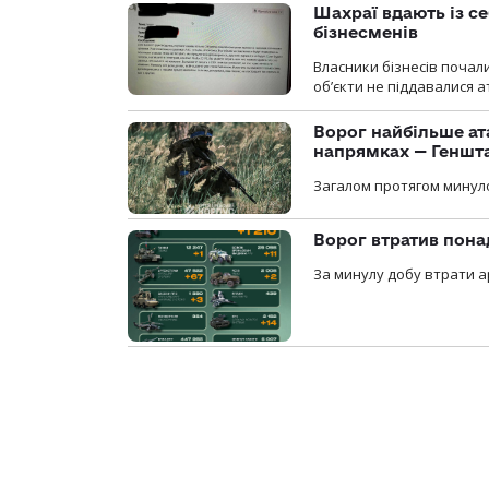
Шахраї вдають із се
бізнесменів
Власники бізнесів почал
об’єкти не піддавалися 
Ворог найбільше ат
напрямках — Геншт
Загалом протягом минуло
Ворог втратив пона
За минулу добу втрати ар