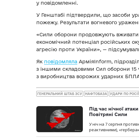
у повідомленні.
У Генштабі підтвердили, що засоби ур
пожежу. Результати вогневого уражен
«Сили оборони продовжують вживати в
економічний потенціал російських ок
агресію проти України», — підсумували
Як
повідомляла
АрміяInform, підрозді
з іншими складовими Сил оборони 15
з виробництва ворожих ударних БПЛА у
ГЕНЕРАЛЬНИЙ ШТАБ ЗСУ
НАФТОБАЗА
УДАРИ ПО РОСІЇ
Під час нічної атак
Повітряні Сили
У ніч на 7 серпня против
реактивними), «гербера»