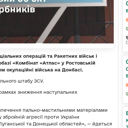
еціальних операцій та Ракетних військ і
базі «Комбінат «Атлас» у Ростовській
м окупаційні війська на Донбасі.
льного штабу ЗСУ.
в рамках зниження наступальних
езпечення пально-мастильними матеріалами
у збройній агресії проти України
уганської та Донецької областей», — йдеться