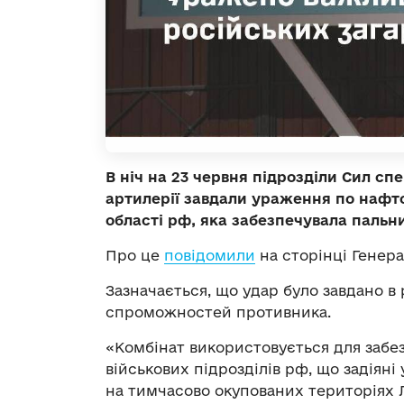
В ніч на 23 червня підрозділи Сил сп
артилерії завдали ураження по нафто
області рф, яка забезпечувала пальни
Про це
повідомили
на сторінці Генера
Зазначається, що удар було завдано 
спроможностей противника.
«Комбінат використовується для заб
військових підрозділів рф, що задіяні 
на тимчасово окупованих територіях Л