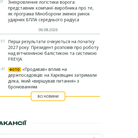
37
Знекровлення логістики ворога:
представник компанії-виробника про те,
як програма Міноборони змінює ринок
ударних БПЛА середнього радіуса
06.08.2026
:51
Перші результати очікуються на початку
2027 року: Президент розповів про роботу
над вітчизняною балістикою та системою
FREYJA
:41
«Продавав» вплив на
ФОТО
держпосадовців: на Харківщині затримали
ділка, який «вирішував питання» з
бронюванням
ВСІ НОВИНИ
АКАНСІЇ