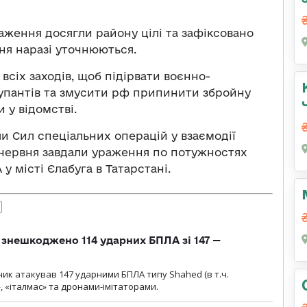
аження досягли району цілі та зафіксовано
ня наразі уточнюються.
сіх заходів, щоб підірвати воєнно-
упантів та змусити рф припинити збройну
 у відомстві.
ли Сил спеціальних операцій у взаємодії
 червня завдали ураження по потужностях
 місті Єлабуга в Татарстані.
и знешкоджено 114 ударних БПЛА зі 147 —
ник атакував 147 ударними БПЛА типу Shahed (в т.ч.
, «італмас» та дронами-імітаторами.