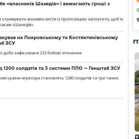
бе «власників Шахедів» і вимагають гроші з
и отримувати анонімні листи із пропозицією заплатити, щоб їх
атакам «Шахедів».
акував на Покровському та Костянтинівському
П
аб ЗСУ
ї доби зафіксовано 233 бойові зіткнення.
д 1200 солдатів та 3 системи ППО — Генштаб ЗСУ
мії країни-агресора становлять 1280 солдатів та три танки.
Д