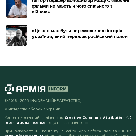
Актор і офіцер Володимир Ращук: «Воєнні
фільми не мають нічого спільного з
війною»
«Це зло має бути переможене»: історія
українця, який пережив російський полон
© 2018 - 2026, ІНФОРМАЦІЙНЕ АГЕНТСТВО,
Міністерство оборони України
Контент доступний за ліцензією
Creative Commons Attribution 4.0
International license
якщо не зазначено інше.
При використанні контенту з сайту АрміяInform посилання на
armyinform.com.ua
обов’язкове. Для суб’єктів у сфері онлайн-медіа