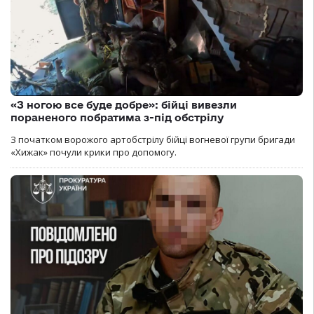
«З ногою все буде добре»: бійці вивезли
пораненого побратима з-під обстрілу
З початком ворожого артобстрілу бійці вогневої групи бригади
«Хижак» почули крики про допомогу.