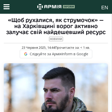
EN
«Щоб рухалися, як струмочок» —
на Харківщині ворог активно
залучає свій найдешевший ресурс
НОВИНИ
23 Червня 2025, 14:44
Прочитаєте за:
< 1
хв.
Слідкуйте за АрміяInform в Google