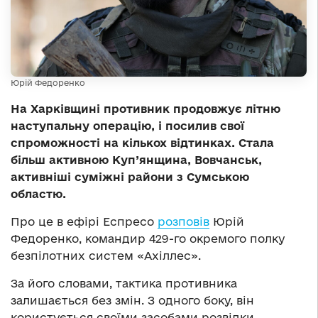
Юрій Федоренко
На Харківщині противник продовжує літню
наступальну операцію, і посилив свої
спроможності на кількох відтинках. Стала
більш активною Куп’янщина, Вовчанськ,
активніші суміжні райони з Сумською
областю.
Про це в ефірі Еспресо
розповів
Юрій
Федоренко, командир 429-го окремого полку
безпілотних систем «Ахіллес».
За його словами, тактика противника
залишається без змін. З одного боку, він
користується своїми засобами розвідки