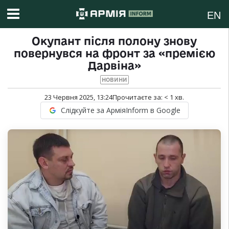
EN
Окупант після полону знову
повернувся на фронт за «премією
Дарвіна»
НОВИНИ
23 Червня 2025, 13:24
Прочитаєте за:
< 1
хв.
Слідкуйте за АрміяInform в Google