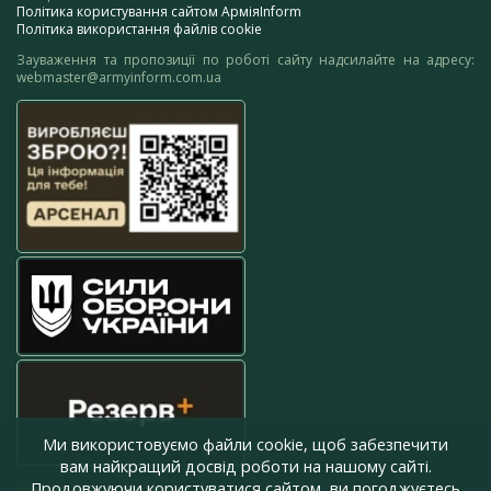
Політика користування сайтом АрміяInform
Політика використання файлів cookie
Зауваження та пропозиції по роботі сайту надсилайте на адресу:
webmaster@armyinform.com.ua
Ми використовуємо файли cookie, щоб забезпечити
вам найкращий досвід роботи на нашому сайті.
Продовжуючи користуватися сайтом, ви погоджуєтесь
press@armyinform.com.ua