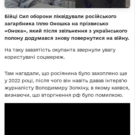
Бійці Сил оборони ліквідували російського
загарбника Іллю Оношка на прізвисько
«Оноха», який після звільнення з українського
полону додумався знову повернутися на війну.
На таку завзятість окупанта звернули увагу
користувачі соцмереж.
Там нагадали, що росіянина було захоплено ще
у 2022 році, після чого він навіть давав інтерв’ю
журналісту Володимиру Золкіну, в якому каявся,
визнаючи, що вторгнення рф було помилкою.