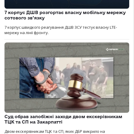
7 корпус ДШВ розгортає власну мобільну мережу
сотового зв’язку
7 корпус швидкого реагування ДШВ ЗСУ тестує власну LTE-
мережу на лінії фронту.
Суд обрав запобіжні заходи двом екскерівникам
ТЦК та СП на Закарпатті
Двом екскерівникам ТЦК та СП, яких ДБР викрило на