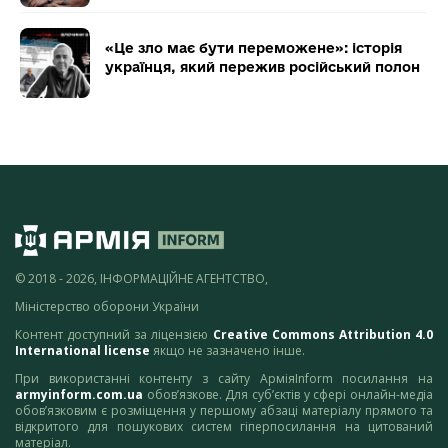
«Це зло має бути переможене»: історія
українця, який пережив російський полон
© 2018 - 2026, ІНФОРМАЦІЙНЕ АГЕНТСТВО,
Міністерство оборони України
Контент доступний за ліцензією
Creative Commons Attribution 4.0
International license
якщо не зазначено інше.
При використанні контенту з сайту АрміяInform посилання на
armyinform.com.ua
обов’язкове. Для суб’єктів у сфері онлайн-медіа
обов’язковим є розміщення у першому абзаці матеріалу прямого та
відкритого для пошукових систем гіперпосилання на цитований
матеріал.