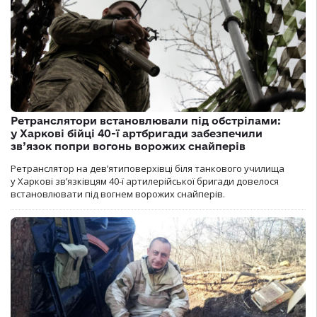
Ретранслятори встановлювали під обстрілами:
у Харкові бійці 40-ї артбригади забезпечили
зв’язок попри вогонь ворожих снайперів
Ретранслятор на дев’ятиповерхівці біля танкового училища
у Харкові зв’язківцям 40-ї артилерійської бригади довелося
встановлювати під вогнем ворожих снайперів.