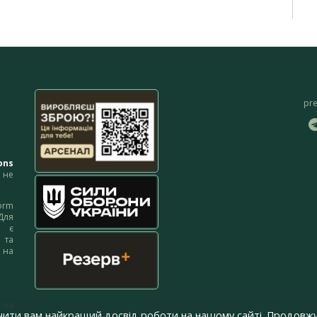
pr
ons
не
orm
Для
м є
 та
 на
 на
чити вам найкращий досвід роботи на нашому сайті. Продовжу