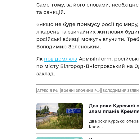
Саме тому, за його словами, необхідне
та санкцій.
«Якщо не буде примусу росії до миру,
лікарень та звичайних житлових будин
російські вбивці можуть влучити. Тре
Володимир Зеленський.
Як
повідомляла
АрміяInform, російськ
по місту Білгород-Дністровський на 
заклад.
АГРЕСІЯ РФ
ВОЄННІ ЗЛОЧИНИ РФ
ВОЛОДИМИР ЗЕЛЕ
Два роки Курської о
злам планів Кремл
Два роки Курської опера
Кремля.