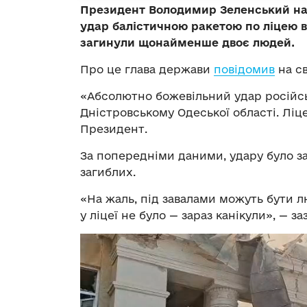
Президент Володимир Зеленський на
удар балістичною ракетою по ліцею в
загинули щонайменше двоє людей.
Про це глава держави
повідомив
на св
«Абсолютно божевільний удар російськ
Дністровському Одеської області. Ліц
Президент.
За попередніми даними, удару було з
загиблих.
«На жаль, під завалами можуть бути л
у ліцеї не було — зараз канікули», — 