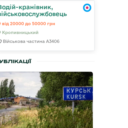
Водій-кранівник,
військовослужбовець
від 20000 до 50000 грн
Кропивницький
Військова частина А3406
УБЛІКАЦІЇ