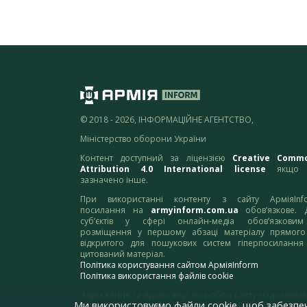
© 2018 - 2026, ІНФОРМАЦІЙНЕ АГЕНТСТВО,
Міністерство оборони України
Контент доступний за ліцензією
Creative Comm
Attribution 4.0 International license
якщо 
зазначено інше.
При використанні контенту з сайту АрміяInf
посилання на
armyinform.com.ua
обов’язкове. 
суб’єктів у сфері онлайн-медіа обов’язкови
розміщення у першому абзаці матеріалу прямого
відкритого для пошукових систем гіперпосилання
цитований матеріал.
Політика користування сайтом АрміяInform
Політика використання файлів cookie
Зауваження та пропозиції по роботі сайту надсилайте
Ми використовуємо файли cookie, щоб забезпе
адресу:
webmaster@armyinform.com.ua