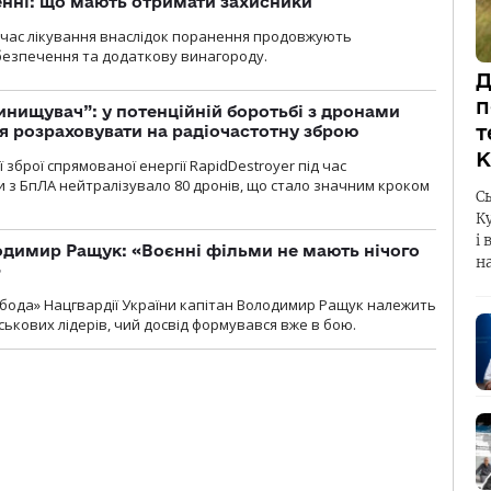
нні: що мають отримати захисники
д час лікування внаслідок поранення продовжують
езпечення та додаткову винагороду.
Д
п
инищувач”: у потенційній боротьбі з дронами
т
я розраховувати на радіочастотну зброю
К
зброї спрямованої енергії RapidDestroyer під час
 з БпЛА нейтралізувало 80 дронів, що стало значним кроком
С
К
і 
одимир Ращук: «Воєнні фільми не мають нічого
н
»
бода» Нацгвардії України капітан Володимир Ращук належить
ськових лідерів, чий досвід формувався вже в бою.