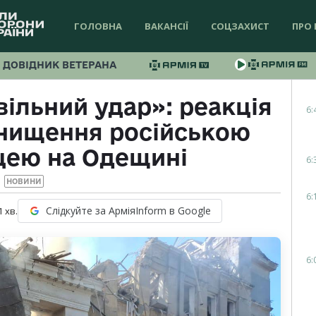
ГОЛОВНА
ВАКАНСІЇ
СОЦЗАХИСТ
ПРО 
ДОВІДНИК ВЕТЕРАНА
ільний удар»: реакція
6:
знищення російською
цею на Одещині
6:
НОВИНИ
6:
Слідкуйте за АрміяInform в Google
1
хв.
6: