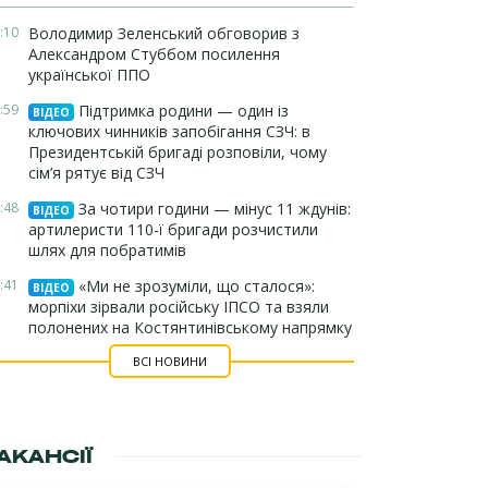
:10
Володимир Зеленський обговорив з
Александром Стуббом посилення
української ППО
:59
Підтримка родини — один із
ВІДЕО
ключових чинників запобігання СЗЧ: в
Президентській бригаді розповіли, чому
сім’я рятує від СЗЧ
:48
За чотири години — мінус 11 ждунів:
ВІДЕО
артилеристи 110-ї бригади розчистили
шлях для побратимів
:41
«Ми не зрозуміли, що сталося»:
ВІДЕО
морпіхи зірвали російську ІПСО та взяли
полонених на Костянтинівському напрямку
ВСІ НОВИНИ
АКАНСІЇ