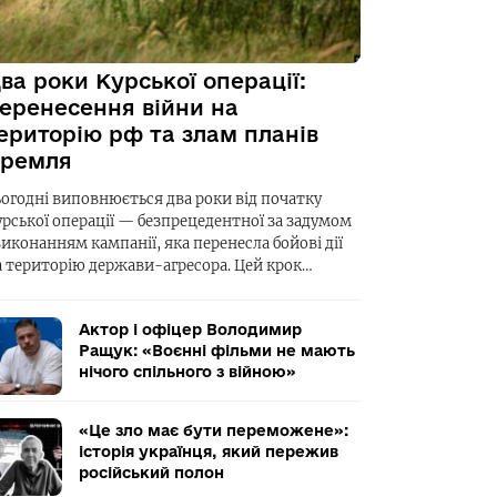
ва роки Курської операції:
еренесення війни на
ериторію рф та злам планів
ремля
ьогодні виповнюється два роки від початку
урської операції — безпрецедентної за задумом
виконанням кампанії, яка перенесла бойові дії
а територію держави-агресора. Цей крок…
Актор і офіцер Володимир
Ращук: «Воєнні фільми не мають
нічого спільного з війною»
«Це зло має бути переможене»:
історія українця, який пережив
російський полон