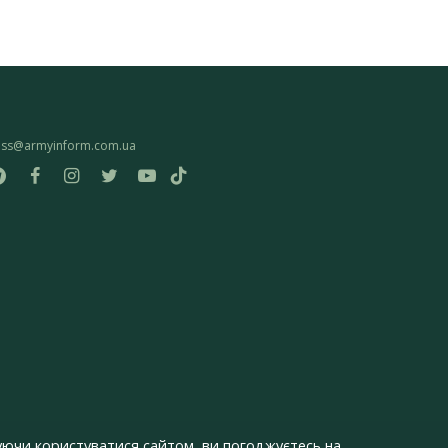
ess@armyinform.com.ua
ючи користуватися сайтом, ви погоджуєтесь на