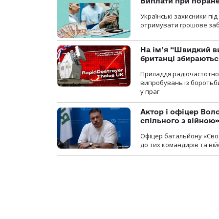
Виплати при поране
Українські захисники пі
отримувати грошове заб
На ім’я “Швидкий в
британці збираютьс
Приладдя радіочастотної 
випробувань із боротьби
у праг
Актор і офіцер Вол
спільного з війною
Офіцер батальйону «Сво
до тих командирів та вій