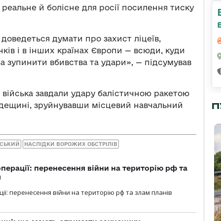
 реальне й болісне для росії посилення тиску
 доведеться думати про захист ліцеїв,
ків і в інших країнах Європи — всюди, куди
ба зупинити вбивства та удари», — підсумував
і війська завдали удару балістичною ракетою
Одещині, зруйнувавши місцевий навчальний
П
НСЬКИЙ
НАСЛІДКИ ВОРОЖИХ ОБСТРІЛІВ
перації: перенесення війни на територію рф та
я
ції: перенесення війни на територію рф та злам планів