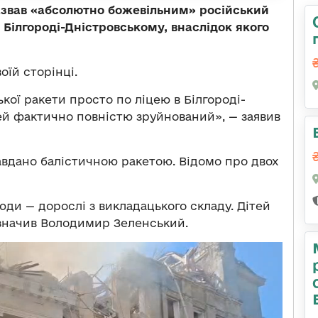
звав «абсолютно божевільним» російський
 Білгороді-Дністровському, внаслідок якого
оїй сторінці.
ої ракети просто по ліцею в Білгороді-
ей фактично повністю зруйнований», — заявив
авдано балістичною ракетою. Відомо про двох
юди — дорослі з викладацького складу. Дітей
зазначив Володимир Зеленський.