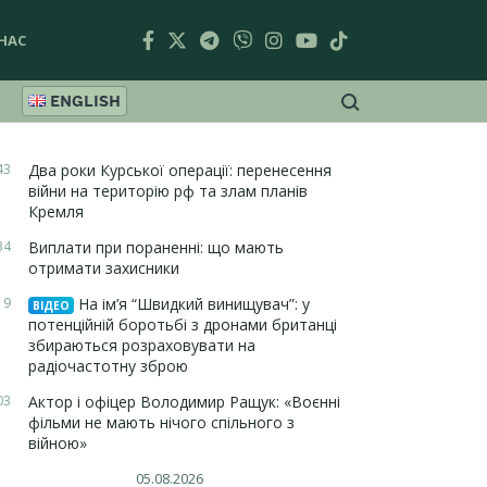
НАС
ENGLISH
43
Два роки Курської операції: перенесення
війни на територію рф та злам планів
Кремля
34
Виплати при пораненні: що мають
отримати захисники
19
На ім’я “Швидкий винищувач”: у
ВІДЕО
потенційній боротьбі з дронами британці
збираються розраховувати на
радіочастотну зброю
03
Актор і офіцер Володимир Ращук: «Воєнні
фільми не мають нічого спільного з
війною»
05.08.2026