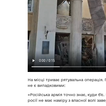
На місці триває рятувальна операція.
не є випадковими:
«Російська армія точно знає, куди б’є
росії не має наміру з власної волі зав