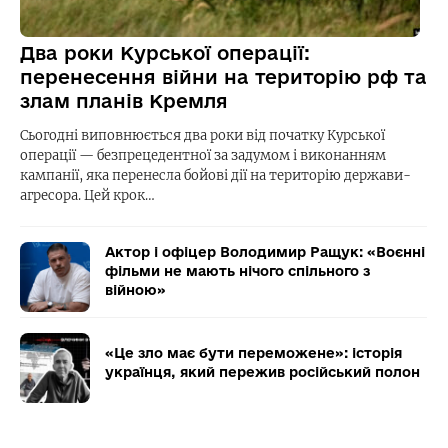
Два роки Курської операції:
перенесення війни на територію рф та
злам планів Кремля
Сьогодні виповнюється два роки від початку Курської
операції — безпрецедентної за задумом і виконанням
кампанії, яка перенесла бойові дії на територію держави-
агресора. Цей крок…
Актор і офіцер Володимир Ращук: «Воєнні
фільми не мають нічого спільного з
війною»
«Це зло має бути переможене»: історія
українця, який пережив російський полон