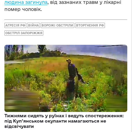
людина загинула
, від зазнаних травм у лікарні
помер чоловік.
АГРЕСІЯ РФ
ВІЙНА
ВОРОЖІ ОБСТРІЛИ
ВТОРГНЕННЯ РФ
ОБСТРІЛ ЗАПОРІЖЖЯ
Тижнями сидять у руїнах і ведуть спостереження:
під Куп’янськом окупанти намагаються не
відсвічувати