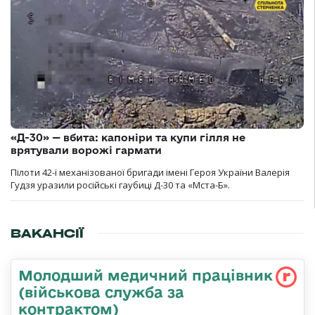
«Д-30» — вбита: капоніри та купи гілля не
врятували ворожі гармати
Пілоти 42-ї механізованої бригади імені Героя України Валерія
Гудзя уразили російські гаубиці Д-30 та «Мста-Б».
ВАКАНСІЇ
Молодший медичний працівник
(військова служба за
контрактом)