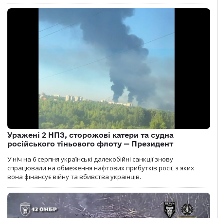
Уражені 2 НПЗ, сторожові катери та судна
російського тіньового флоту — Президент
У ніч на 6 серпня українські далекобійні санкції знову
спрацювали на обмеження нафтових прибутків росії, з яких
вона фінансує війну та вбивства українців.