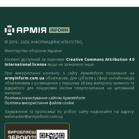
© 2018 - 2026, ІНФОРМАЦІЙНЕ АГЕНТСТВО,
Міністерство оборони України
Контент доступний за ліцензією
Creative Commons Attribution 4.0
International license
якщо не зазначено інше.
При використанні контенту з сайту АрміяInform посилання на
armyinform.com.ua
обов’язкове. Для суб’єктів у сфері онлайн-медіа
обов’язковим є розміщення у першому абзаці матеріалу прямого та
відкритого для пошукових систем гіперпосилання на цитований
матеріал.
Політика користування сайтом АрміяInform
Політика використання файлів cookie
Зауваження та пропозиції по роботі сайту надсилайте на адресу:
webmaster@armyinform.com.ua