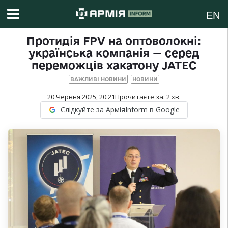
EN
Протидія FPV на оптоволокні:
українська компанія — серед
переможців хакатону JATEС
ВАЖЛИВІ НОВИНИ
НОВИНИ
20 Червня 2025, 20:21
Прочитаєте за:
2
хв.
Слідкуйте за АрміяInform в Google