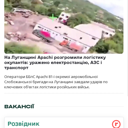
На Луганщині Apachi розгромили логістику
окупантів: уражено електростанцію, АЗС і
транспорт
Оператори ББпС Apachi 81-ї окремої аеромобільної
Слобожанської бригади на Луганщині завдали ударів по
ключових об’єктах логістики російських військ.
ВАКАНСІЇ
Розвідник