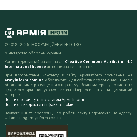
© 2018 - 2026, ІНФОРМАЦІЙНЕ АГЕНТСТВО,
Міністерство оборони України
Контент доступний за ліцензією
Creative Commons Attribution 4.0
International license
якщо не зазначено інше.
При використанні контенту з сайту АрміяInform посилання на
armyinform.com.ua
обов’язкове. Для суб’єктів у сфері онлайн-медіа
обов’язковим є розміщення у першому абзаці матеріалу прямого та
відкритого для пошукових систем гіперпосилання на цитований
матеріал.
Політика користування сайтом АрміяInform
Політика використання файлів cookie
Зауваження та пропозиції по роботі сайту надсилайте на адресу:
webmaster@armyinform.com.ua