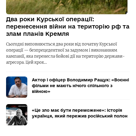
Два роки Курської операції:
перенесення війни на територію рф та
злам планів Кремля
Сьогодні виповнюється два роки від початку Курської
операції — безпрецедентної за задумом і виконанням
кампанії, яка перенесла бойові дії на територію держави-
агресора. Цей крок…
Актор і офіцер Володимир Ращук: «Воєнні
фільми не мають нічого спільного з
війною»
«Це зло має бути переможене»: історія
українця, який пережив російський полон