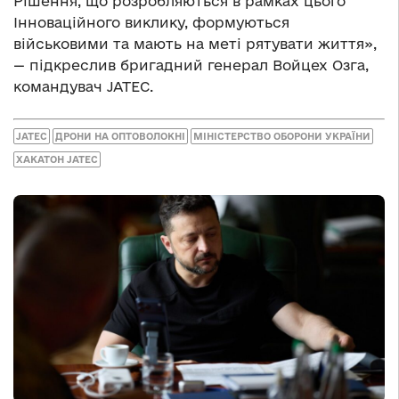
Рішення, що розробляються в рамках цього
Інноваційного виклику, формуються
військовими та мають на меті рятувати життя»,
­— підкреслив бригадний генерал Войцех Озга,
командувач JATEC.
JATEC
ДРОНИ НА ОПТОВОЛОКНІ
МІНІСТЕРСТВО ОБОРОНИ УКРАЇНИ
ХАКАТОН JATEС