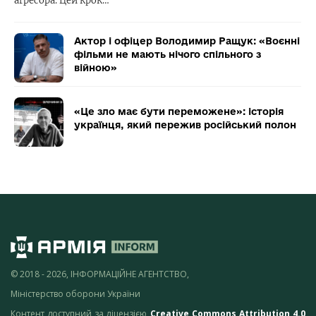
агресора. Цей крок…
Актор і офіцер Володимир Ращук: «Воєнні
фільми не мають нічого спільного з
війною»
«Це зло має бути переможене»: історія
українця, який пережив російський полон
© 2018 - 2026, ІНФОРМАЦІЙНЕ АГЕНТСТВО,
Міністерство оборони України
Контент доступний за ліцензією
Creative Commons Attribution 4.0