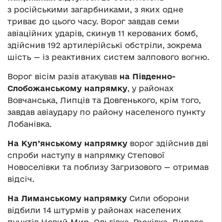
з російськими загарбниками, з яких одне
триває до цього часу. Ворог завдав семи
авіаційних ударів, скинув 11 керованих бомб,
здійснив 192 артилерійські обстріли, зокрема
шість — із реактивних систем залпового вогню.
Ворог вісім разів атакував
на Південно-
Слобожанському напрямку
, у районах
Вовчанська, Липців та Довгенького, крім того,
завдав авіаудару по району населеного пункту
Лобанівка.
На Куп’янському напрямку
ворог здійснив дві
спроби наступу в напрямку Степової
Новоселівки та поблизу Загризового — отримав
відсіч.
На Лиманському напрямку
Сили оборони
відбили 14 штурмів у районах населених