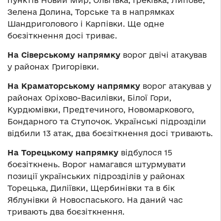
пунктів Новий Мир, Ольгівка, Греківка, Липове,
Зелена Долина, Торське та в напрямках
Шандриголового і Карпівки. Ще одне
боєзіткнення досі триває.
На Сіверському напрямку
ворог двічі атакував
у районах Григорівки.
На Краматорському напрямку
ворог атакував у
районах Оріхово-Василівки, Білої Гори,
Курдюмівки, Предтечиного, Новомаркового,
Бондарного та Ступочок. Українські підрозділи
відбили 13 атак, два боєзіткнення досі тривають.
На Торецькому напрямку
відбулося 15
боєзіткнень. Ворог намагався штурмувати
позиції українських підрозділів у районах
Торецька, Диліївки, Щербинівки та в бік
Яблунівки й Новоспаського. На даний час
тривають два боєзіткнення.