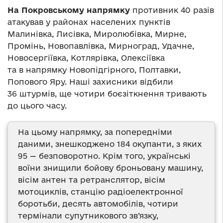
На Покровському напрямку
противник 40 разів
атакував у районах населених пунктів
Малинівка, Лисівка, Миролюбівка, Мирне,
Промінь, Новопавлівка, Мирноград, Удачне,
Новосергіївка, Котлярівка, Олексіївка
та в напрямку Новопідгірного, Полтавки,
Попового Яру. Наші захисники відбили
36 штурмів, ще чотири боєзіткнення тривають
до цього часу.
На цьому напрямку, за попередніми
даними, знешкоджено 184 окупанти, з яких
95 — безповоротно. Крім того, українські
воїни знищили бойову броньовану машину,
вісім антен та ретранслятор, вісім
мотоциклів, станцію радіоелектронної
боротьби, десять автомобілів, чотири
термінали супутникового зв’язку,