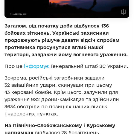
Загалом, від початку доби відбулося 136
бойових зіткнень. Українські захисники
продовжують рішуче давати відсіч спробам
противника просунутися вглиб нашої
території, завдаючи йому вогневого ураження.
Про це
інформує
Генеральний штаб ЗС України.
Зокрема, російські загарбники завдали
32 авіаційних удари, скинувши при цьому
43 керовані бомби. Крім цього, залучили для
ураження 982 дрони-камікадзе та здійснили
3634 обстріли по позиціях наших військ
і населених пунктах.
На Північно-Слобожанському і Курському
напрямках
відбулося 28 боєзіткнень