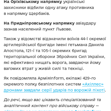
На Оріхівському напрямку
українські
захисники відбили одну атаку противника
в напрямку Щербаків.
На Придніпровському напрямку
авіаудару
зазнав населений пункт Львове.
Також у відомстві відзначили воїнів 44-ї окремої
артилерійської бригади імені гетьмана Данила
Апостола, 121-ї та 105-ї окремих бригад
територіальної оборони Збройних Сил України,
які ефективно нищать ворога, завдаючи йому
вагомих втрат у живій силі та техніці.
Як повідомляла АрміяInform, екіпажі 429-го
окремого полку безпілотних систем
«Ахіллес»
дронами завдали серії ударів по ворожій піхоті
.
До речі, якщо вас цікавить спеціалізований та
аналітичний контент про військову справу —