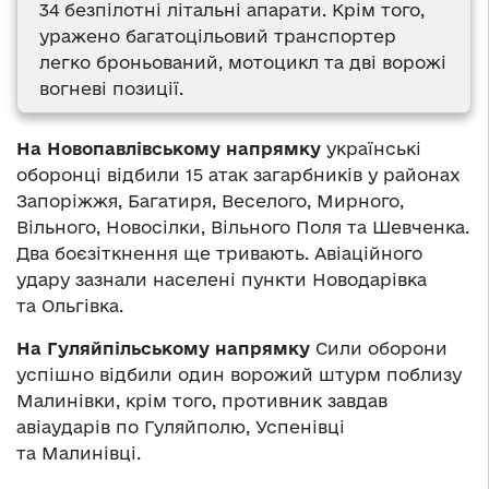
34 безпілотні літальні апарати. Крім того,
уражено багатоцільовий транспортер
легко броньований, мотоцикл та дві ворожі
вогневі позиції.
На Новопавлівському напрямку
українські
оборонці відбили 15 атак загарбників у районах
Запоріжжя, Багатиря, Веселого, Мирного,
Вільного, Новосілки, Вільного Поля та Шевченка.
Два боєзіткнення ще тривають. Авіаційного
удару зазнали населені пункти Новодарівка
та Ольгівка.
На Гуляйпільському напрямку
Сили оборони
успішно відбили один ворожий штурм поблизу
Малинівки, крім того, противник завдав
авіаударів по Гуляйполю, Успенівці
та Малинівці.