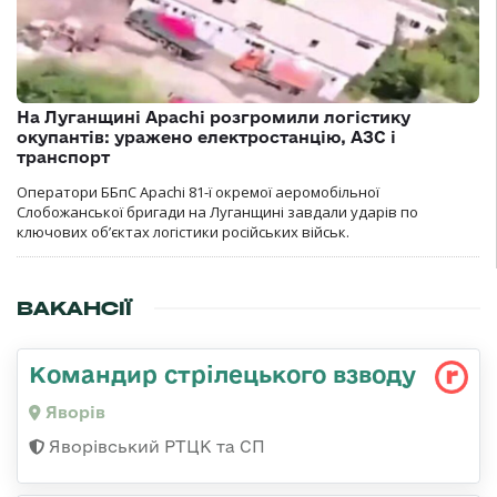
На Луганщині Apachi розгромили логістику
окупантів: уражено електростанцію, АЗС і
транспорт
Оператори ББпС Apachi 81-ї окремої аеромобільної
Слобожанської бригади на Луганщині завдали ударів по
ключових об’єктах логістики російських військ.
ВАКАНСІЇ
Командир стрілецького взводу
Яворів
Яворівський РТЦК та СП