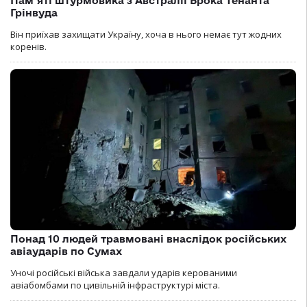
Пам’яті штурмовика з Австралії Брока Тенанта
Грінвуда
Він приїхав захищати Україну, хоча в нього немає тут жодних
коренів.
Понад 10 людей травмовані внаслідок російських
авіаударів по Сумах
Уночі російські війська завдали ударів керованими
авіабомбами по цивільній інфраструктурі міста.