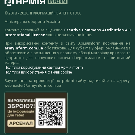
© 2018 - 2026, ІНФОРМАЦІЙНЕ АГЕНТСТВО,
Міністерство оборони України
Контент доступний за ліцензією
Creative Commons Attribution 4.0
International license
якщо не зазначено інше.
При використанні контенту з сайту АрміяInform посилання на
armyinform.com.ua
обов’язкове. Для суб’єктів у сфері онлайн-медіа
обов’язковим є розміщення у першому абзаці матеріалу прямого та
відкритого для пошукових систем гіперпосилання на цитований
матеріал.
Політика користування сайтом АрміяInform
Політика використання файлів cookie
Зауваження та пропозиції по роботі сайту надсилайте на адресу:
webmaster@armyinform.com.ua