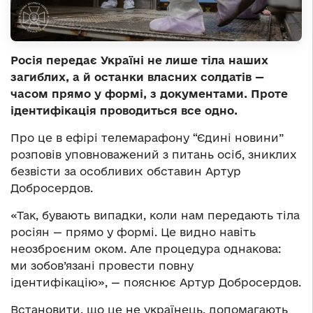
Росія передає Україні не лише тіла наших
загиблих, а й останки власних солдатів —
часом прямо у формі, з документами. Проте
ідентифікація проводиться все одно.
Про це в ефірі телемарафону “Єдині новини”
розповів уповноважений з питань осіб, зниклих
безвісти за особливих обставин Артур
Добросердов.
«Так, бувають випадки, коли нам передають тіла
росіян — прямо у формі. Це видно навіть
неозброєним оком. Але процедура однакова:
ми зобов’язані провести повну
ідентифікацію», — пояснює Артур Добросердов.
Встановити, що це не українець, допомагають