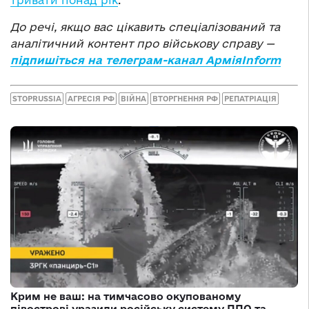
тривати понад рік
.
До речі, якщо вас цікавить спеціалізований та
аналітичний контент про військову справу —
підпишіться на телеграм-канал АрміяInform
STOPRUSSIA
АГРЕСІЯ РФ
ВІЙНА
ВТОРГНЕННЯ РФ
РЕПАТРІАЦІЯ
Крим не ваш: на тимчасово окупованому
півострові уразили російську систему ППО та