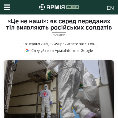
EN
«Це не наші»: як серед переданих
тіл виявляють російських солдатів
НОВИНИ
18 Червня 2025, 12:49
Прочитаєте за:
< 1
хв.
Слідкуйте за АрміяInform в Google