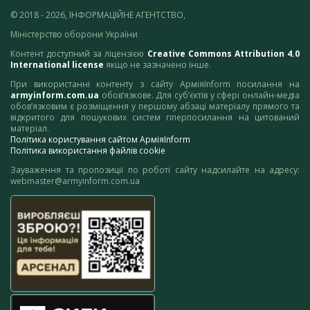
© 2018 - 2026, ІНФОРМАЦІЙНЕ АГЕНТСТВО,
Міністерство оборони України
Контент доступний за ліцензією
Creative Commons Attribution 4.0
International license
якщо не зазначено інше.
При використанні контенту з сайту АрміяInform посилання на
armyinform.com.ua
обов’язкове. Для суб’єктів у сфері онлайн-медіа
обов’язковим є розміщення у першому абзаці матеріалу прямого та
відкритого для пошукових систем гіперпосилання на цитований
матеріал.
Політика користування сайтом АрміяInform
Політика використання файлів cookie
Зауваження та пропозиції по роботі сайту надсилайте на адресу:
webmaster@armyinform.com.ua