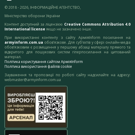
© 2018 - 2026, ІНФОРМАЦІЙНЕ АГЕНТСТВО,
Міністерство оборони України
Контент доступний за ліцензією
Creative Commons Attribution 4.0
International license
якщо не зазначено інше.
При використанні контенту з сайту АрміяInform посилання на
armyinform.com.ua
обов’язкове. Для суб’єктів у сфері онлайн-медіа
обов’язковим є розміщення у першому абзаці матеріалу прямого та
відкритого для пошукових систем гіперпосилання на цитований
матеріал.
Політика користування сайтом АрміяInform
Політика використання файлів cookie
Зауваження та пропозиції по роботі сайту надсилайте на адресу:
webmaster@armyinform.com.ua