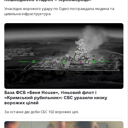
Унаслідок ворожого удару по Одесі постраждала людина та
цивільна інфраструктура.
База ФСБ «Беня House», тіньовий флот і
«Кримський рубильник»: СБС уразили низку
ворожих цілей
За останні дві доби СБС 102 ворожих цілі.