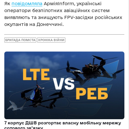
Як
повідомляла
АрміяInform, українські
оператори безпілотних авіаційних систем
виявляють та знищують FPV-засідки російських
окупантів на Донеччині.
БРИГАДА ПОМСТА
ХРОНІКА ВІЙНИ
7 корпус ДШВ розгортає власну мобільну мережу
сотового зв’язку