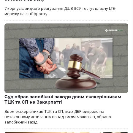
7 корпус швидкого реагування ДШВ ЗСУ тестує власну LTE-
мережу на лінії фронту.
Суд обрав запобіжні заходи двом екскерівникам
ТЦК та СП на Закарпатті
Двом екскерівникам ТЦК та СП, яких ДБР викрило на
незаконному «списанні» понад тисячі чоловіків, обрано
запобіжний захід.