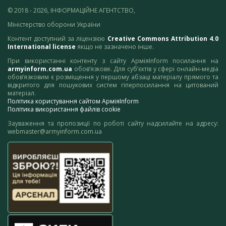
© 2018 - 2026, ІНФОРМАЦІЙНЕ АГЕНТСТВО,
Міністерство оборони України
Контент доступний за ліцензією
Creative Commons Attribution 4.0
International license
якщо не зазначено інше.
При використанні контенту з сайту АрміяInform посилання на
armyinform.com.ua
обов’язкове. Для суб’єктів у сфері онлайн-медіа
обов’язковим є розміщення у першому абзаці матеріалу прямого та
відкритого для пошукових систем гіперпосилання на цитований
матеріал.
Політика користування сайтом АрміяInform
Політика використання файлів cookie
Зауваження та пропозиції по роботі сайту надсилайте на адресу:
webmaster@armyinform.com.ua