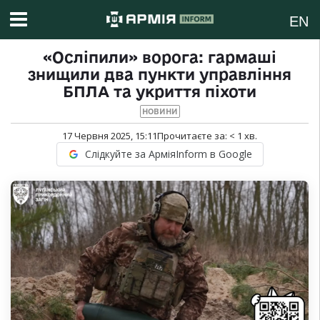
EN
«Осліпили» ворога: гармаші
знищили два пункти управління
БПЛА та укриття піхоти
НОВИНИ
17 Червня 2025, 15:11
Прочитаєте за:
< 1
хв.
Слідкуйте за АрміяInform в Google