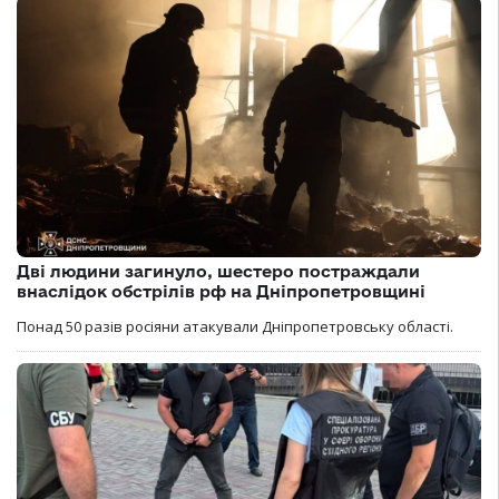
Дві людини загинуло, шестеро постраждали
внаслідок обстрілів рф на Дніпропетровщині
Понад 50 разів росіяни атакували Дніпропетровську області.