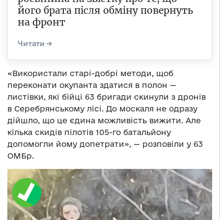
його брата після обміну повернуть
на фронт
«Використали старі-добрі методи, щоб
переконати окупанта здатися в полон —
листівки, які бійці 63 бригади скинули з дронів
в Серебрянському лісі. До москаля не одразу
дійшло, що це єдина можливість вижити. Але
кілька скидів пілотів 105-го батальйону
допомогли йому допетрати», — розповіли у 63
ОМБр.