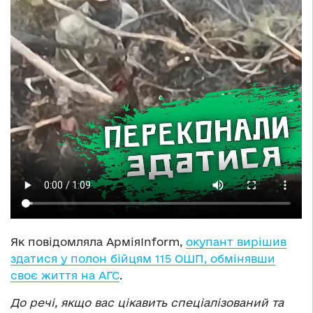
Як повідомляла АрміяInform,
окупант вирішив
здатися у полон бійцям 115 ОШП, обмінявши
своє життя на АГС
.
До речі, якщо вас цікавить спеціалізований та