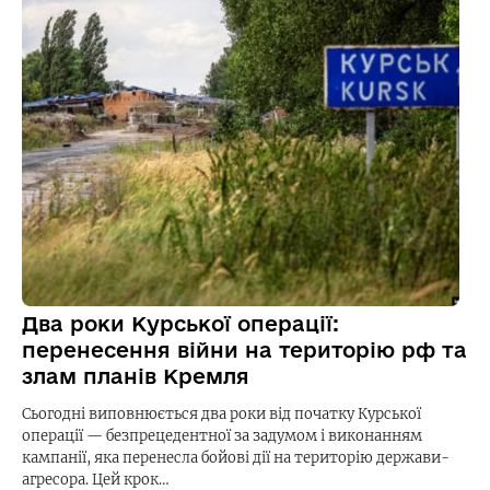
Два роки Курської операції:
перенесення війни на територію рф та
злам планів Кремля
Сьогодні виповнюється два роки від початку Курської
операції — безпрецедентної за задумом і виконанням
кампанії, яка перенесла бойові дії на територію держави-
агресора. Цей крок…