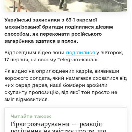
Українські захисники з 63-ї окремої
механізованої бригади поділилися дієвим
способом, як переконати російського
загарбника здатися в полон.
Відповідним відео вони
поділилися
у вівторок,
17 червня, на своєму Telegram-каналі.
Як видно на оприлюднених кадрів, виявивши
ворожого солдата, який намагався сховатися від
них серед дерев, наші бомбери зробили
окупанту пропозицію, від якої той просто не
зміг відмовитися.
Гірке розчарування — реакція
росіянина на звістку про те, що