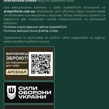
International license
якщо не зазначено інше.
При використанні контенту з сайту АрміяInform посилання на
armyinform.com.ua
обов’язкове. Для суб’єктів у сфері онлайн-медіа
обов’язковим є розміщення у першому абзаці матеріалу прямого та
відкритого для пошукових систем гіперпосилання на цитований
матеріал.
Політика користування сайтом АрміяInform
Політика використання файлів cookie
Зауваження та пропозиції по роботі сайту надсилайте на адресу:
webmaster@armyinform.com.ua