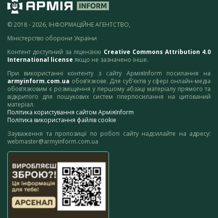
© 2018 - 2026, ІНФОРМАЦІЙНЕ АГЕНТСТВО,
Міністерство оборони України
Контент доступний за ліцензією
Creative Commons Attribution 4.0
International license
якщо не зазначено інше.
При використанні контенту з сайту АрміяInform посилання на
armyinform.com.ua
обов’язкове. Для суб’єктів у сфері онлайн-медіа
обов’язковим є розміщення у першому абзаці матеріалу прямого та
відкритого для пошукових систем гіперпосилання на цитований
матеріал.
Політика користування сайтом АрміяInform
Політика використання файлів cookie
Зауваження та пропозиції по роботі сайту надсилайте на адресу:
webmaster@armyinform.com.ua