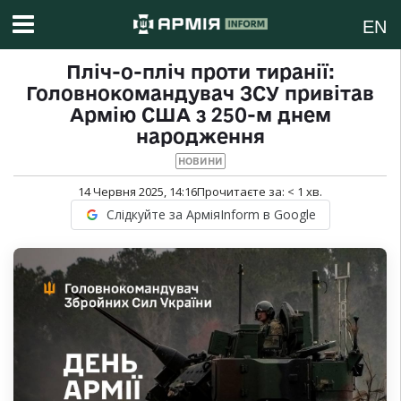
EN
Пліч-о-пліч проти тиранії:
Головнокомандувач ЗСУ привітав
Армію США з 250-м днем
народження
НОВИНИ
14 Червня 2025, 14:16
Прочитаєте за:
< 1
хв.
Слідкуйте за АрміяInform в Google