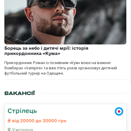
Борець за небо і дитячі мрії: історія
прикордонника «Кума»
Прикордонник Роман із позивним «Кум» воює на важких
бомберах «Vampire» та вже п’ять років організовує дитячий
футбольний турнір на Одещині.
ВАКАНСІЇ
Стрілець
від 20000 до 20000 грн
Ужгород