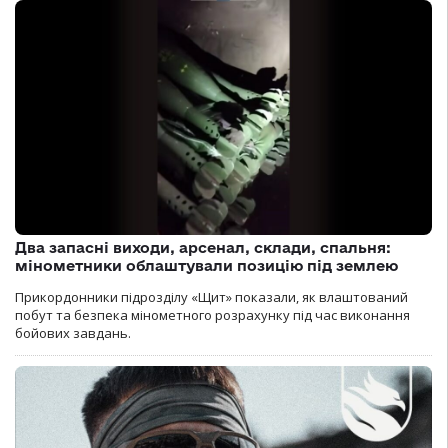
Два запасні виходи, арсенал, склади, спальня:
мінометники облаштували позицію під землею
Прикордонники підрозділу «Щит» показали, як влаштований
побут та безпека мінометного розрахунку під час виконання
бойових завдань.