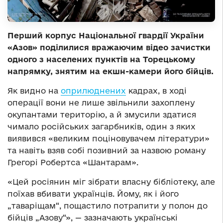
Перший корпус Національної гвардії України
«Азов» поділилися вражаючим відео зачистки
одного з населених пунктів на Торецькому
напрямку, знятим на екшн-камери його бійців.
Як видно на
оприлюднених
кадрах, в ході
операції вони не лише звільнили захоплену
окупантами територію, а й змусили здатися
чимало російських загарбників, один з яких
виявився «великим поціновувачем літератури»
та навіть взяв собі позивний за назвою роману
Грегорі Робертса «Шантарам».
«Цей росіянин міг зібрати власну бібліотеку, але
поїхав вбивати українців. Йому, як і його
„таваріщам“, пощастило потрапити у полон до
бійців „Азову“», — зазначають українські