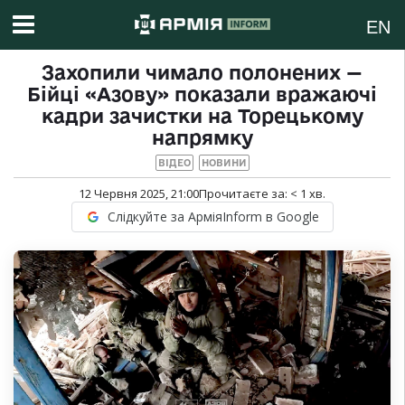
EN
Захопили чимало полонених —
Бійці «Азову» показали вражаючі
кадри зачистки на Торецькому
напрямку
ВІДЕО
НОВИНИ
12 Червня 2025, 21:00
Прочитаєте за:
< 1
хв.
Слідкуйте за АрміяInform в Google