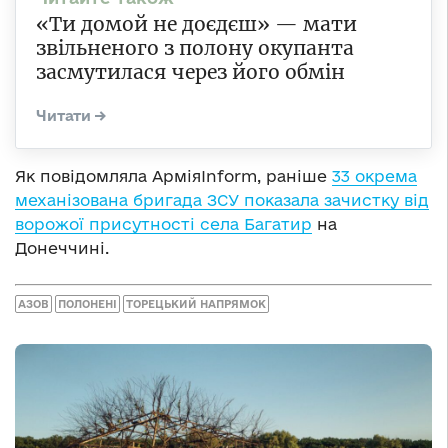
«Ти домой не доєдєш» — мати
звільненого з полону окупанта
засмутилася через його обмін
Як повідомляла АрміяInform, раніше
33 окрема
механізована бригада ЗСУ показала зачистку від
ворожої присутності села Багатир
на
Донеччині.
АЗОВ
ПОЛОНЕНІ
ТОРЕЦЬКИЙ НАПРЯМОК