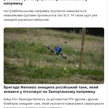
напрямку
На Гуляйпільському напрямку окупанти намагаються
невеликими групами проникати в тил ЗСУ. 14 таких груп уже
знищили українські військові.
Бригада Nemesis знищила російський танк, який
ховався у лісосмузі на Запорізькому напрямку
Бійці 412-ї бригади Nemesis за допомогою FPV-дронів і дронів-
бомберів знищили танк, який окупанти намагалися замаскувати
в лісосмузі на Запорізькому напрямку.