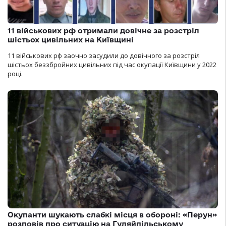
11 військових рф отримали довічне за розстріл
шістьох цивільних на Київщині
11 військових рф заочно засудили до довічного за розстріл
шістьох беззбройних цивільних під час окупації Київщини у 2022
році.
Окупанти шукають слабкі місця в обороні: «Перун»
розповів про ситуацію на Гуляйпільському