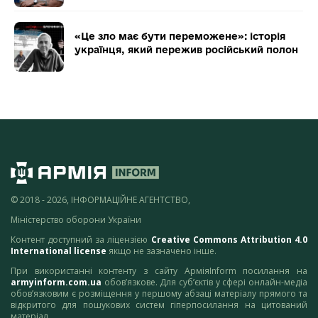
«Це зло має бути переможене»: історія
українця, який пережив російський полон
© 2018 - 2026, ІНФОРМАЦІЙНЕ АГЕНТСТВО,
Міністерство оборони України
Контент доступний за ліцензією
Creative Commons Attribution 4.0
International license
якщо не зазначено інше.
При використанні контенту з сайту АрміяInform посилання на
armyinform.com.ua
обов’язкове. Для суб’єктів у сфері онлайн-медіа
обов’язковим є розміщення у першому абзаці матеріалу прямого та
відкритого для пошукових систем гіперпосилання на цитований
матеріал.