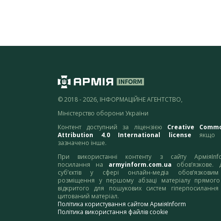
© 2018 - 2026, ІНФОРМАЦІЙНЕ АГЕНТСТВО,
Міністерство оборони України
Контент доступний за ліцензією
Creative Comm
Attribution 4.0 International license
якщо 
зазначено інше.
При використанні контенту з сайту АрміяInf
посилання на
armyinform.com.ua
обов’язкове. 
суб’єктів у сфері онлайн-медіа обов’язкови
розміщення у першому абзаці матеріалу прямого
відкритого для пошукових систем гіперпосилання
цитований матеріал.
Політика користування сайтом АрміяInform
Політика використання файлів cookie