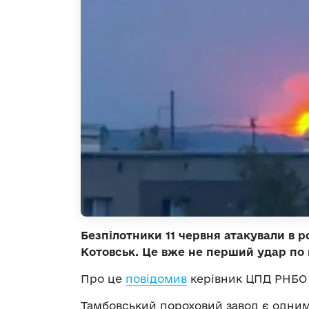
Безпілотники 11 червня атакували в р
Котовськ. Це вже не перший удар по 
Про це
повідомив
керівник ЦПД РНБО 
Тамбовський пороховий завод є одним 