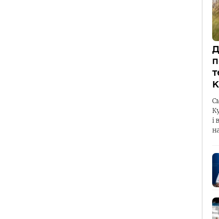
Д
п
т
К
С
К
і 
н