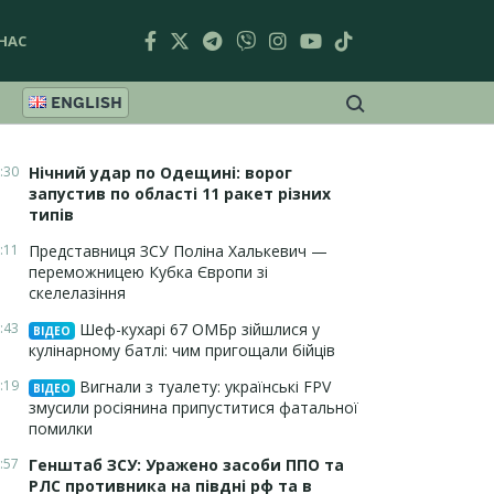
НАС
ENGLISH
:30
Нічний удар по Одещині: ворог
запустив по області 11 ракет різних
типів
:11
Представниця ЗСУ Поліна Халькевич —
переможницею Кубка Європи зі
скелелазіння
:43
Шеф-кухарі 67 ОМБр зійшлися у
ВІДЕО
кулінарному батлі: чим пригощали бійців
:19
Вигнали з туалету: українські FPV
ВІДЕО
змусили росіянина припуститися фатальної
помилки
:57
Генштаб ЗСУ: Уражено засоби ППО та
РЛС противника на півдні рф та в