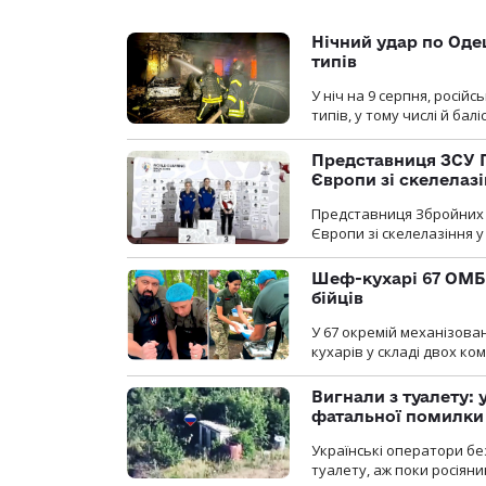
Нічний удар по Одещ
типів
У ніч на 9 серпня, росій
типів, у тому числі й бал
Представниця ЗСУ 
Європи зі скелелаз
Представниця Збройних 
Європи зі скелелазіння у
Шеф-кухарі 67 ОМБр
бійців
У 67 окремій механізован
кухарів у складі двох ко
Вигнали з туалету:
фатальної помилки
Українські оператори бе
туалету, аж поки росіян