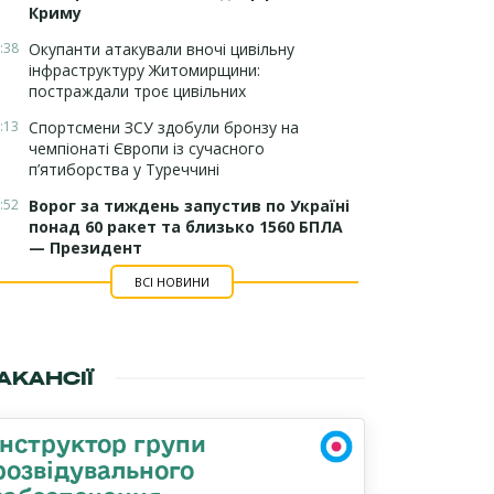
Криму
:38
Окупанти атакували вночі цивільну
інфраструктуру Житомирщини:
постраждали троє цивільних
:13
Спортсмени ЗСУ здобули бронзу на
чемпіонаті Європи із сучасного
п’ятиборства у Туреччині
:52
Ворог за тиждень запустив по Україні
понад 60 ракет та близько 1560 БПЛА
— Президент
ВСІ НОВИНИ
АКАНСІЇ
Інструктор групи
розвідувального