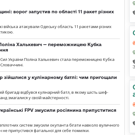
ині: ворог запустив по області 11 ракет різних
ські війська атакували Одеську область 11 ракетами різних
істикою.
Поліна Халькевич — переможницею Кубка
іння
Сил України Поліна Халькевич стала переможницею Кубка
 Словаччині.
 зійшлися у кулінарному батлі: чим пригощали
ій бригаді відбувся кулінарний батл, в якому шість шеф-
манд змагалися у своїй майстерності.
 українські FPV змусили росіянина припуститися
зпілотних систем змусили окупанта бігати навколо вуличного
ин не припустився фатальної для себе помилки.