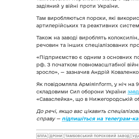
задіяний у війні проти України.
Там виробляються порохи, які використ
артилерійських та реактивних систем
Також на заводі вироблять колоксилін
речовин та інших спеціалізованих про
«Підприємство є одним з основних пос
рф. З початком повномасштабної війни
зросло», — зазначив Андрій Коваленко
Як повідомляла АрміяInform, у ніч на 
складовими Сил оборони України
зав
«Саваслейка», що в Нижегородській об
До речі, якщо вас цікавить спеціалізо
справу —
підпишіться на телеграм-ка
БПЛА
ДРОНИ
ТАМБОВСЬКИЙ ПОРОХОВИЙ ЗАВОД
УДА