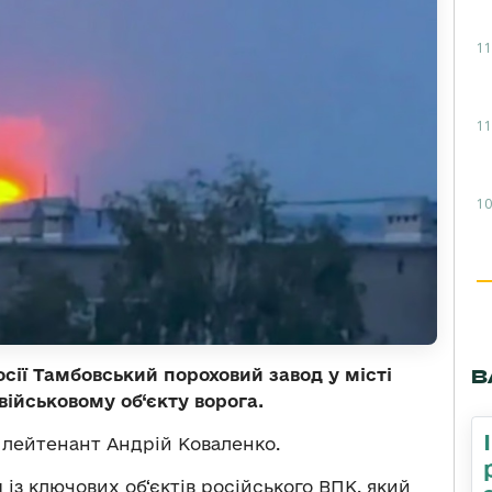
11
11
10
В
осії Тамбовський пороховий завод у місті
військовому об‘єкту ворога.
лейтенант Андрій Коваленко.
із ключових об‘єктів російського ВПК, який