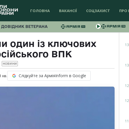
ГОЛОВНА
ВАКАНСІЇ
СОЦЗАХИСТ
ПРО 
ДОВІДНИК ВЕТЕРАНА
и один із ключових
13
осійського ВПК
НОВИНИ
13
Слідкуйте за АрміяInform в Google
1
хв.
12
12
11