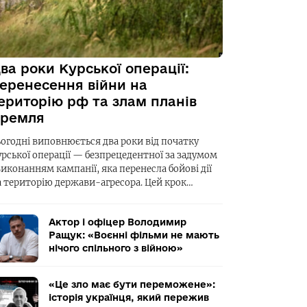
ва роки Курської операції:
еренесення війни на
ериторію рф та злам планів
ремля
ьогодні виповнюється два роки від початку
урської операції — безпрецедентної за задумом
виконанням кампанії, яка перенесла бойові дії
а територію держави-агресора. Цей крок…
Актор і офіцер Володимир
Ращук: «Воєнні фільми не мають
нічого спільного з війною»
«Це зло має бути переможене»:
історія українця, який пережив