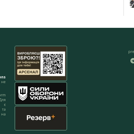
pr
ons
не
orm
Для
м є
 та
 на