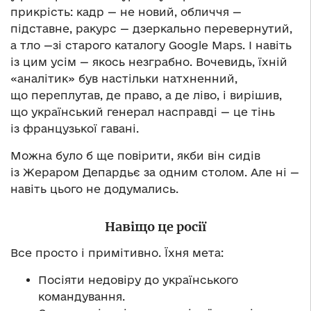
прикрість: кадр — не новий, обличчя —
підставне, ракурс — дзеркально перевернутий,
а тло —зі старого каталогу Google Maps. І навіть
із цим усім — якось незграбно. Вочевидь, їхній
«аналітик» був настільки натхненний,
що переплутав, де право, а де ліво, і вирішив,
що український генерал насправді — це тінь
із французької гавані.
Можна було б ще повірити, якби він сидів
із Жераром Депардьє за одним столом. Але ні —
навіть цього не додумались.
Навіщо це росії
Все просто і примітивно. Їхня мета:
Посіяти недовіру до українського
командування.