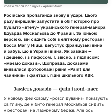
Колаж Сергія Поліщука / АрміяInform
Російська пропаганда знову в ударі. Цього
разу вирішили запустити в обіг історію про
буцімто «втечу» українського генерал-майора
Едуарда Москальова до Франції. За їхньою
версією, він сидить собі в елітному ресторані
Bocca Mar у Ніцці, дегустує французькі вина
й забув, що в Україні війна. Як завжди —
і дешево, і з пафосом. І, звісно, з підписом:
«маємо докази». Щоправда, доказами
виявилися фотоколажі рівня «Paint для
чайників» і фантазії, гідні шкільного КВК.
Замість доказів — фліп і копі-паст
У новому фейковому «розслідуванні» показують
світлину, де нібито генерал Москальов сидить
у ресторані на Лазурному березі. Але ось