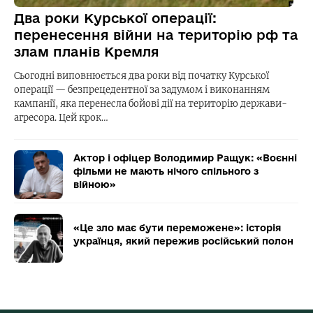
Два роки Курської операції:
перенесення війни на територію рф та
злам планів Кремля
Сьогодні виповнюється два роки від початку Курської
операції — безпрецедентної за задумом і виконанням
кампанії, яка перенесла бойові дії на територію держави-
агресора. Цей крок…
Актор і офіцер Володимир Ращук: «Воєнні
фільми не мають нічого спільного з
війною»
«Це зло має бути переможене»: історія
українця, який пережив російський полон