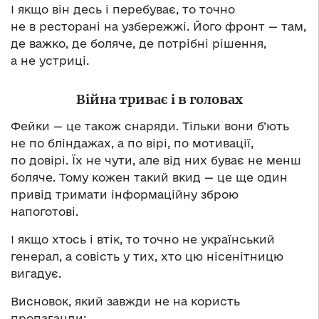
І якщо він десь і перебуває, то точно
не в ресторані на узбережжі. Його фронт — там,
де важко, де боляче, де потрібні рішення,
а не устриці.
Війна триває і в головах
Фейки — це також снаряди. Тільки вони б’ють
не по бліндажах, а по вірі, по мотивації,
по довірі. Їх не чути, але від них буває не менш
боляче. Тому кожен такий вкид — це ще один
привід тримати інформаційну зброю
напоготові.
І якщо хтось і втік, то точно не український
генерал, а совість у тих, хто цю нісенітницю
вигадує.
Висновок, який завжди не на користь
пропаганди: