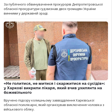
За публічного обвинувачення прокурорів Дніпропетровської
обласної прокуратури суд визнав двох громадян України
винними у державній зраді.
«Не голитися, не митися і скаржитися на сусідів»:
у Харкові викрили лікаря, який вчив ухилянта на
божевільного
Вручено підозру колишньому заввідділення Харківської
обласної психлікарні, який організував виключення чоловіка з
військового обліку.