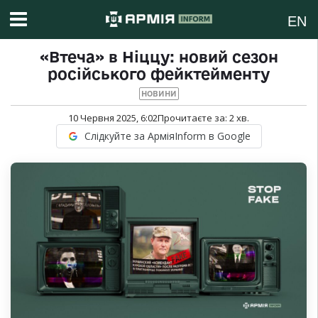
EN
«Втеча» в Ніццу: новий сезон
російського фейктейменту
НОВИНИ
10 Червня 2025, 6:02
Прочитаєте за:
2
хв.
Слідкуйте за АрміяInform в Google