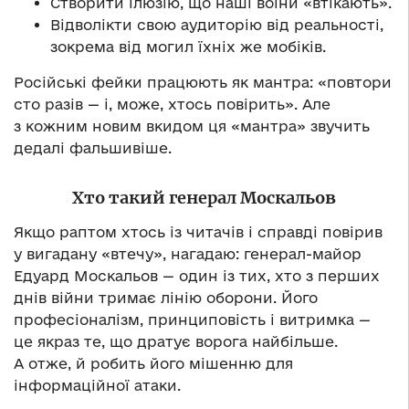
Створити ілюзію, що наші воїни «втікають».
Відволікти свою аудиторію від реальності,
зокрема від могил їхніх же мобіків.
Російські фейки працюють як мантра: «повтори
сто разів — і, може, хтось повірить». Але
з кожним новим вкидом ця «мантра» звучить
дедалі фальшивіше.
Хто такий генерал Москальов
Якщо раптом хтось із читачів і справді повірив
у вигадану «втечу», нагадаю: генерал-майор
Едуард Москальов — один із тих, хто з перших
днів війни тримає лінію оборони. Його
професіоналізм, принциповість і витримка —
це якраз те, що дратує ворога найбільше.
А отже, й робить його мішенню для
інформаційної атаки.