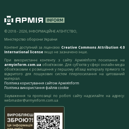
© 2018 - 2026, ІНФОРМАЦІЙНЕ АГЕНТСТВО,
Міністерство оборони України
Контент доступний за ліцензією
Creative Commons Attribution 4.0
International license
якщо не зазначено інше.
При використанні контенту з сайту АрміяInform посилання на
armyinform.com.ua
обов’язкове. Для суб’єктів у сфері онлайн-медіа
обов’язковим є розміщення у першому абзаці матеріалу прямого та
відкритого для пошукових систем гіперпосилання на цитований
матеріал.
Політика користування сайтом АрміяInform
Політика використання файлів cookie
Зауваження та пропозиції по роботі сайту надсилайте на адресу:
webmaster@armyinform.com.ua