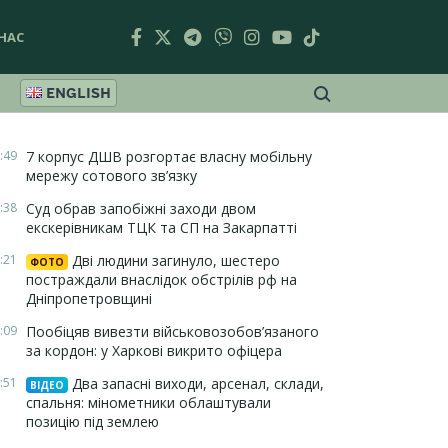
НАС
ENGLISH
:49
7 корпус ДШВ розгортає власну мобільну
мережу сотового зв’язку
:38
Суд обрав запобіжні заходи двом
екскерівникам ТЦК та СП на Закарпатті
:21
Дві людини загинуло, шестеро
ФОТО
постраждали внаслідок обстрілів рф на
Дніпропетровщині
:09
Пообіцяв вивезти військовозобов’язаного
за кордон: у Харкові викрито офіцера
:51
Два запасні виходи, арсенал, склади,
ВІДЕО
спальня: мінометники облаштували
позицію під землею