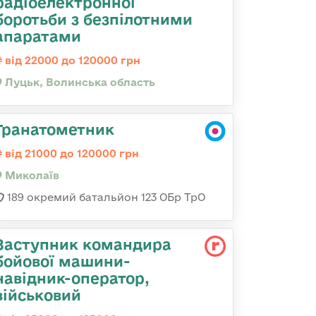
радіоелектронної
боротьби з безпілотними
апаратами
від 22000 до 120000 грн
Луцьк, Волинська область
Гранатометник
від 21000 до 120000 грн
Миколаїв
189 окремий батальйон 123 ОБр ТрО
Заступник командиpа
бойової машини-
навідник-оператор,
військовий