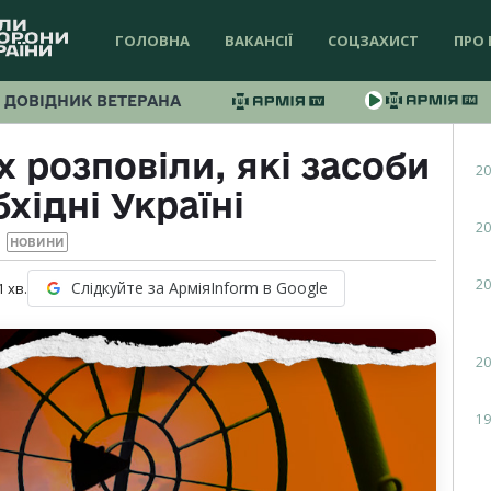
ГОЛОВНА
ВАКАНСІЇ
СОЦЗАХИСТ
ПРО 
ДОВІДНИК ВЕТЕРАНА
 розповіли, які засоби
20
хідні Україні
20
НОВИНИ
20
Слідкуйте за АрміяInform в Google
1
хв.
20
19