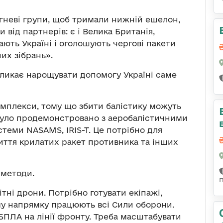
огневі групи, щоб тримали нижній ешелон,
 від партнерів: є і Велика Британія,
гають Україні і оголошують чергові пакети
их зібрань».
кликає нарощувати допомогу Україні саме
комплекси, тому що збити балістику можуть
ні було продемонстровано з аеробалістичними
теми NASAMS, IRIS-T. Це потрібно для
збиття крилатих ракет противника та інших
 методи.
ітні дрони. Потрібно готувати екіпажі,
му напрямку працюють всі Сили оборони.
БПЛА на лінії фронту. Треба масштабувати