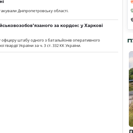
ні
атакували Дніпропетровську області.
йськовозобов’язаного за кордон: у Харкові
П
у офіцеру штабу одного з батальйонів оперативного
гвардії України за ч. 3 ст. 332 КК України.
Д