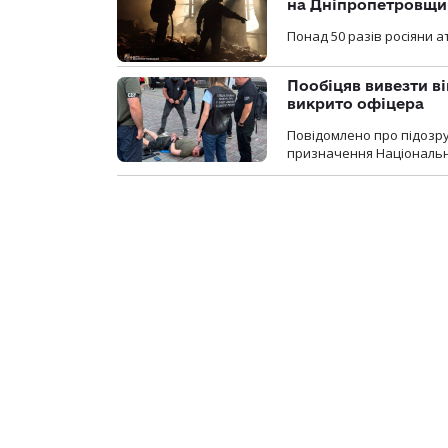
на Дніпропетровщи
Понад 50 разів росіяни 
Пообіцяв вивезти ві
викрито офіцера
Повідомлено про підозр
призначення Національної 