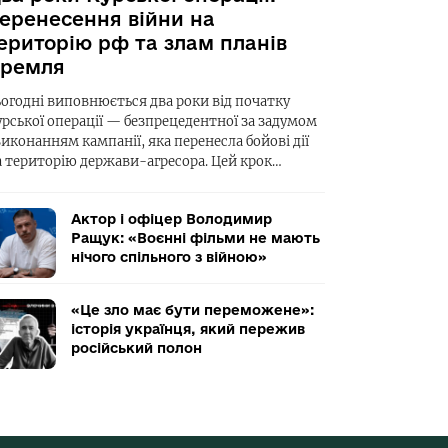
еренесення війни на
ериторію рф та злам планів
ремля
ьогодні виповнюється два роки від початку
урської операції — безпрецедентної за задумом
виконанням кампанії, яка перенесла бойові дії
а територію держави-агресора. Цей крок…
Актор і офіцер Володимир
Ращук: «Воєнні фільми не мають
нічого спільного з війною»
«Це зло має бути переможене»:
історія українця, який пережив
російський полон