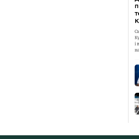
п
т
К
С
К
і 
н