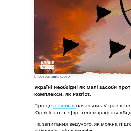
Ілюстративне фото
Україні необхідні як малі засоби прот
комплекси, як Patriot.
Про це
розповів
начальник Управління
Юрій Ігнат в ефірі телемарафону «Єд
На запитання ведучого, як можна підго