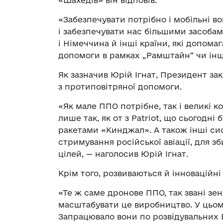
«Шахедів» він відповів:
«Забезпечувати потрібно і мобільні в
і забезпечувати нас більшими засобами
і Німеччина й інші країни, які допома
допомоги в рамках „Рамштайн“ чи інш
Як зазначив Юрій Ігнат, Президент за
з протиповітряної допомоги.
«Як мале ППО потрібне, так і великі 
лише так, як от з Patriot, що сьогод
ракетами «Кинджал». А також інші сис
стримування російської авіації, для 
цілей, — наголосив Юрій Ігнат.
Крім того, розвиваються й інноваційні
«Те ж саме дронове ППО, так звані зен
масштабувати це виробництво. У цьо
Запрацювало вони по розвідувальних 