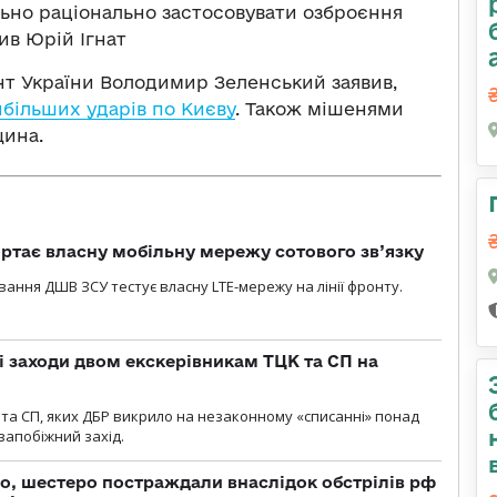
льно раціонально застосовувати озброєння
ив Юрій Ігнат
нт України Володимир Зеленський заявив,
айбільших ударів по Києву
. Також мішенями
щина.
ртає власну мобільну мережу сотового зв’язку
вання ДШВ ЗСУ тестує власну LTE-мережу на лінії фронту.
і заходи двом екскерівникам ТЦК та СП на
та СП, яких ДБР викрило на незаконному «списанні» понад
 запобіжний захід.
о, шестеро постраждали внаслідок обстрілів рф