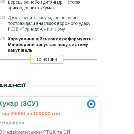
:38
Борець за небо і дитячі мрії: історія
прикордонника «Кума»
:24
Двоє людей загинули, ще четверо
постраждали внаслідок ворожого удару
РСЗВ «Торнадо-С» по Ізюму
:10
Харчування військових реформують:
Міноборони запускає нову систему
закупівель
ВСІ НОВИНИ
АКАНСІЇ
Кухар (ЗСУ)
від 20000 до 100000 грн
Надвірна
Надвірнянський РТЦК та СП