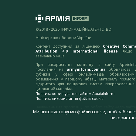
© 2018 - 2026, ІНФОРМАЦІЙНЕ АГЕНТСТВО,
Міністерство оборони України
Контент доступний за ліцензією
Creative Comm
Attribution 4.0 International license
якщо 
зазначено інше.
При використанні контенту з сайту АрміяInf
посилання на
armyinform.com.ua
обов’язкове. 
суб’єктів у сфері онлайн-медіа обов’язкови
розміщення у першому абзаці матеріалу прямого
відкритого для пошукових систем гіперпосилання
цитований матеріал.
Політика користування сайтом АрміяInform
Політика використання файлів cookie
Зауваження та пропозиції по роботі сайту надсилайте
Ми використовуємо файли cookie, щоб забезпе
адресу:
webmaster@armyinform.com.ua
використанн