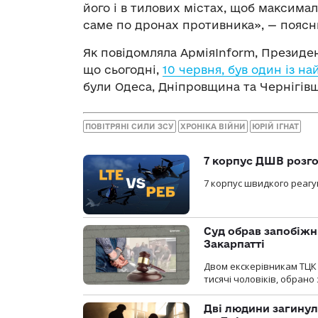
його і в тилових містах, щоб максима
саме по дронах противника», — поясн
Як повідомляла АрміяInform, Президе
що сьогодні,
10 червня, був один із н
були Одеса, Дніпровщина та Чернігів
ПОВІТРЯНІ СИЛИ ЗСУ
ХРОНІКА ВІЙНИ
ЮРІЙ ІГНАТ
7 корпус ДШВ розго
7 корпус швидкого реагу
Суд обрав запобіжн
Закарпатті
Двом екскерівникам ТЦК 
тисячі чоловіків, обрано
Дві людини загинул