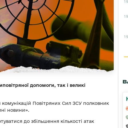
19
19
19
В
иповітряної допомоги, так і великі
 комунікацій Повітряних Сил ЗСУ полковник
ині новини».
туватися до збільшення кількості атак