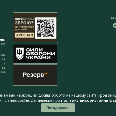
pr
ons
не
orm
Для
м є
 та
 на
 на
чити вам найкращий досвід роботи на нашому сайті. Продовжу
я файлів cookie. Детальніше про
політику використання фай
Погоджуюсь