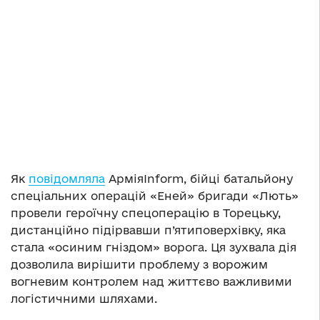
Як
повідомляла
АрміяInform, бійці батальйону
спеціальних операцій «Еней» бригади «Лють»
провели героїчну спецоперацію в Торецьку,
дистанційно підірвавши п’ятиповерхівку, яка
стала «осиним гніздом» ворога. Ця зухвала дія
дозволила вирішити проблему з ворожим
вогневим контролем над життєво важливими
логістичними шляхами.