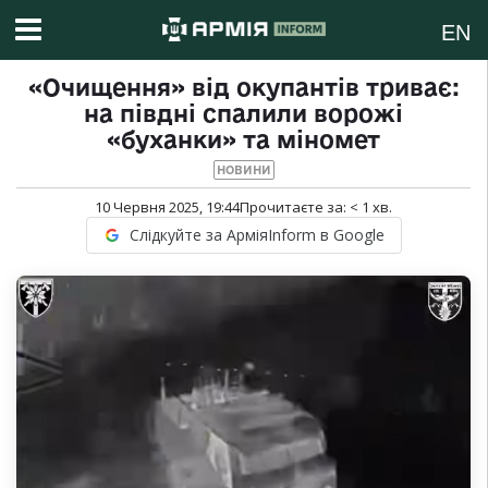
EN
«Очищення» від окупантів триває:
на півдні спалили ворожі
«буханки» та міномет
НОВИНИ
10 Червня 2025, 19:44
Прочитаєте за:
< 1
хв.
Слідкуйте за АрміяInform в Google