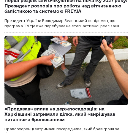
Перші результати очікуються на початку 2027 року:
Президент розповів про роботу над вітчизняною
балістикою та системою FREYJA
Президент України Володимир Зеленський повідомив, що
програма FREYJA вже перебуває на етапі активної реалізації.
«Продавав» вплив на держпосадовців: на
Харківщині затримали ділка, який «вирішував
питання» з бронюванням
Правоохоронці затримали посередника, який брав гроші за