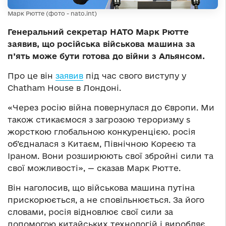
Марк Рютте (фото - nato.int)
Генеральний секретар НАТО Марк Рютте
заявив, що російська військова машина за
п’ять може бути готова до війни з Альянсом.
Про це він
заявив
під час свого виступу у
Chatham House в Лондоні.
«Через росію війна повернулася до Європи. Ми
також стикаємося з загрозою тероризму s
жорсткою глобальною конкуренцією. росія
об’єдналася з Китаєм, Північною Кореєю та
Іраном. Вони розширюють свої збройні сили та
свої можливості», — сказав Марк Рютте.
Він наголосив, що військова машина путіна
прискорюється, а не сповільнюється. За його
словами, росія відновлює свої сили за
допомогою китайських технологій і виробляє