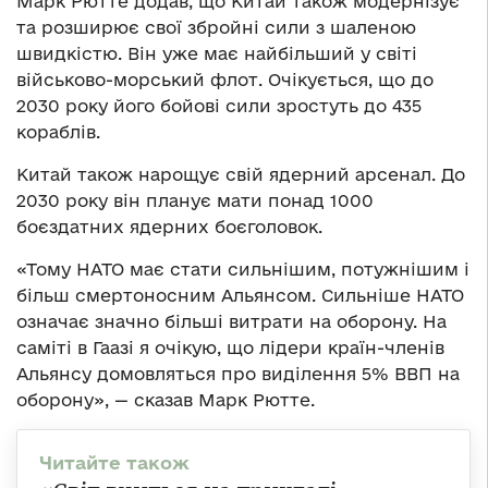
Марк Рютте додав, що Китай також модернізує
та розширює свої збройні сили з шаленою
швидкістю. Він уже має найбільший у світі
військово-морський флот. Очікується, що до
2030 року його бойові сили зростуть до 435
кораблів.
Китай також нарощує свій ядерний арсенал. До
2030 року він планує мати понад 1000
боєздатних ядерних боєголовок.
«Тому НАТО має стати сильнішим, потужнішим і
більш смертоносним Альянсом. Сильніше НАТО
означає значно більші витрати на оборону. На
саміті в Гаазі я очікую, що лідери країн-членів
Альянсу домовляться про виділення 5% ВВП на
оборону», — сказав Марк Рютте.