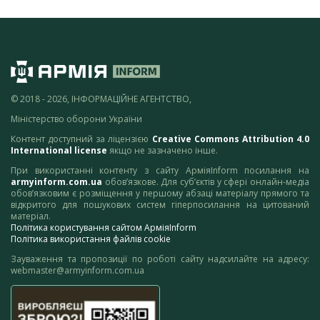
© 2018 - 2026, ІНФОРМАЦІЙНЕ АГЕНТСТВО,
Міністерство оборони України
Контент доступний за ліцензією
Creative Commons Attribution 4.0
International license
якщо не зазначено інше.
При використанні контенту з сайту АрміяInform посилання на
armyinform.com.ua
обов’язкове. Для суб’єктів у сфері онлайн-медіа
обов’язковим є розміщення у першому абзаці матеріалу прямого та
відкритого для пошукових систем гіперпосилання на цитований
матеріал.
Політика користування сайтом АрміяInform
Політика використання файлів cookie
Зауваження та пропозиції по роботі сайту надсилайте на адресу:
webmaster@armyinform.com.ua