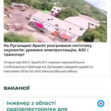
На Луганщині Apachi розгромили логістику
окупантів: уражено електростанцію, АЗС і
транспорт
Оператори ББпС Apachi 81-ї окремої аеромобільної
Слобожанської бригади на Луганщині завдали ударів по
ключових об’єктах логістики російських військ.
ВАКАНСІЇ
Інженер з області
радіоелектроніки для