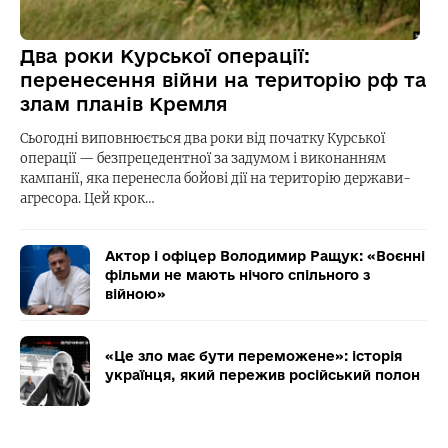
Два роки Курської операції:
перенесення війни на територію рф та
злам планів Кремля
Сьогодні виповнюється два роки від початку Курської
операції — безпрецедентної за задумом і виконанням
кампанії, яка перенесла бойові дії на територію держави-
агресора. Цей крок…
Актор і офіцер Володимир Ращук: «Воєнні
фільми не мають нічого спільного з
війною»
«Це зло має бути переможене»: історія
українця, який пережив російський полон