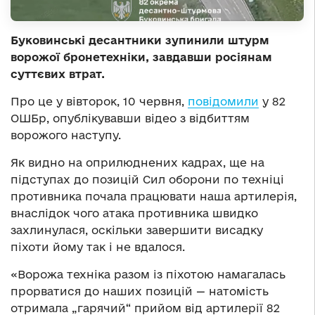
Буковинські десантники зупинили штурм
ворожої бронетехніки, завдавши росіянам
суттєвих втрат.
Про це у вівторок, 10 червня,
повідомили
у 82
ОШБр, опублікувавши відео з відбиттям
ворожого наступу.
Як видно на оприлюднених кадрах, ще на
підступах до позицій Сил оборони по техніці
противника почала працювати наша артилерія,
внаслідок чого атака противника швидко
захлинулася, оскільки завершити висадку
піхоти йому так і не вдалося.
«Ворожа техніка разом із піхотою намагалась
прорватися до наших позицій — натомість
отримала „гарячий“ прийом від артилерії 82