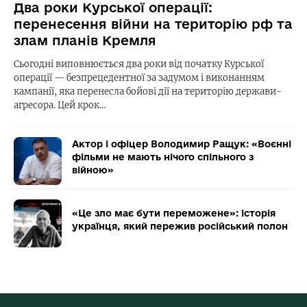
Два роки Курської операції:
перенесення війни на територію рф та
злам планів Кремля
Сьогодні виповнюється два роки від початку Курської
операції — безпрецедентної за задумом і виконанням
кампанії, яка перенесла бойові дії на територію держави-
агресора. Цей крок…
Актор і офіцер Володимир Ращук: «Воєнні
фільми не мають нічого спільного з
війною»
«Це зло має бути переможене»: історія
українця, який пережив російський полон