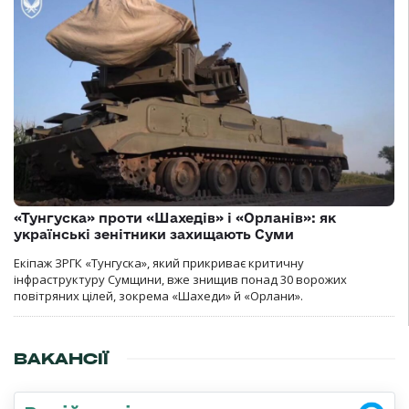
«Тунгуска» проти «Шахедів» і «Орланів»: як
українські зенітники захищають Суми
Екіпаж ЗРГК «Тунгуска», який прикриває критичну
інфраструктуру Сумщини, вже знищив понад 30 ворожих
повітряних цілей, зокрема «Шахеди» й «Орлани».
ВАКАНСІЇ