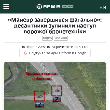
EN
«Маневр завершився фатально»:
десантники зупинили наступ
ворожої бронетехніки
ВІДЕО
НОВИНИ
10 Червня 2025, 10:09
Прочитаєте за:
< 1
хв.
Слідкуйте за АрміяInform в Google