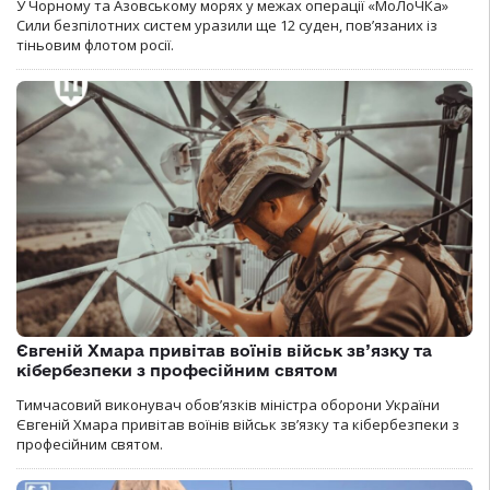
У Чорному та Азовському морях у межах операції «МоЛоЧКа»
Сили безпілотних систем уразили ще 12 суден, пов’язаних із
тіньовим флотом росії.
Євгеній Хмара привітав воїнів військ зв’язку та
кібербезпеки з професійним святом
Тимчасовий виконувач обов’язків міністра оборони України
Євгеній Хмара привітав воїнів військ зв’язку та кібербезпеки з
професійним святом.