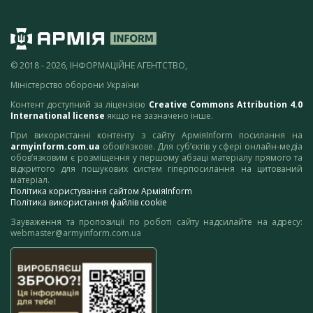
© 2018 - 2026, ІНФОРМАЦІЙНЕ АГЕНТСТВО,
Міністерство оборони України
Контент доступний за ліцензією
Creative Commons Attribution 4.0
International license
якщо не зазначено інше.
При використанні контенту з сайту АрміяInform посилання на
armyinform.com.ua
обов’язкове. Для суб’єктів у сфері онлайн-медіа
обов’язковим є розміщення у першому абзаці матеріалу прямого та
відкритого для пошукових систем гіперпосилання на цитований
матеріал.
Політика користування сайтом АрміяInform
Політика використання файлів cookie
Зауваження та пропозиції по роботі сайту надсилайте на адресу:
webmaster@armyinform.com.ua