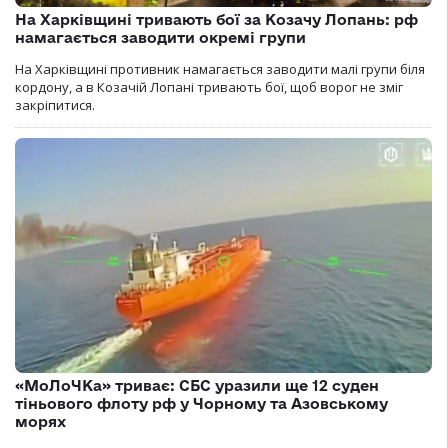
На Харківщині тривають бої за Козачу Лопань: рф
намагається заводити окремі групи
На Харківщині противник намагається заводити малі групи біля
кордону, а в Козачій Лопані тривають бої, щоб ворог не зміг
закріпитися.
«МоЛоЧКа» триває: СБС уразили ще 12 суден
тіньового флоту рф у Чорному та Азовському
морях