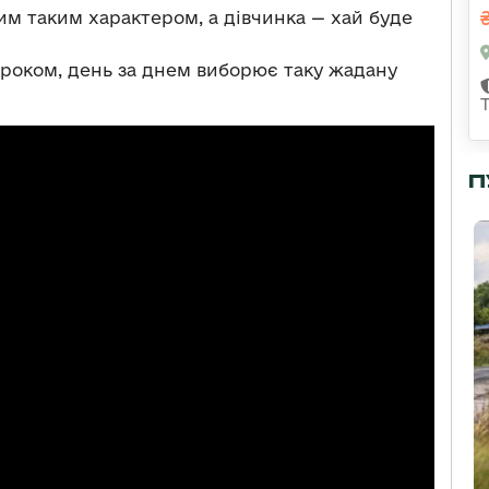
им таким характером, а дівчинка — хай буде
кроком, день за днем виборює таку жадану
П