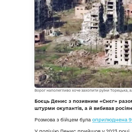
Ворог наполегливо хоче захопити руїни Торецька, але
Боєць Денис з позивним «Снєг» разо
штурми окупантів, а й вибивав росіян 
Розмова з бійцем була
оприлюднена 9
У поліцію Денис прийшов у 2023 році.