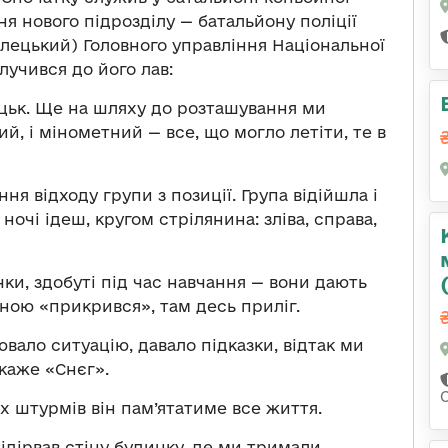
я нового підрозділу — батальйону поліції
лецький) Головного управління Національної
олучився до його лав:
ецьк. Ще на шляху до розташування ми
ий, і мінометний — все, що могло летіти, те в
я відходу групи з позиції. Група відійшла і
очі ідеш, кругом стрілянина: зліва, справа,
ки, здобуті під час навчання — вони дають
ною «прикрився», там десь приліг.
ало ситуацію, давало підказки, відтак ми
каже «Снєг».
х штурмів він пам’ятатиме все життя.
ідірвав стіну будинку, де ми тримали