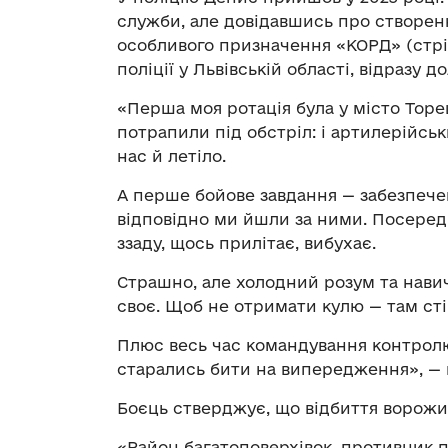
служби, але довідавшись про створенн
особливого призначення «КОРД» (стрі
поліції у Львівській області, відразу д
«Перша моя ротація була у місто Тор
потрапили під обстріл: і артилерійськ
нас й летіло.
А перше бойове завдання — забезпеченн
відповідно ми йшли за ними. Посеред н
ззаду, щось прилітає, вибухає.
Страшно, але холодний розум та навич
своє. Щоб не отримати кулю — там сті
Плюс весь час командування контролюв
старались бити на випередження», — 
Боєць стверджує, що відбиття ворожи
«Район багатоповерхівок, противник п