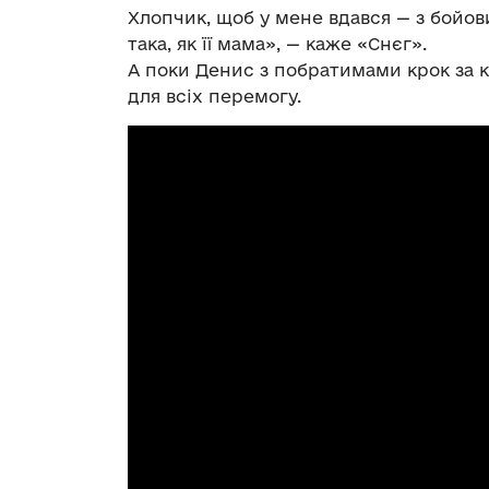
Хлопчик, щоб у мене вдався — з бойов
така, як її мама», — каже «Снєг».
А поки Денис з побратимами крок за 
для всіх перемогу.