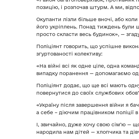
позицію, і розпочав штурм. А ми, відп
Окупанти лізли більше вночі, або кол
його укріплень. Понад тиждень були 
просто скласти весь будинок», — згад
Поліціянт говорить, що успішне викон
згуртованості колективу:
«На війні всі як одне ціле, одна кома
випадку поранення — допомагаємо од
Поліціянт додає, що ще всі мають одн
повернутися до своїх службових обов’я
«Україну після завершення війни я ба
а себе – діючим працівником поліції в
І, звичайно, дуже хочу свою сім’ю — 
народила нам дітей — хлопчика та дів