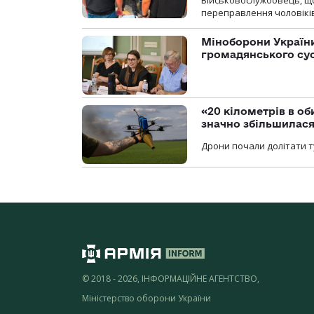
переправлення чоловіків
Міноборони України
громадянського су
«20 кілометрів в о
значно збільшилас
Дрони почали долітати т
© 2018 - 2026, ІНФОРМАЦІЙНЕ АГЕНТСТВО,
Міністерство оборони України