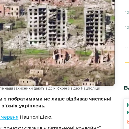
12
12
11
В
 наші захисники дають відсіч. Скрін з відео Нацполіції
м з побратимами не лише відбивав численні
з їхніх укріплень.
 червня
Нацполіцією.
 Спочатку служив у батальйоні конвойної