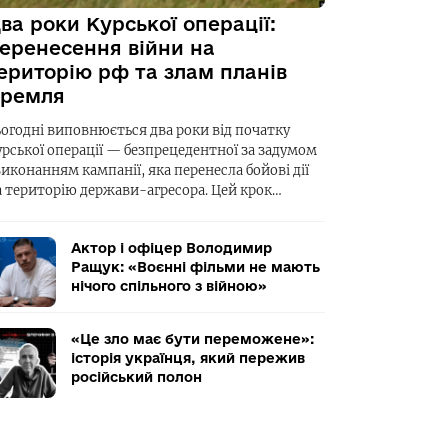
ва роки Курської операції:
еренесення війни на
ериторію рф та злам планів
ремля
ьогодні виповнюється два роки від початку
урської операції — безпрецедентної за задумом
виконанням кампанії, яка перенесла бойові дії
а територію держави-агресора. Цей крок…
Актор і офіцер Володимир
Ращук: «Воєнні фільми не мають
нічого спільного з війною»
«Це зло має бути переможене»:
історія українця, який пережив
російський полон