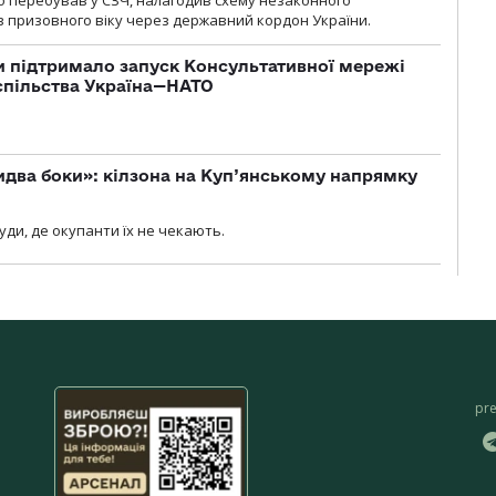
 призовного віку через державний кордон України.
 підтримало запуск Консультативної мережі
спільства Україна—НАТО
бидва боки»: кілзона на Куп’янському напрямку
я
уди, де окупанти їх не чекають.
pr