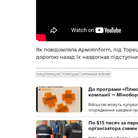
Як повідомляла АрміяInform, під Тор
дорогою назад їх наздогнав підступни
НАЦПОЛІЦІЯ
ТОРЕЦЬК
ХРОНІКА ВІЙНИ
До програми «Плюси
компанії — Мінобо
Військові можуть купуват
спорядження завдяки при
По $15 тисяч за пе
організатора схеми
Військовослужбовець, щ