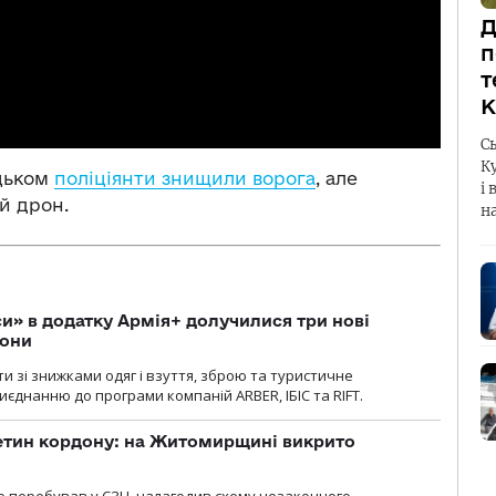
Д
п
т
К
С
К
ецьком
поліціянти знищили ворога
, але
і 
й дрон.
н
» в додатку Армія+ долучилися три нові
рони
и зі знижками одяг і взуття, зброю та туристичне
єднанню до програми компаній ARBER, ІБІС та RIFT.
ретин кордону: на Житомирщині викрито
о перебував у СЗЧ, налагодив схему незаконного