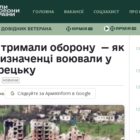
ГОЛОВНА
ВАКАНСІЇ
СОЦЗАХИСТ
ПРО 
ДОВІДНИК ВЕТЕРАНА
 тримали оборону — як
13
ризначенці воювали у
рецьку
12
НОВИНИ
12
Слідкуйте за АрміяInform в Google
хв.
12
12