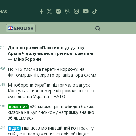
НАС
ENGLISH
:11
До програми «Плюси» в додатку
Армія+ долучилися три нові компанії
— Міноборони
:56
По $15 тисяч за перетин кордону: на
Житомирщині викрито організатора схеми
:43
Міноборони України підтримало запуск
Консультативної мережі громадянського
суспільства Україна—НАТО
:38
«20 кілометрів в обидва боки»:
КОМЕНТАР
кілзона на Куп’янському напрямку значно
збільшилася
:24
Підписав мотиваційний контракт у
ВІДЕО
свій день народження: історія айтівця з