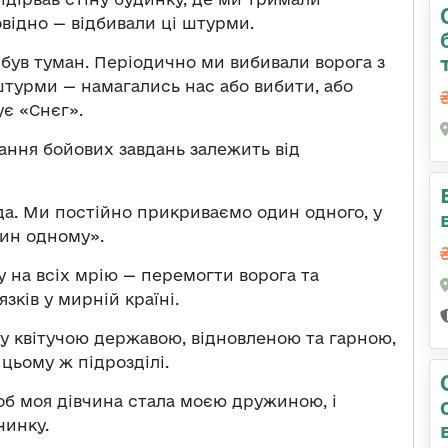
овідно — відбивали ці штурми.
и був туман. Періодично ми вибивали ворога з
штурми — намагались нас або вибити, або
ує «Снєг».
ання бойових завдань залежить від
нда. Ми постійно прикриваємо один одного, у
ин одному».
у на всіх мрію — перемогти ворога та
зків у мирній країні.
чу квітучою державою, відновленою та гарною,
 цьому ж підрозділі.
щоб моя дівчина стала моєю дружиною, і
чинку.