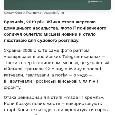
Колаж Сергія Поліщука / АрміяInform
Бразилія, 2019 рік. Жінка стала жертвою
домашнього насильства. Фото її понівеченого
обличчя облетіло місцеві новини й стало
підставою для судового розгляду.
Україна, 2025 рік. Те саме фото раптом
«воскресає» в російських Telegram-каналах —
тільки тепер із приписом: мовляв, це українські
військові тримали 22-річну дівчину в полоні,
катували, ґвалтували, а потім — о чудо —
її «врятували» російські військові біля лінії
фронту.
Отака реінкарнація в стилі «made in кремль».
Коли бракує нових жертв — використовують
старі. Коли не виходить дискредитувати ворога