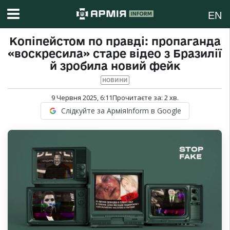
EN
Копіпейстом по правді: пропаганда
«воскресила» старе відео з Бразилії
й зробила новий фейк
НОВИНИ
9 Червня 2025, 6:11
Прочитаєте за:
2
хв.
Слідкуйте за АрміяInform в Google