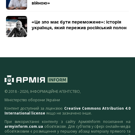
війною»
«Це зло має бути переможене»: історія
українця, який пережив російський полон
© 2018 - 2026, ІНФОРМАЦІЙНЕ АГЕНТСТВО,
Міністерство оборони України
Контент доступний за ліцензією
Creative Commons Attribution 4.0
International license
якщо не зазначено інше.
При використанні контенту з сайту АрміяInform посилання на
armyinform.com.ua
обов’язкове. Для суб’єктів у сфері онлайн-медіа
обов’язковим є розміщення у першому абзаці матеріалу прямого та