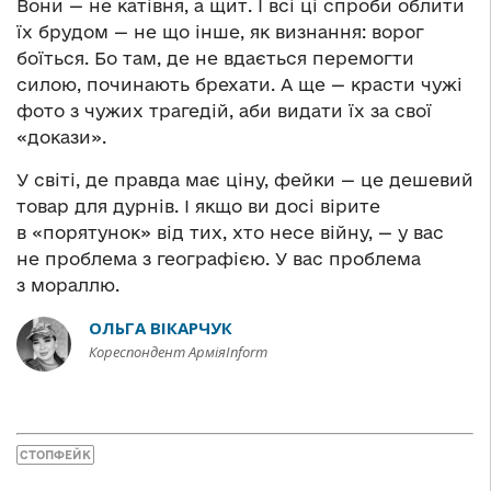
Вони — не катівня, а щит. І всі ці спроби облити
їх брудом — не що інше, як визнання: ворог
боїться. Бо там, де не вдається перемогти
силою, починають брехати. А ще — красти чужі
фото з чужих трагедій, аби видати їх за свої
«докази».
У світі, де правда має ціну, фейки — це дешевий
товар для дурнів. І якщо ви досі вірите
в «порятунок» від тих, хто несе війну, — у вас
не проблема з географією. У вас проблема
з мораллю.
ОЛЬГА ВІКАРЧУК
Кореспондент АрміяInform
СТОПФЕЙК