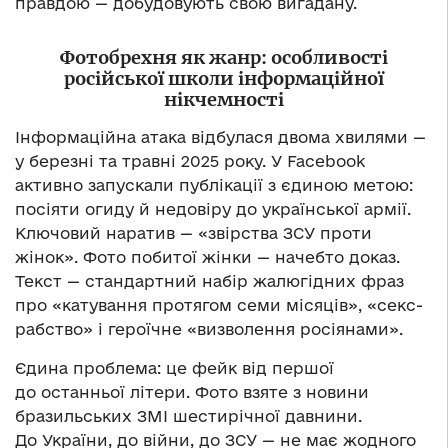
правдою — добудовують свою вигадану.
Фотобрехня як жанр: особливості
російської школи інформаційної
нікчемності
Інформаційна атака відбулася двома хвилями —
у березні та травні 2025 року. У Facebook
активно запускали публікації з єдиною метою:
посіяти огиду й недовіру до української армії.
Ключовий наратив — «звірства ЗСУ проти
жінок». Фото побитої жінки — начебто доказ.
Текст — стандартний набір жалюгідних фраз
про «катування протягом семи місяців», «секс-
рабство» і героїчне «визволення росіянами».
Єдина проблема: це фейк від першої
до останньої літери. Фото взяте з новини
бразильських ЗМІ шестирічної давнини.
До України, до війни, до ЗСУ — не має жодного