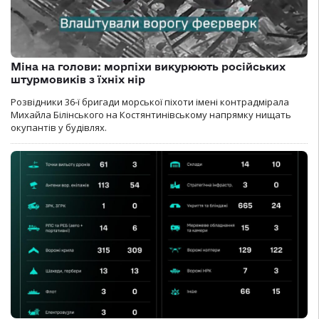
Міна на голови: морпіхи викурюють російських
штурмовиків з їхніх нір
Розвідники 36-ї бригади морської піхоти імені контрадмірала
Михайла Білінського на Костянтинівському напрямку нищать
окупантів у будівлях.