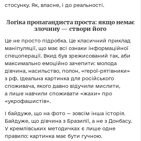
стосунку. Як, власне, і до реальності.
Логіка пропагандиста проста: якщо немає
злочину — створи його
Це не просто підробка. Це класичний приклад
маніпуляції, що має всі ознаки інформаційної
спецоперації. Вкид був зрежисований так, аби
максимально емоційно зачепити: молода
дівчина, насильство, полон, «герої-рятівники»
з рф. Ідеальна картинка для російського
споживача, якого давно відучили мислити,
а лише навчили споживати «жахи» про
«укрофашистів».
І байдуже, що на фото — зовсім інша історія.
Байдуже, що дівчина з Бразилії, а не з Донбасу.
У кремлівських методичках є лише одне
правило: картинка має бути гучною.