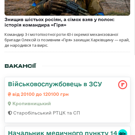
Знищив шістьох росіян, а сімох взяв у полон:
історія командира «Гіря»
Командир 3-ї мотопіхотної роти 43-ї окремої механізованої
бригади Олексій із позивним «Гіря» захищає Харківщину — край,
де народився та виріс.
ВАКАНСІЇ
Військовослужбовець в ЗСУ
від 20100 до 120100 грн
Кропивницький
Старобільський РТЦК та СП
Начальник медичного пункту 14