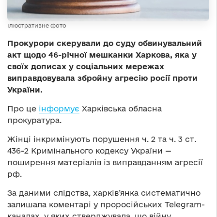
Ілюстративне фото
Прокурори скерували до суду обвинувальний
акт щодо 46-річної мешканки Харкова, яка у
своїх дописах у соціальних мережах
виправдовувала збройну агресію росії проти
України.
Про це
інформує
Харківська обласна
прокуратура.
Жінці інкримінують порушення ч. 2 та ч. 3 ст.
436-2 Кримінального кодексу України —
поширення матеріалів із виправданням агресії
рф.
За даними слідства, харків’янка систематично
залишала коментарі у проросійських Telegram-
каналах, у яких стверджувала, що війну