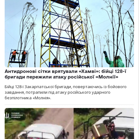
Антидронові сітки врятували «Хамві»: бійці 128-ї
бригади пережили атаку російської «Молнії»
Бійці 128-ї Закарпатської бригади, повертаючись із бойового
завдання, потрапили під атаку російського ударного
безпілотника «Молнія».