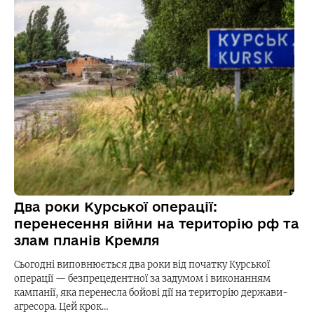
Два роки Курської операції:
перенесення війни на територію рф та
злам планів Кремля
Сьогодні виповнюється два роки від початку Курської
операції — безпрецедентної за задумом і виконанням
кампанії, яка перенесла бойові дії на територію держави-
агресора. Цей крок…