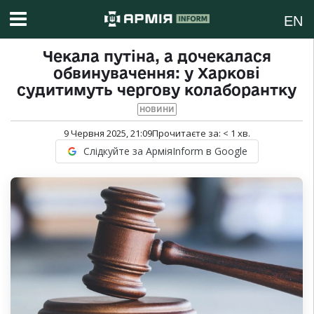
EN
Чекала путіна, а дочекалася
обвинувачення: у Харкові
судитимуть чергову колаборантку
НОВИНИ
9 Червня 2025, 21:09
Прочитаєте за:
< 1
хв.
Слідкуйте за АрміяInform в Google