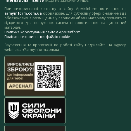
International license
якщо не зазначено інше.
При використанні контенту з сайту АрміяInform посилання на
armyinform.com.ua
обов’язкове. Для суб’єктів у сфері онлайн-медіа
обов’язковим є розміщення у першому абзаці матеріалу прямого та
відкритого для пошукових систем гіперпосилання на цитований
матеріал.
Політика користування сайтом АрміяInform
Політика використання файлів cookie
Зауваження та пропозиції по роботі сайту надсилайте на адресу:
webmaster@armyinform.com.ua