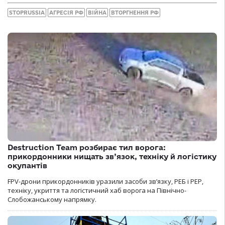
STOPRUSSIA
АГРЕСІЯ РФ
ВІЙНА
ВТОРГНЕННЯ РФ
Destruction Team розбирає тил ворога:
прикордонники нищать зв’язок, техніку й логістику
окупантів
FPV-дрони прикордонників уразили засоби зв’язку, РЕБ і РЕР,
техніку, укриття та логістичний хаб ворога на Північно-
Слобожанському напрямку.