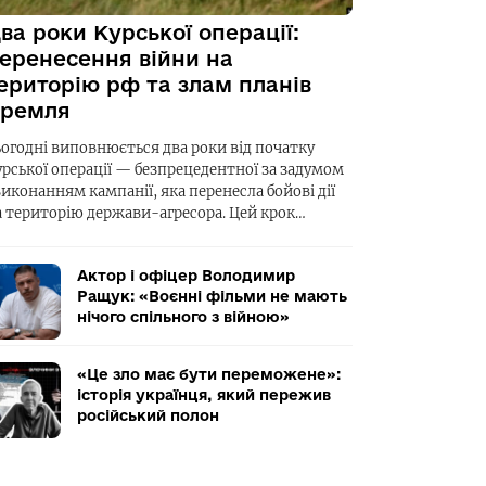
ва роки Курської операції:
еренесення війни на
ериторію рф та злам планів
ремля
ьогодні виповнюється два роки від початку
урської операції — безпрецедентної за задумом
виконанням кампанії, яка перенесла бойові дії
а територію держави-агресора. Цей крок…
Актор і офіцер Володимир
Ращук: «Воєнні фільми не мають
нічого спільного з війною»
«Це зло має бути переможене»:
історія українця, який пережив
російський полон