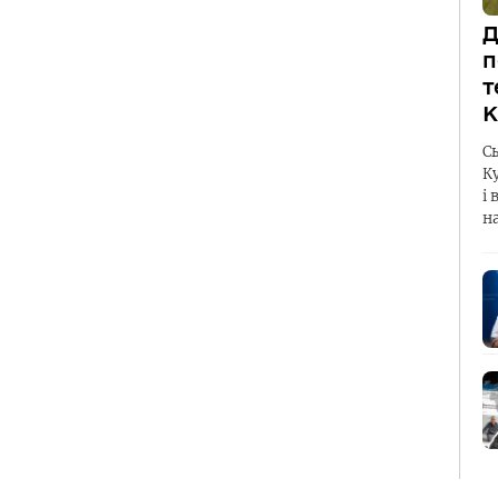
Д
п
т
К
С
К
і 
н