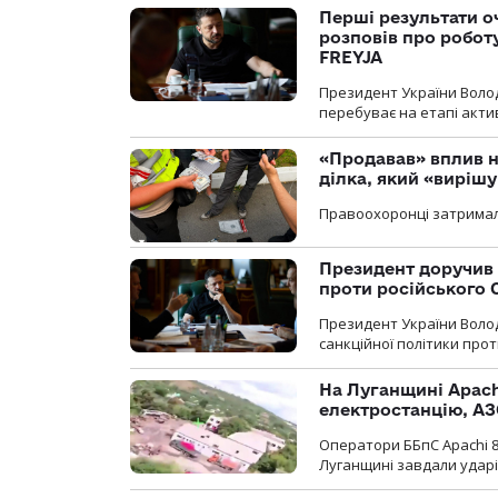
Перші результати о
розповів про робот
FREYJA
Президент України Воло
перебуває на етапі актив
«Продавав» вплив н
ділка, який «виріш
Правоохоронці затримал
Президент доручив 
проти російського
Президент України Воло
санкційної політики проти
На Луганщині Apach
електростанцію, АЗ
Оператори ББпС Apachi 8
Луганщині завдали ударів