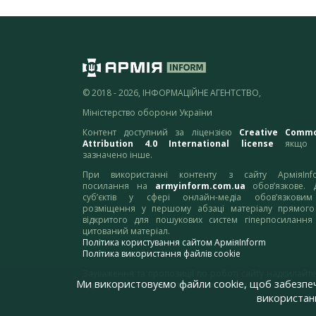
© 2018 - 2026, ІНФОРМАЦІЙНЕ АГЕНТСТВО,
Міністерство оборони України
Контент доступний за ліцензією
Creative Comm
Attribution 4.0 International license
якщо 
зазначено інше.
При використанні контенту з сайту АрміяInf
посилання на
armyinform.com.ua
обов’язкове. 
суб’єктів у сфері онлайн-медіа обов’язкови
розміщення у першому абзаці матеріалу прямого
відкритого для пошукових систем гіперпосилання
цитований матеріал.
Політика користування сайтом АрміяInform
Політика використання файлів cookie
Зауваження та пропозиції по роботі сайту надсилайте
Ми використовуємо файли cookie, щоб забезпе
адресу:
webmaster@armyinform.com.ua
використанн