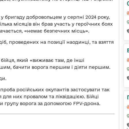
 бригаду добровольцем у серпні 2024 року,
ілька місяців він брав участь у героїчних боях
начається, «немає безпечних місць».
діб, проведених на позиції наодинці, та взяття
бійця, який «виживає там, де інші
ршим, бачити ворога першим і діяти першим.
ди.
спроба російських окупантів застосувати так
для них провалом та ліквідацією. Бійці
и групу ворога за допомогою FPV-дрона.