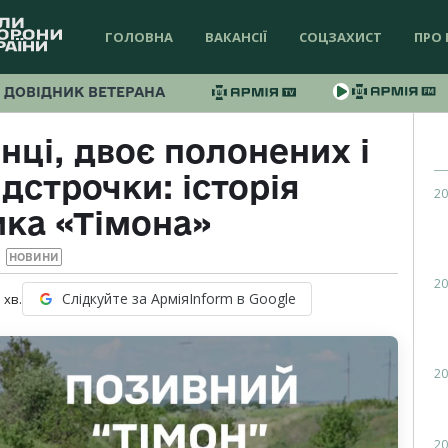
ГОЛОВНА
ВАКАНСІЇ
СОЦЗАХИСТ
ПРО 
ДОВІДНИК ВЕТЕРАНА
нці, двоє полонених і
ідстрочки: історія
20
ика «Тімона»
НОВИНИ
20
Слідкуйте за АрміяInform в Google
1
хв.
20
20