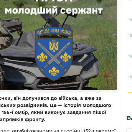
19
19
19
19
чки, він долучився до війська, а вже за
ійських розвідників. Це — історія молодшого
 155-ї омбр, який виконує завдання пішої
В
напрямків фронту.
ідео, опублікованому на сторінці 152-ї окремої