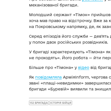
механізованої бригади.
Молодший сержант «Тімон» прийшов у
хоча мав право на відстрочку. Вже за к
на Покровському напрямку, де, як заз
Серед епізодів його служби — дев’ять 
у полон двох російських розвідників.
У бригаді характеризують «Тімона» як 
не проходять». Його робота — йти пе
Більше про «Тімона» у
відео
від брига
Як
повідомляла
АрміяInform, чергова 
звані «плащі-невидимки» завершилася 
бригади «Буревій» виявили та знищил
152 БРИГАДА
ІСТОРІЯ БІЙЦЯ