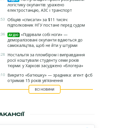
логістику окупантів: уражено
електростанцію, АЗС і транспорт
:53
Обіцяв «списати» за $11 тисяч:
підполковник НГУ постане перед судом
:36
«Підірвали собі ноги» —
АУДІО
деморалізовані окупанти вдаються до
самокаліцтва, щоб не йти у штурми
:28
Ностальгія за пломбіром і виправдання
росії коштували студенту семи років
тюрми: у Харкові засуджено «блогера»
:10
Викрито «батюшку» — зрадника: агент фсб
отримав 15 років ув’язнення
ВСІ НОВИНИ
АКАНСІЇ