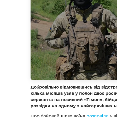
Добровільно відмовившись від відстро
кілька місяців узяв у полон двох рос
сержанта на позивний «Тімон», бійця
розвідки на одному з найгарячіших 
Про бойовий шлях воїна
розповіли
у в