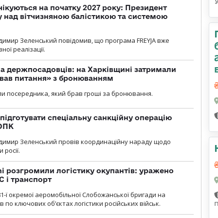
чікуються на початку 2027 року: Президент
у над вітчизняною балістикою та системою
димир Зеленський повідомив, що програма FREYJA вже
ної реалізації.
а держпосадовців: на Харківщині затримали
ував питання» з бронюванням
и посередника, який брав гроші за бронювання.
підготувати спеціальну санкційну операцію
 ОПК
димир Зеленський провів координаційну нараду щодо
 росії.
i розгромили логістику окупантів: уражено
С і транспорт
1-ї окремої аеромобільної Слобожанської бригади на
 по ключових об’єктах логістики російських військ.