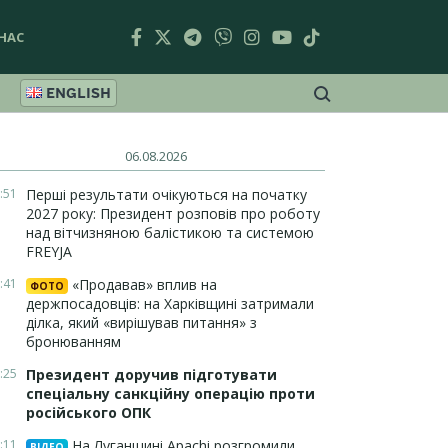
НАС
ENGLISH
06.08.2026
:51
Перші результати очікуються на початку
2027 року: Президент розповів про роботу
над вітчизняною балістикою та системою
FREYJA
:41
«Продавав» вплив на
ФОТО
держпосадовців: на Харківщині затримали
ділка, який «вирішував питання» з
бронюванням
:25
Президент доручив підготувати
спеціальну санкційну операцію проти
російського ОПК
:11
На Луганщині Apachi розгромили
ВІДЕО