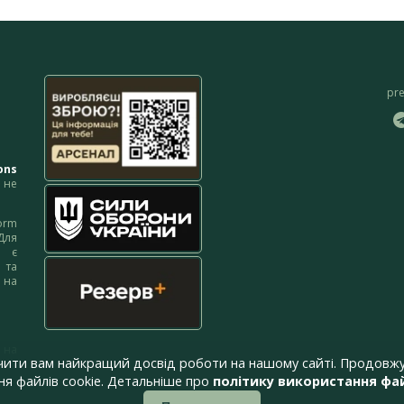
pr
ons
не
orm
Для
м є
 та
 на
 на
чити вам найкращий досвід роботи на нашому сайті. Продовжу
я файлів cookie. Детальніше про
політику використання фай