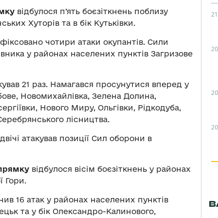
ямку
відбулося п’ять боєзіткнень поблизу
21
ьких Хуторів та в бік Кутьківки.
афіксовано чотири атаки окупантів. Сили
20
ивника у районах населених пунктів Загризове
кував 21 раз. Намагався просунутися вперед у
20
ове, Новомихайлівка, Зелена Долина,
ергіївки, Нового Миру, Ольгівки, Рідкодуба,
 Серебрянського лісництва.
20
вічі атакував позиції Сил оборони в
прямку
відбулося вісім боєзіткнень у районах
ї Гори.
нив 16 атак у районах населених пунктів
В
ецьк та у бік Олександро-Калинового,