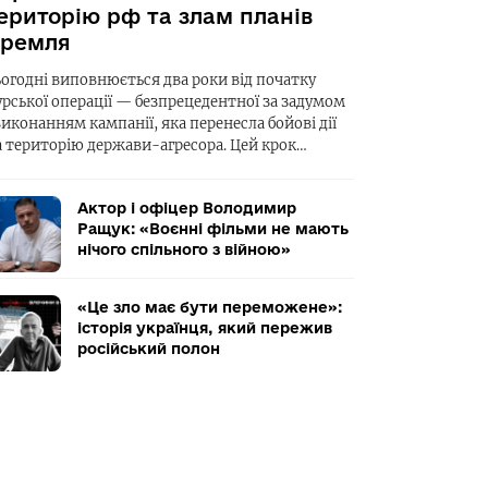
ериторію рф та злам планів
ремля
ьогодні виповнюється два роки від початку
урської операції — безпрецедентної за задумом
виконанням кампанії, яка перенесла бойові дії
а територію держави-агресора. Цей крок…
Актор і офіцер Володимир
Ращук: «Воєнні фільми не мають
нічого спільного з війною»
«Це зло має бути переможене»:
історія українця, який пережив
російський полон