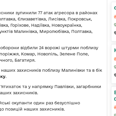
сники зупинили 77 атак агресора в районах
лтавка, Єлизаветівка, Лисівка, Покровськ,
ка, Горіхове, Надіївка, Новоукраїнка,
унктів Малинівка, Миролюбівка, Полтавка,
оборони відбили 24 ворожі штурми поблизу
поріжжя, Комар, Новопіль, Зелене Поле,
чного, Багатиря.
ї наших захисників поблизу Малинівки та в бік
мку
.
П’ятихаток та у напрямку Павлівки, загарбники
наших захисників.
йські окупанти один раз безуспішно
до позицій наших захисників.