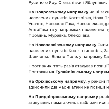
Русиного Яру, Степанівки і Яблунівки.
На Покровському напрямку
наші захи
населених пунктів Котлярівка, Нова По
Удачне, Новосергіївка, Новоолександрів
Андріївка та у напрямках населених п
Промінь, Муравка, Олексіївка.
Н
а Новопавлівському напрямку
Сили 
населених пунктів Костянтинопіль, За
Шевченко, Вільне Поле, у напрямку Да
Противник п’ять разів атакував позиці
Полтавки
на Гуляйпільському напря
На Оріхівському напрямку
, у районі 
здійснили дві марні атаки на позиції 
На Придніпровському напрямку
росі
атакували, намагаючись наблизитися 