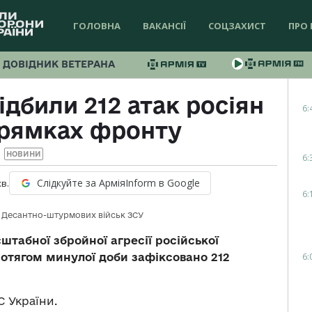
ГОЛОВНА
ВАКАНСІЇ
СОЦЗАХИСТ
ПРО 
ДОВІДНИК ВЕТЕРАНА
ідбили 212 атак росіян
6:
прямках фронту
НОВИНИ
6:
Слідкуйте за АрміяInform в Google
хв.
6:
і Десантно-штурмових військ ЗСУ
табної збройної агресії російської
6:
ротягом минулої доби зафіксовано 212
 України.