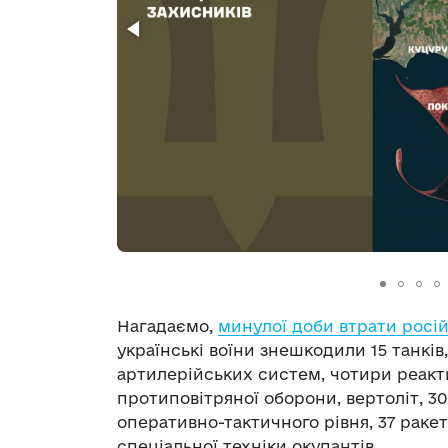
Нагадаємо,
минулої доби втрати росій
українські воїни знешкодили 15 танків
артилерійських систем, чотири реакти
протиповітряної оборони, вертоліт, 3
оперативно-тактичного рівня, 37 раке
спеціальної техніки окупантів.