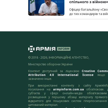
спільного з війною
Офіцер батальйону «Сво
до тих командирів та вій
© 2018 - 2026, ІНФОРМАЦІЙНЕ АГЕНТСТВО,
Міністерство оборони України
Контент доступний за ліцензією
Creative Comm
Attribution 4.0 International license
якщо 
зазначено інше.
При використанні контенту з сайту АрміяInf
посилання на
armyinform.com.ua
обов’язкове. 
суб’єктів у сфері онлайн-медіа обов’язкови
розміщення у першому абзаці матеріалу прямого
відкритого для пошукових систем гіперпосилання
цитований матеріал.