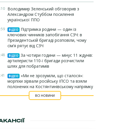
:10
Володимир Зеленський обговорив з
Александром Стуббом посилення
української ППО
:59
Підтримка родини — один із
ВІДЕО
ключових чинників запобігання СЗЧ: в
Президентській бригаді розповіли, чому
сім’я рятує від СЗЧ
:48
За чотири години — мінус 11 ждунів:
ВІДЕО
артилеристи 110-ї бригади розчистили
шлях для побратимів
:41
«Ми не зрозуміли, що сталося»:
ВІДЕО
морпіхи зірвали російську ІПСО та взяли
полонених на Костянтинівському напрямку
ВСІ НОВИНИ
АКАНСІЇ