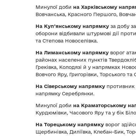
Минулої доби
на Харківському напр
Вовчанська, Красного Першого, Вовчанс
На Куп’янському напрямку
за добу з
оборони відбивали штурмові дії прот
та Степова Новоселівка.
На Лиманському напрямку
ворог ата
районах населених пунктів Твердохліб
Греківка, Колодязі й у напрямках Новос
Вовчого Яру, Григорівки, Торського та
На Сіверському напрямку
противник д
напрямку Серебрянки.
Минулої доби
на Краматорському на
Курдюмівки, Часового Яру та у бік Біло
На Торецькому напрямку
ворог здійс
Щербинівка, Диліївка, Клебан-Бик, Тор