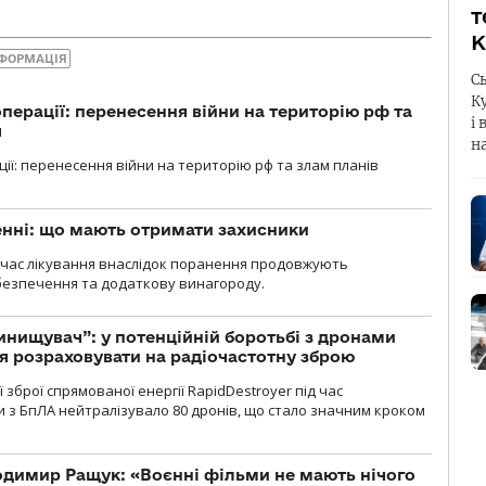
т
К
НФОРМАЦІЯ
С
К
перації: перенесення війни на територію рф та
і 
я
н
ції: перенесення війни на територію рф та злам планів
нні: що мають отримати захисники
д час лікування внаслідок поранення продовжують
езпечення та додаткову винагороду.
инищувач”: у потенційній боротьбі з дронами
я розраховувати на радіочастотну зброю
зброї спрямованої енергії RapidDestroyer під час
 з БпЛА нейтралізувало 80 дронів, що стало значним кроком
одимир Ращук: «Воєнні фільми не мають нічого