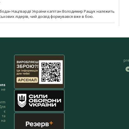
»
бода» Нацгвардії України капітан Володимир Ращук належить
ськових лідерів, чий досвід формувався вже в бою.
pr
ons
не
orm
Для
м є
 та
 на