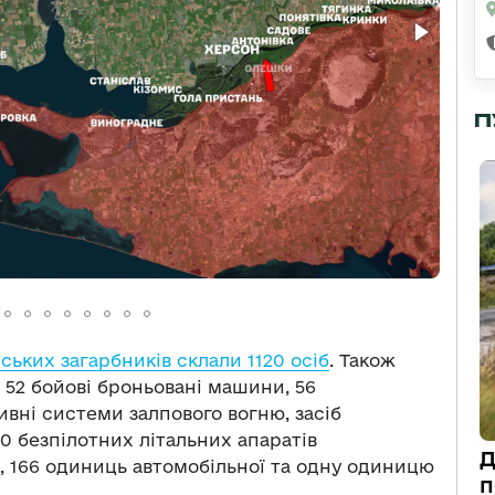
П
ських загарбників склали 1120 осіб
. Також
, 52 бойові броньовані машини, 56
вні системи залпового вогню, засіб
00 безпілотних літальних апаратів
Д
т, 166 одиниць автомобільної та одну одиницю
п