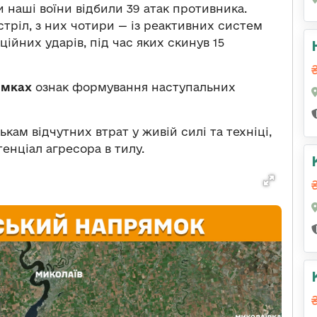
 наші воїни відбили 39 атак противника.
стріл, з них чотири — із реактивних систем
ційних ударів, під час яких скинув 15
ямках
ознак формування наступальних
кам відчутних втрат у живій силі та техніці,
енціал агресора в тилу.