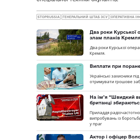
STOPRUSSIA
ГЕНЕРАЛЬНИЙ ШТАБ ЗСУ
ОПЕРАТИВНА І
Два роки Курської о
злам планів Кремл
Два роки Курської опера
Кремля.
Виплати при поране
Українські захисники пі
отримувати грошове заб
На ім’я “Швидкий в
британці збираютьс
Приладдя радіочастотної 
випробувань із боротьби
у праг
Актор і офіцер Вол