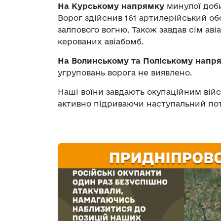
На Курському напрямку
минулої доби
Ворог здійснив 161 артилерійський об
залпового вогню. Також завдав сім авіа
керованих авіабомб.
На Волинському та Поліському напр
угруповань ворога не виявлено.
Наші воїни завдають окупаційним війсь
активно підриваючи наступальний пот