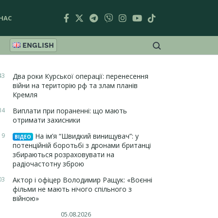
НАС
ENGLISH
43
Два роки Курської операції: перенесення
війни на територію рф та злам планів
Кремля
34
Виплати при пораненні: що мають
отримати захисники
19
На ім’я “Швидкий винищувач”: у
ВІДЕО
потенційній боротьбі з дронами британці
збираються розраховувати на
радіочастотну зброю
03
Актор і офіцер Володимир Ращук: «Воєнні
фільми не мають нічого спільного з
війною»
05.08.2026