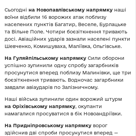
Сьогодні
на Новопавлівському напрямку
наші
воїни відбили 16 ворожих атак поблизу
населених пунктів Багатир, Веселе, Бурлацьке
та Вільне Поле. Чотири боєзіткнення тривають
досі. Авіаційних ударів зазнали населені пункти
Шевченко, Комишуваха, Маліївка, Ольгівське.
На Гуляйпільському напрямку
Сили оборони
успішно зупинили одну спробу загарбників
просунутися вперед поблизу Малинівки, ще три
боєзіткнення тривають. Водночас загарбники
завдали авіаударів по Залізничному.
Наші війська зупинили один ворожий штурм
на Оріхівському напрямку
, окупанти
намагалися просуватися в бік Новоандріївки.
На Придніпровському напрямку
ворог
здійснив дві спроби просунутися вперед —