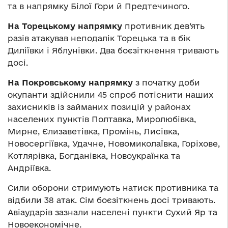
та в напрямку Білої Гори й Предтечиного.
На Торецькому напрямку
противник дев’ять
разів атакував неподалік Торецька та в бік
Диліївки і Яблунівки. Два боєзіткнення тривають
досі.
На Покровському напрямку
з початку доби
окупанти здійснили 45 спроб потіснити наших
захисників із займаних позицій у районах
населених пунктів Полтавка, Миролюбівка,
Мирне, Єлизаветівка, Промінь, Лисівка,
Новосергіївка, Удачне, Новомиколаївка, Горіхове,
Котлярівка, Богданівка, Новоукраїнка та
Андріївка.
Сили оборони стримують натиск противника та
відбили 38 атак. Сім боєзіткнень досі тривають.
Авіаударів зазнали населені пункти Сухий Яр та
Новоекономічне.