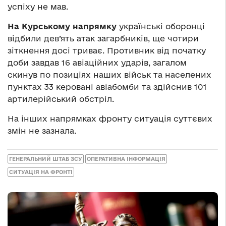
успіху не мав.
На Курському напрямку
українські оборонці
відбили дев’ять атак загарбників, ще чотири
зіткнення досі триває. Противник від початку
доби завдав 16 авіаційних ударів, загалом
скинув по позиціях наших військ та населених
пунктах 33 керовані авіабомби та здійснив 101
артилерійський обстріл.
На інших напрямках фронту ситуація суттєвих
змін не зазнала.
ГЕНЕРАЛЬНИЙ ШТАБ ЗСУ
ОПЕРАТИВНА ІНФОРМАЦІЯ
СИТУАЦІЯ НА ФРОНТІ