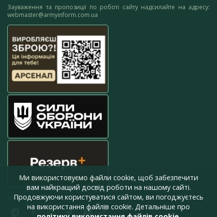
Зауваження та пропозиції по роботі сайту надсилайте на адресу:
webmaster@armyinform.com.ua
Ми використовуємо файли cookie, щоб забезпечити
вам найкращий досвід роботи на нашому сайті.
Продовжуючи користуватися сайтом, ви погоджуєтесь
press@armyinform.com.ua
на використання файлів cookie. Детальніше про
політику використання файлів cookie
.