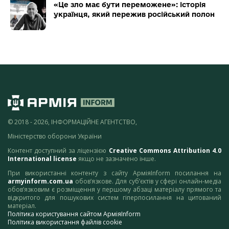
«Це зло має бути переможене»: історія
українця, який пережив російський полон
© 2018 - 2026, ІНФОРМАЦІЙНЕ АГЕНТСТВО,
Міністерство оборони України
Контент доступний за ліцензією
Creative Commons Attribution 4.0
International license
якщо не зазначено інше.
При використанні контенту з сайту АрміяInform посилання на
armyinform.com.ua
обов’язкове. Для суб’єктів у сфері онлайн-медіа
обов’язковим є розміщення у першому абзаці матеріалу прямого та
відкритого для пошукових систем гіперпосилання на цитований
матеріал.
Політика користування сайтом АрміяInform
Політика використання файлів cookie