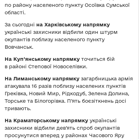
по району населеного пункту Осоївка Сумської
області.
За сьогодні
на Харківському напрямку
українські захисники відбили один штурм
окупантів поблизу населеного пункту
Вовчанськ.
На Куп’янському напрямку
точиться бій
в районі Степової Новоселівки.
На Лиманському напрямку
загарбницька армія
атакувала 16 разів поблизу населених пунктів
Греківка, Новий Мир, Рідкодуб, Зелена Долина,
Торське та Білогорівка. П’ять боєзіткнень досі
тривають.
На Краматорському напрямку
українські
захисники відбили дев’ять спроб окупантів
просунутися вперед у районах Часового Яру