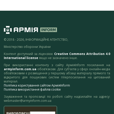
© 2018 - 2026, ІНФОРМАЦІЙНЕ АГЕНТСТВО,
Міністерство оборони України
Контент доступний за ліцензією
Creative Commons Attribution 4.0
International license
якщо не зазначено інше.
При використанні контенту з сайту АрміяInform посилання на
armyinform.com.ua
обов’язкове. Для суб’єктів у сфері онлайн-медіа
обов’язковим є розміщення у першому абзаці матеріалу прямого та
відкритого для пошукових систем гіперпосилання на цитований
матеріал.
Політика користування сайтом АрміяInform
Політика використання файлів cookie
Зауваження та пропозиції по роботі сайту надсилайте на адресу:
webmaster@armyinform.com.ua