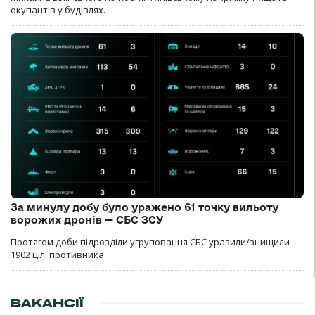
окупантів у будівлях.
За минулу добу було уражено 61 точку вильоту
ворожих дронів — СБС ЗСУ
Протягом доби підрозділи угруповання СБС уразили/знищили
1902 цілі противника.
ВАКАНСІЇ