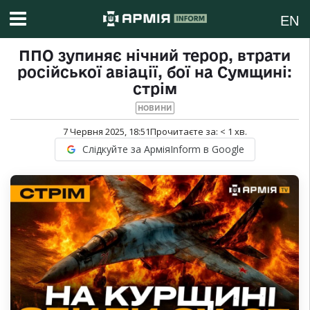
EN
ППО зупиняє нічний терор, втрати
російської авіації, бої на Сумщині:
стрім
НОВИНИ
7 Червня 2025, 18:51
Прочитаєте за:
< 1
хв.
Слідкуйте за АрміяInform в Google