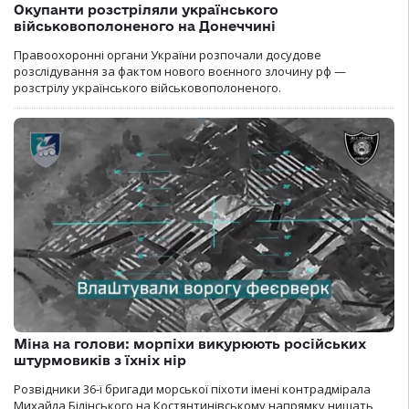
Окупанти розстріляли українського
військовополоненого на Донеччині
Правоохоронні органи України розпочали досудове
розслідування за фактом нового воєнного злочину рф —
розстрілу українського військовополоненого.
Міна на голови: морпіхи викурюють російських
штурмовиків з їхніх нір
Розвідники 36-ї бригади морської піхоти імені контрадмірала
Михайла Білінського на Костянтинівському напрямку нищать