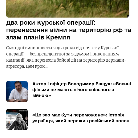
Два роки Курської операції:
перенесення війни на територію рф та
злам планів Кремля
Сьогодні виповнюється два роки від початку Курської
операції — безпрецедентної за задумом і виконанням
кампанії, яка перенесла бойові дії на територію держави-
агресора. Цей крок…
Актор і офіцер Володимир Ращук: «Воєнні
фільми не мають нічого спільного з
війною»
«Це зло має бути переможене»: історія
українця, який пережив російський полон