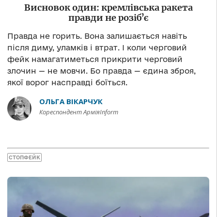
Висновок один: кремлівська ракета
правди не розібʼє
Правда не горить. Вона залишається навіть
після диму, уламків і втрат. І коли черговий
фейк намагатиметься прикрити черговий
злочин — не мовчи. Бо правда — єдина зброя,
якої ворог насправді боїться.
ОЛЬГА ВІКАРЧУК
Кореспондент АрміяInform
СТОПФЕЙК