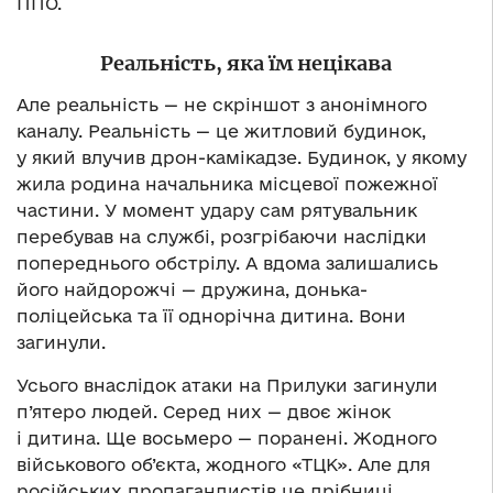
ППО.
Реальність, яка їм нецікава
Але реальність — не скріншот з анонімного
каналу. Реальність — це житловий будинок,
у який влучив дрон-камікадзе. Будинок, у якому
жила родина начальника місцевої пожежної
частини. У момент удару сам рятувальник
перебував на службі, розгрібаючи наслідки
попереднього обстрілу. А вдома залишались
його найдорожчі — дружина, донька-
поліцейська та її однорічна дитина. Вони
загинули.
Усього внаслідок атаки на Прилуки загинули
п’ятеро людей. Серед них — двоє жінок
і дитина. Ще восьмеро — поранені. Жодного
військового об’єкта, жодного «ТЦК». Але для
російських пропагандистів це дрібниці.