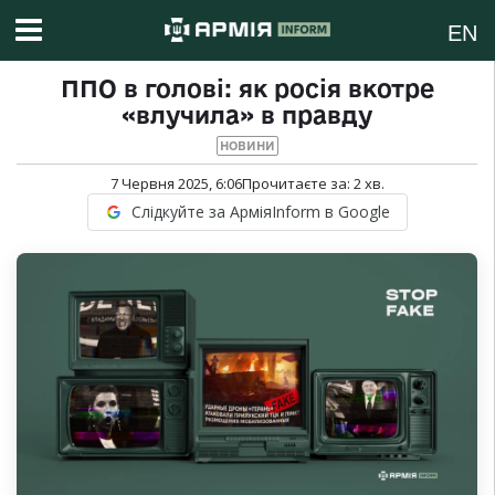
EN
ППО в голові: як росія вкотре
«влучила» в правду
НОВИНИ
7 Червня 2025, 6:06
Прочитаєте за:
2
хв.
Слідкуйте за АрміяInform в Google