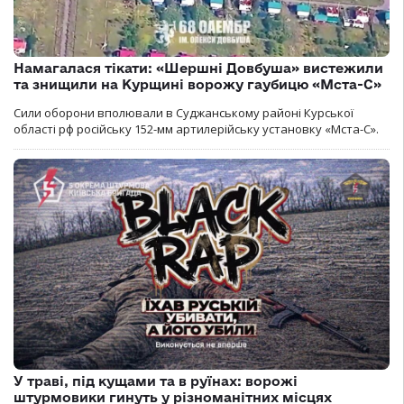
Намагалася тікати: «Шершні Довбуша» вистежили
та знищили на Курщині ворожу гаубицю «Мста-С»
Сили оборони вполювали в Суджанському районі Курської
області рф російську 152-мм артилерійську установку «Мста-С».
У траві, під кущами та в руїнах: ворожі
штурмовики гинуть у різноманітних місцях