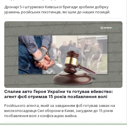
Дронарі 5-ї штурмової Київської бригади зробили добірку
уражень російських піхотинців, які ішли до наших позицій.
Спалив авто Героя України та готував вбивство:
агент фсб отримав 15 років позбавлення волі
Російського агента, який за завданням фсб готував замах на
високопосадовця Сил оборони в Києві, засудили до 15 років
позбавлення волі з конфіскацією майна.