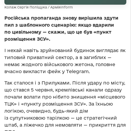
Колаж Сергія Поліщука / АрміяInform
Російська пропаганда знову вирішила здути
пил з шаблонного сценарію: якщо вдарили
по цивільному — скажи, що це був «пункт
розміщення ЗСУ».
І нехай навіть зруйнований будинок виглядає як
типовий приватний сектор, а в загиблих —
немає жодного військового жетона, головне
вчасно викласти фейк у Тelegram.
Так сталося і з Прилуками. Після удару по місту,
що стався 5 червня, кремлівські канали одразу
почали волати про нібито знищення «місцевого
ТЦК» і «пункту розміщення ЗСУ». За їхньою
логікою, очевидно, будь-який дім
із супутниковою тарілкою — це стратегічний
штаб, а ліжечко для немовляти — прикриття для