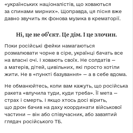
«українських націоналістів, що ховаються
за спинами мирних». Щоправда, ця пісня вже
давно звучить як фонова музика в крематорії.
Ні, це не обʼєкт. Це дім. І це злочин.
Поки російські фейки намагаються
розмалювати чорне в сіре, українці бачать все
на власні очі. І ховають своїх. Не солдатів —
а матерів, дітей, цивільних, які просто хотіли
жити. Не в «пункті базування» — а в себе вдома.
Не обманюйтесь, коли вам кажуть, що російська
ракета «влучила туди, куди треба». Її мета —
страх і смерть. І якщо хтось досі вірить,
що дрон бачив на даху координати військової
частини — він або співучасник, або завзятий
глядач російського ТБ.