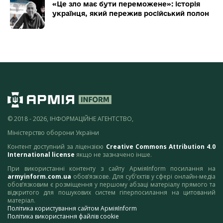
«Це зло має бути переможене»: історія
українця, який пережив російський полон
© 2018 - 2026, ІНФОРМАЦІЙНЕ АГЕНТСТВО,
Міністерство оборони України
Контент доступний за ліцензією
Creative Commons Attribution 4.0
International license
якщо не зазначено інше.
При використанні контенту з сайту АрміяInform посилання на
armyinform.com.ua
обов’язкове. Для суб’єктів у сфері онлайн-медіа
обов’язковим є розміщення у першому абзаці матеріалу прямого та
відкритого для пошукових систем гіперпосилання на цитований
матеріал.
Політика користування сайтом АрміяInform
Політика використання файлів cookie