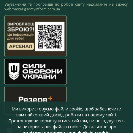
Зауваження та пропозиції по роботі сайту надсилайте на адресу:
webmaster@armyinform.com.ua
Ми використовуємо файли cookie, щоб забезпечити
вам найкращий досвід роботи на нашому сайті.
Продовжуючи користуватися сайтом, ви погоджуєтесь
press@armyinform.com.ua
на використання файлів cookie. Детальніше про
політику використання файлів cookie
.